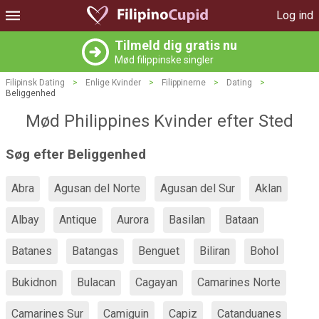
Log ind
Tilmeld dig gratis nu
Mød filippinske singler
Filipinsk Dating
>
Enlige Kvinder
>
Filippinerne
>
Dating
>
Beliggenhed
Mød Philippines Kvinder efter Sted
Søg efter Beliggenhed
Abra
Agusan del Norte
Agusan del Sur
Aklan
Albay
Antique
Aurora
Basilan
Bataan
Batanes
Batangas
Benguet
Biliran
Bohol
Bukidnon
Bulacan
Cagayan
Camarines Norte
Camarines Sur
Camiguin
Capiz
Catanduanes