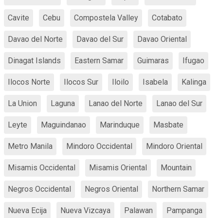
Cavite
Cebu
Compostela Valley
Cotabato
Davao del Norte
Davao del Sur
Davao Oriental
Dinagat Islands
Eastern Samar
Guimaras
Ifugao
Ilocos Norte
Ilocos Sur
Iloilo
Isabela
Kalinga
La Union
Laguna
Lanao del Norte
Lanao del Sur
Leyte
Maguindanao
Marinduque
Masbate
Metro Manila
Mindoro Occidental
Mindoro Oriental
Misamis Occidental
Misamis Oriental
Mountain
Negros Occidental
Negros Oriental
Northern Samar
Nueva Ecija
Nueva Vizcaya
Palawan
Pampanga