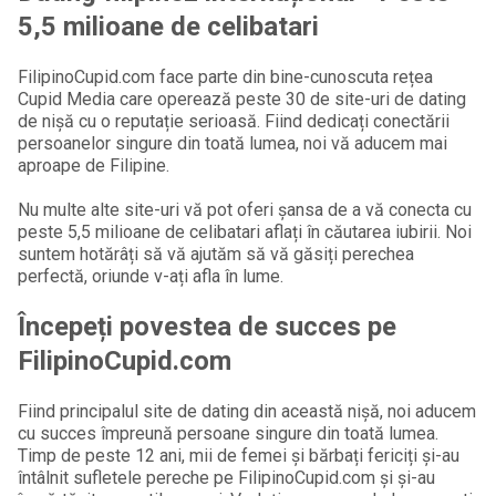
5,5 milioane de celibatari
FilipinoCupid.com face parte din bine-cunoscuta rețea
Cupid Media care operează peste 30 de site-uri de dating
de nișă cu o reputație serioasă. Fiind dedicați conectării
persoanelor singure din toată lumea, noi vă aducem mai
aproape de Filipine.
Nu multe alte site-uri vă pot oferi șansa de a vă conecta cu
peste 5,5 milioane de celibatari aflați în căutarea iubirii. Noi
suntem hotărâți să vă ajutăm să vă găsiți perechea
perfectă, oriunde v-ați afla în lume.
Începeți povestea de succes pe
FilipinoCupid.com
Fiind principalul site de dating din această nișă, noi aducem
cu succes împreună persoane singure din toată lumea.
Timp de peste 12 ani, mii de femei și bărbați fericiți și-au
întâlnit sufletele pereche pe FilipinoCupid.com și și-au