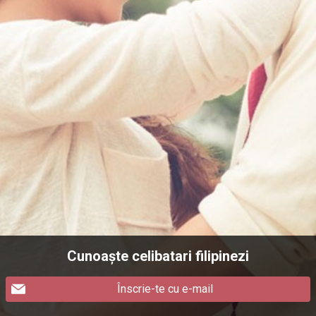
Cunoaște celibatari filipinezi
Înscrie-te cu e-mail