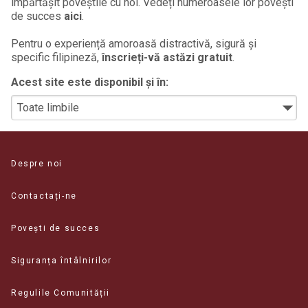
împărtășit poveștile cu noi. Vedeți numeroasele lor povești
de succes
aici
.
Pentru o experiență amoroasă distractivă, sigură și
specific filipineză,
înscrieți-vă astăzi gratuit
.
Acest site este disponibil și în:
Despre noi
Contactați-ne
Povești de succes
Siguranța întâlnirilor
Regulile Comunității