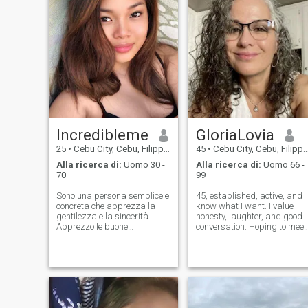
Incredibleme
GloriaLovia
25
•
Cebu City, Cebu, Filippine
45
•
Cebu City, Cebu, Filippine
Alla ricerca di:
Uomo 30 -
Alla ricerca di:
Uomo 66 -
70
99
Sono una persona semplice e
45, established, active, and
concreta che apprezza la
know what I want. I value
gentilezza e la sincerità.
honesty, laughter, and good
Apprezzo le buone
conversation. Hoping to meet
conversazioni, i momenti di
someone who shares the
tranquillità e i contatti
same.Whether it’s a night out
sinceri. Credo che le cose
or a quiet evening in, I believe
migliori nella vita si
the right company makes all
costruiscano lentamente...
the difference.
con pazienza, rispetto e un
po' di umorismo lungo la