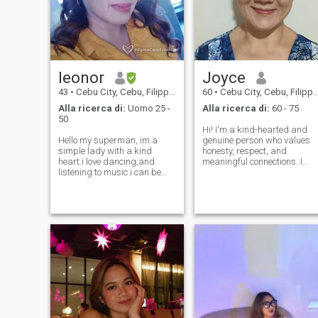
leonor
Joyce
43
•
Cebu City, Cebu, Filippine
60
•
Cebu City, Cebu, Filippine
Alla ricerca di:
Uomo 25 -
Alla ricerca di:
60 - 75
50
Hi! I'm a kind-hearted and
Hello my superman, im a
genuine person who values
simple lady with a kind
honesty, respect, and
heart.i love dancing,and
meaningful connections. I
listening to music i can be
enjoy good conversations,
very romantic and
learning new things, and
passionate.im very optimistic
appreciating life's simple
and always have a smile in
joys. I believe the best
my heart.i love to cook coz i
relationships are built on
know the way to a mans
trust, friendship,
heart is to his stoma