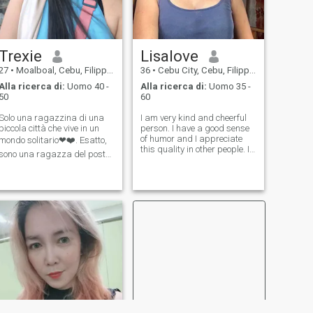
Trexie
Lisalove
27
•
Moalboal, Cebu, Filippine
36
•
Cebu City, Cebu, Filippine
Alla ricerca di:
Uomo 40 -
Alla ricerca di:
Uomo 35 -
50
60
Solo una ragazzina di una
I am very kind and cheerful
piccola città che vive in un
person. I have a good sense
of humor and I appreciate
mondo solitario❤❤️. Esatto,
this quality in other people. I
sono una ragazza del posto,
can laugh at not only other
nata e cresciuta con la mia
people, but at myself too. I
famiglia amorevole che ha
think if you have a sense of
vissuto insieme in una
humor you can live in this
famiglia felice❤️ Ho
rude and very cruel wor
terminato il college lo scorso
2018 e ho preso il corso di
Bachelor of Science in
Hospitality Management
(HRM) Ho un bambino dolce
e amorevole. Sono vedova, lo
scorso 2021 mio marito è
deceduto a causa del covid.
E ora sto crescendo mio figlio
con pieno di amore