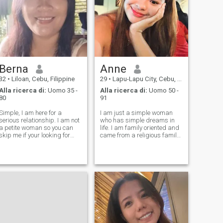
Berna
Anne
32
•
Liloan, Cebu, Filippine
29
•
Lapu-Lapu City, Cebu, Filippine
Alla ricerca di:
Uomo 35 -
Alla ricerca di:
Uomo 50 -
80
91
Simple, I am here for a
I am just a simple woman
serious relationship. I am not
who has simple dreams in
a petite woman so you can
life. I am family oriented and
skip me if your looking for
came from a religious family.
sexy woman.
I am nice, caring and a
loving person and of course i
have a sense of humor.
Respect is very important. I
do love cooking because
cooking