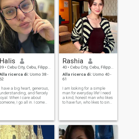
Halis
Rashia
39
•
Cebu City, Cebu, Filippine
40
•
Cebu City, Cebu, Filippine
Alla ricerca di:
Uomo 38 -
Alla ricerca di:
Uomo 40 -
62
61
I have a big heart, generous,
I am looking for a simple
understanding, and fiercely
man for everyday life! I need
loyal. When I care about
a kind, honest man who likes
someone, I go all in. I come
to have fun, who likes to sing
from a family where love was
and dance, I think we should
real, deep, and
have the same values. I want
unconditional, so trust me, I
my husband to be a true
know what love is and how to
gentleman, to protect me in
make it last. I love being a
everything. I look forwa
woman