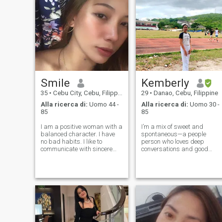
strada. Tra l'altro, non sono
a pagamento, percio'
apprezzerei se prima mi
mandassi un messaggio.
Smile
Kemberly
35
•
Cebu City, Cebu, Filippine
29
•
Danao, Cebu, Filippine
Alla ricerca di:
Uomo 44 -
Alla ricerca di:
Uomo 30 -
85
85
I am a positive woman with a
I’m a mix of sweet and
balanced character. I have
spontaneous—a people
no bad habits. I like to
person who loves deep
communicate with sincere
conversations and good
people who do not play other
laughs. I thrive in the
people's roles. Waking up
spotlight, but I also value
every morning I try to find a
stability and loyalty. Whether
reason for joy and smile. I
it's tackling a challenge or
believe that a smile prolongs
just vibing with the right
t
energy, I bring passio