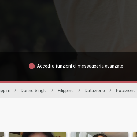
Accedi a funzioni di messaggeria avanzate
ippini
/
Donne Single
/
Filippine
/
Datazione
/
Posizione