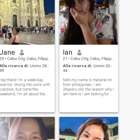
Jane
lan
29
•
Cebu City, Cebu, Filippine
27
•
Cebu City, Cebu, Filippine
Alla ricerca di:
Uomo 28 -
Alla ricerca di:
Uomo 26 -
49
44
Hey there! I'm a weekday
hello my name is melanie im
warrior, diving into work with
from philippines, i am
passion, but come the
26years old. the reason why i
weekend, I'm all about the
am here is i am looking for a
home life. You'll find me in the
serious relationship that lead
kitchen, experimenting with
marriage and to build own
recipes or tackling the
family.. no time for games
laundry, always with a
here, because im looking for
backdrop of classic tunes.
a serious rel
Old music