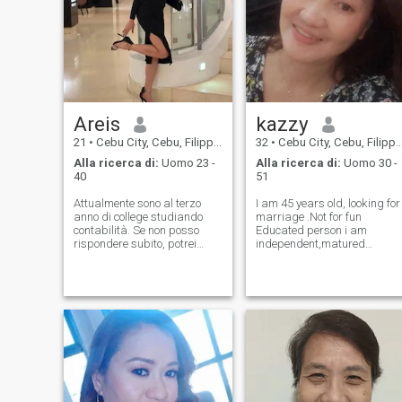
Areis
kazzy
21
•
Cebu City, Cebu, Filippine
32
•
Cebu City, Cebu, Filippine
Alla ricerca di:
Uomo 23 -
Alla ricerca di:
Uomo 30 -
40
51
Attualmente sono al terzo
I am 45 years old, looking for
anno di college studiando
marriage .Not for fun
contabilità. Se non posso
Educated person i am
rispondere subito, potrei
independent,matured
studiare o andare a scuola.
enough, i love both indoor
Solo un'anticipazione, non ho
and outdoor in my free time i
mai avuto un ragazzo
do the cooking with my
prima. Non so come
friends and family .
rispondere alle persone che
sometimes went to other
mi piace o che hanno
place to hang out . i can
mostrato interesse per me.
Per favore, abbiate pazienza
con me.