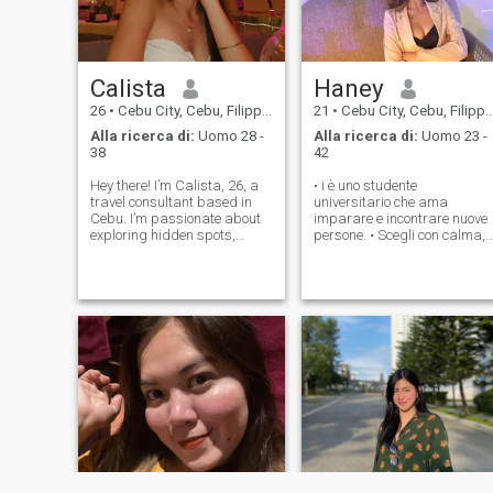
Calista
Haney
26
•
Cebu City, Cebu, Filippine
21
•
Cebu City, Cebu, Filippine
Alla ricerca di:
Uomo 28 -
Alla ricerca di:
Uomo 23 -
38
42
Hey there! I’m Calista, 26, a
• i è uno studente
travel consultant based in
universitario che ama
Cebu. I’m passionate about
imparare e incontrare nuove
exploring hidden spots,
persone. • Scegli con calma,
creating unique adventures,
curioso e sempre pronto a
and preserving culture and
fare buone conversazioni. •
nature along the way. I’m
Spottire l'informatica e
enthusiastic, organized, and
godersi la vita un giorno alla
love connecting with people
volta. • i apprezzerai
from
l'onestà, le buone vibrazioni 
le connessioni significative. •
Scegli qui per connetterti,
imparare e divertirti lungo la
strada. giusto materiale in
attesa per i bambini.