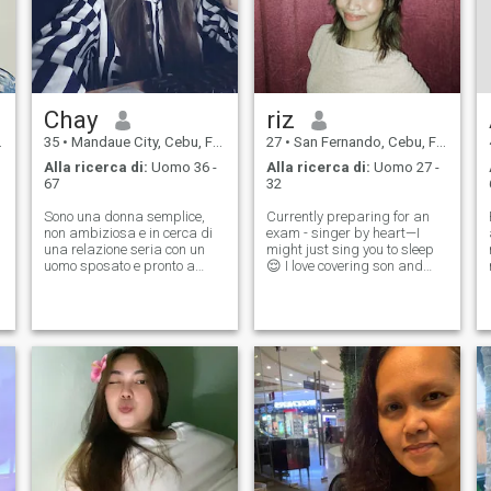
Chay
riz
35
•
Mandaue City, Cebu, Filippine
27
•
San Fernando, Cebu, Filippine
Alla ricerca di:
Uomo 36 -
Alla ricerca di:
Uomo 27 -
67
32
Sono una donna semplice,
Currently preparing for an
non ambiziosa e in cerca di
exam - singer by heart—I
una relazione seria con un
might just sing you to sleep
uomo sposato e pronto a
😌 I love covering son and
sistemarsi. Adoro cucinare e
concerts (total fangirl!).
fare dolci dessert. Sono molto
Looking for someone genuine
umile, gentile, fedele come
to share movie nights,
una donna, molto rispettosa
museum dates, and
e molto comprensiva,
adventures. Let’s grow,
paziente. Leale in un solo
explore the world, and
uomo. E io lavoro come
governante, e allo stesso
tempo mi occupo di persone
anziane. E amo il mio lavoro.
Adoro aiutare le persone,
specialmente i vecchi e i
bambini. se hai qualcosa da