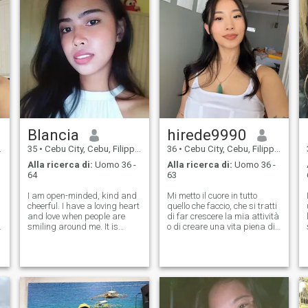
Blancia
hirede9990
35
•
Cebu City, Cebu, Filippine
36
•
Cebu City, Cebu, Filippine
Alla ricerca di:
Uomo 36 -
Alla ricerca di:
Uomo 36 -
64
63
I am open-minded, kind and
Mi metto il cuore in tutto
cheerful. I have a loving heart
quello che faccio, che si tratti
and love when people are
di far crescere la mia attività
smiling around me. It is
o di creare una vita piena di
always nice to see people
passione e avventura. Il duro
happy and I like to share my
lavoro mi alimenta, ma so
positive vibes with good
quando rallentare,
people. I am open for
distendermi e godersi i
traveling and finding my
momenti più dolci della vita.
love. My frien
Sogno di trovare il rifugio
perfetto in cui fuggire,