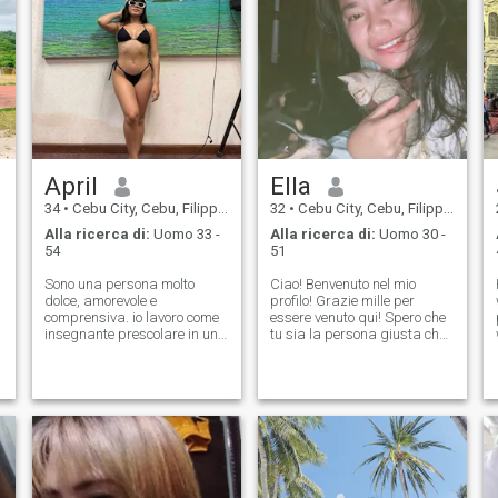
magari con la persona
giusta al mio fianco. Se sei
affascinante, un po' audace
e pronto per qualcosa di
reale, vediamo dove va.
April
Ella
34
•
Cebu City, Cebu, Filippine
32
•
Cebu City, Cebu, Filippine
Alla ricerca di:
Uomo 33 -
Alla ricerca di:
Uomo 30 -
54
51
Sono una persona molto
Ciao! Benvenuto nel mio
dolce, amorevole e
profilo! Grazie mille per
comprensiva. io lavoro come
essere venuto qui! Spero che
insegnante prescolare in una
tu sia la persona giusta che
scuola pubblica di Cebu,
Dio me la darà in questo
situata in una zona di
momento, sono una donna
montagna. Sono un
semplice che vive nella
insegnante con un grande
provincia. Sono la sorella
cuore. La maggior parte dei
maggiore dei sette fratelli! Ho
miei alunni sono cresciuti
una famiglia grande e
dagli agricoltori, li do da
numerosa e ho molti gatti e
mangiare e li do cura e
cani. Mi piace davvero
amore. Faccio sempre
adottare animali randagi