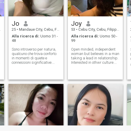
chiedere su di me. Non
esitate a mettermi in
contatto. Sono una persona
di mente aperta e facile da
frequentare.
Jo
Joy
25
•
Mandaue City, Cebu, Filippine
53
•
Cebu City, Cebu, Filippine
Alla ricerca di:
Uomo 31 -
Alla ricerca di:
Uomo 50 -
48
99
Sono introverso per natura,
Open minded, independent
qualcuno che trova conforto
woman but believes in a man
in momenti di quiete e
taking a lead in relationship.
connessioni significative.
Interested in othwr culture.
All'inizio posso essere tenera
Fun loving, loves science,
e riservata, ma una volta che
cooking, gardening.. I believe
mi sento al sicuro e
hood talk leads to good sex
compresa, mi apro
aaahahhahahaaaaaa
completamente. Credo
naughty but nice 🤪 I date to
e
nell'ascolto, nella
mar
comprensione e nell'essere
presente piuttosto che essere
rumoroso o affrettare le cose.
Apprezzo le conversazioni
profonde piuttosto che
superficiali e apprezzo
l'onestà, la gentilezza e il
calore emotivo. Mi piacciono
le gioie semplici, gli ambienti