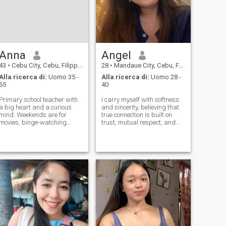
Anna
Angel
43
•
Cebu City, Cebu, Filippine
28
•
Mandaue City, Cebu, Filippine
Alla ricerca di:
Uomo 35 -
Alla ricerca di:
Uomo 28 -
65
40
Primary school teacher with
I carry myself with softness
a big heart and a curious
and sincerity, believing that
mind. Weekends are for
true connection is built on
movies, binge-watching
trust, mutual respect, and
great TV series, and an ice-
shared values. I admire
cold beer. Beach lover who
strength in a man — not just
finds peace by the sea,
in presence, but in purpose,
laughs easily, and values
protection, and how he
kindness, connection, and
cherishes the woman beside
simple joys. Lookin
him.