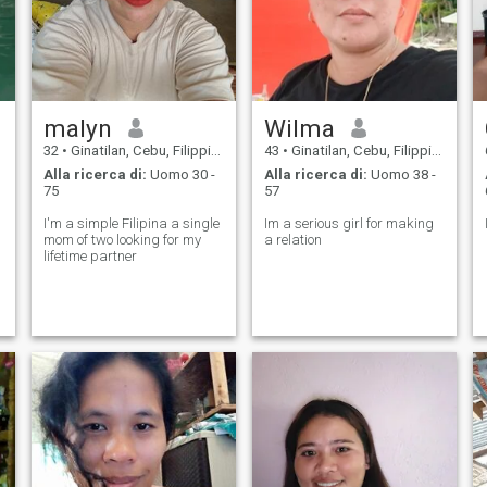
malyn
Wilma
32
•
Ginatilan, Cebu, Filippine
43
•
Ginatilan, Cebu, Filippine
Alla ricerca di:
Uomo 30 -
Alla ricerca di:
Uomo 38 -
75
57
I'm a simple Filipina a single
Im a serious girl for making
mom of two looking for my
a relation
lifetime partner