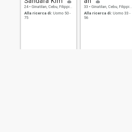
Sandara Kim
an
24
•
Ginatilan, Cebu, Filippine
33
•
Ginatilan, Cebu, Filippine
Alla ricerca di:
Uomo 50 -
Alla ricerca di:
Uomo 33 -
75
56
Gina
Jana
31
•
Ginatilan, Cebu, Filippine
31
•
Ginatilan, Cebu, Filippine