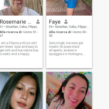
Rosemarie dela Cerna
Faye
61
•
Ginatilan, Cebu, Filippine
34
•
Ginatilan, Cebu, Filippine
Alla ricerca di:
Uomo 51 -
Alla ricerca di:
Uomo 30 -
67
55
I am a Filipino,a 60 yrs old I
Sono single, ma sono già
am hones. loyal and easy to
madre. Mi piace stare
get with.and love nature.love
all'aperto, andare in
to cooks and a happy
spiaggia e in montagna.
person.
Sarei rispettoso con te se tu
facessi lo stesso con me. Una
cosa che non mi piace di un
uomo è un bugiardo. Voglio
solo che tu sia onesto in ogni
modo. Sono già vecchio e non
mi piacciono i giochi. Sono
qui perche' sto cercando
l'amore, qualcuno che sia
disposto a sistemarsi.