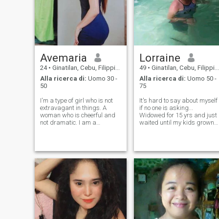
Avemaria
Lorraine
24
•
Ginatilan, Cebu, Filippine
49
•
Ginatilan, Cebu, Filippine
Alla ricerca di:
Uomo 30 -
Alla ricerca di:
Uomo 50 -
50
75
I'm a type of girl who is not
It's hard to say about myself
extravagant in things. A
if no one is asking...
woman who is cheerful and
Widowed for 15 yrs and just
not dramatic. I am a
waited until my kids grown
jamming girl, especially with
up and they're not living with
my boyfriend, and I don't
me anymore. Im living at my
care if others judge our
province, walking distance
relationship, I prefer to be
from the seashore and just a
strong. I know LDR is hard,
simple and quite place. I'
but if the