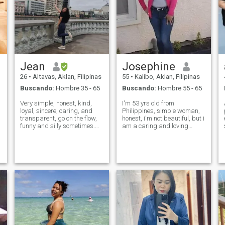
Jean
Josephine
26
•
Altavas, Aklan, Filipinas
55
•
Kalibo, Aklan, Filipinas
Buscando:
Hombre 35 - 65
Buscando:
Hombre 55 - 65
Very simple, honest, kind,
I'm 53 yrs old from
loyal, sincere, caring, and
Philippines, simple woman,
transparent, go on the flow,
honest, i'm not beautiful, but i
funny and silly sometimes.
am a caring and loving
Love joking around and
person to someone i love❤. I
laugh. I'm a quite person in
was working before in
o
o
the times that knowing each
Middle East as a cook and i
other but talkative when I'm
love to cook especially for my
comfortable with someone.
family.😍😍😍 now i am here
I'm
in Phili