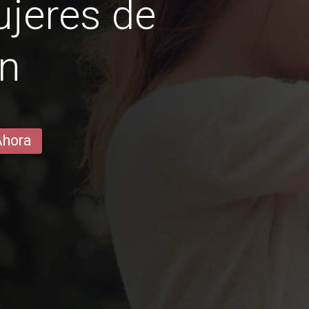
jeres de
an
Ahora