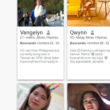
Vangelyn
Qwynn
27
•
Kalibo, Aklan, Filipinas
30
•
Malay, Aklan, Filipinas
Buscando:
Hombre 26 - 30
Buscando:
Hombre 38 - 55
Hi! I am from Philippines but
Hola 🙂 Familia y amigos me
currently living now in
llaman "Reina" 😅 Estoy
Taiwan as OFW. Never been
buscando a mi rey aquí. 🤪
have boyfriend but ready to
Soy agradable, amable,
settle down if I met the right
cristiana mujer y familia
one. Please do not message
orriented persona. Me
me if you were not ready for
encanta jugar con mi sobrin
serious relationship. Do not
cutie porque es demasiado
waste my time coz I don'
lindo y adorable 🥰 Me
encanta ir a la playa pero es
divertido pensar que no sé
nadar .. Jaja ¿me puedes
enseñar?😸