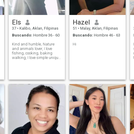
Els
Hazel
37
•
Kalibo, Aklan, Filipinas
51
•
Malay, Aklan, Filipinas
l
Buscando:
Hombre 36 - 60
Buscando:
Hombre 46 - 63
Kind and humble, Nature
Hi
and animals lover, I love
fishing, cooking, baking
y
walking, I love simple unique
things, active sports
badminton
o