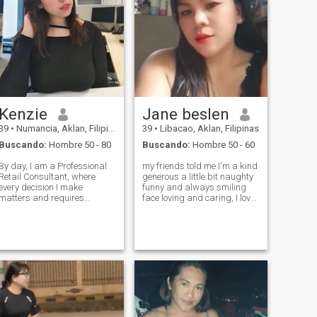
Kenzie
Jane beslen
39
•
Numancia, Aklan, Filipinas
39
•
Libacao, Aklan, Filipinas
Buscando:
Hombre 50 - 80
Buscando:
Hombre 50 - 60
By day, I am a Professional
my friends told me I'm a kind
Retail Consultant, where
generous a little bit naughty
every decision I make
funny and always smiling
matters and requires
face loving and caring, I love
absolute accuracy. I am
singing and I am working as
strict, responsible, and
a computer literate I have a
always focused on my work.
part-time job as a online
But when the working day is
social vloger. and then why
over, I turn into someone who
are there's so many che
appreciates every mo