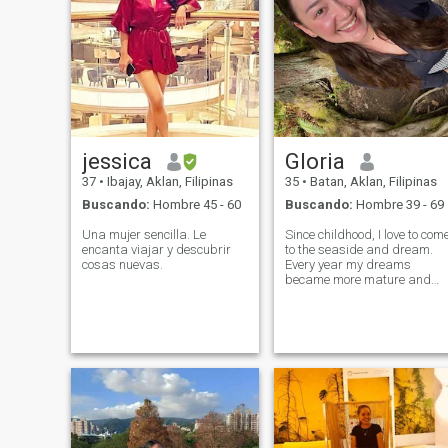
jessica
Gloria
37
•
Ibajay, Aklan, Filipinas
35
•
Batan, Aklan, Filipinas
Buscando:
Hombre 45 - 60
Buscando:
Hombre 39 - 69
Una mujer sencilla. Le
Since childhood, I love to com
encanta viajar y descubrir
to the seaside and dream.
cosas nuevas.
Every year my dreams
became more mature and
more conscious. I grew up,
but there is one more dream
left, to meet my better half, a
man who will love me. In my
eyes you can see a very
romantic,