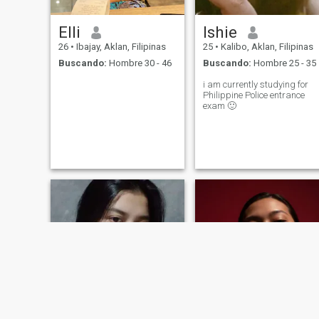
sino que lo es también mi
mejor amigo... \NQuiero ser
feliz y si eres tú que hace qu
Elli
Ishie
mi corazón despierte para el
la segunda vez haré todo lo
26
•
Ibajay, Aklan, Filipinas
25
•
Kalibo, Aklan, Filipinas
posible solo para hacerte
Buscando:
Hombre 30 - 46
Buscando:
Hombre 25 - 35
feliz..y
i am currently studying for
Philippine Police entrance
exam 🙂