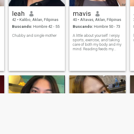
e
leah
mavis
42
•
Kalibo, Aklan, Filipinas
40
•
Altavas, Aklan, Filipinas
Buscando:
Hombre 42 - 55
Buscando:
Hombre 50 - 73
Chubby and single mother
A little about yourself: I enjoy
sports, exercise, and taking
care of both my body and my
mind. Reading feeds my
soul, dancing frees my spirit,
and good conversations
nourish my heart. I value
sincerity, emotional
intelligence, and someone
who knows