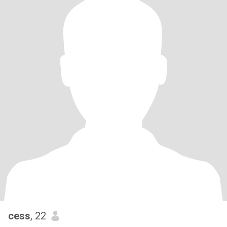
cess
, 22