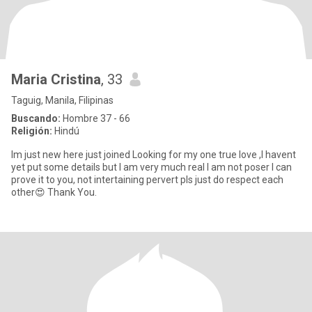
Maria Cristina
, 33
Taguig, Manila, Filipinas
Buscando:
Hombre 37 - 66
Religión:
Hindú
Im just new here just joined Looking for my one true love ,I havent
yet put some details but I am very much real I am not poser I can
prove it to you, not intertaining pervert pls just do respect each
other😍 Thank You.