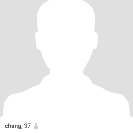
chang
, 37