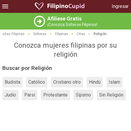
Ingresar
Afiliese Gratis
¡Conozca Solteros Filipinos!
citas Filipinas
>
Solteras
>
Filipinas
>
Citas
>
Religión
Conozca mujeres filipinas por su
religión
Buscar por Religión
Budista
Católico
Cristiano otro
Hindú
Islam
Judío
Parsi
Protestante
Sijismo
Sin Religión