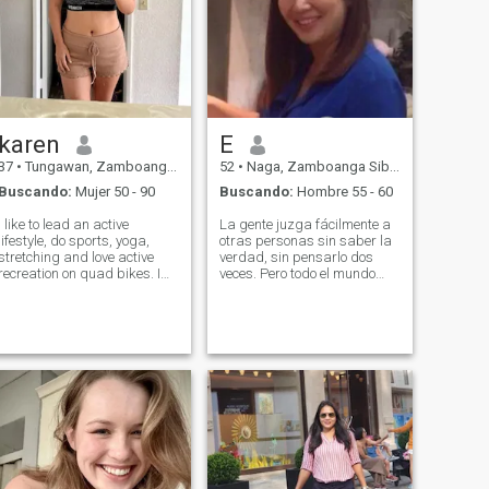
karen
E
37
•
Tungawan, Zamboanga Sibugay, Filipinas
52
•
Naga, Zamboanga Sibugay, Filipinas
Buscando:
Mujer 50 - 90
Buscando:
Hombre 55 - 60
I like to lead an active
La gente juzga fácilmente a
lifestyle, do sports, yoga,
otras personas sin saber la
stretching and love active
verdad, sin pensarlo dos
recreation on quad bikes. I
veces. Pero todo el mundo
am always open and honest
tiene la oportunidad de ser
and I appreciate sincerity in
feliz y hacer las cosas
relationships. I love to cook
correctas mientras aún
and my specialty is pasta
respira. No todos saben por
with seafood. My energy and
qué los lápices tienen goma
pa
de borrar. Es porque nadie
es perfecto.