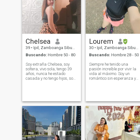
Chelsea
Lourem
39
•
Ipil, Zamboanga Sibugay, Filipinas
30
•
Ipil, Zamboanga Sibugay, Filipinas
Buscando:
Hombre 50 - 80
Buscando:
Hombre 28 - 50
Soy extraña Chelsea, soy
Siempre he tenido una
soltera, vivo sola, tengo 39
pasión increíble por vivir la
años, nunca he estado
vida al máximo. Soy un
casada y no tengo hijos, soy
romántico sin esperanza y
dulce cariñosa, honesta, leal
siempre me esfuerzo por
y real, me encanta hacer
creer en lo bueno dentro de
videollamadas para que
todos. Soy directo sobre mis
veamos que soy mujer real y
necesidades, y honesto
seria. ¡Tengo mi buena
cuando me siento herido.
actitud y buen corazón que
Estoy buscando un
puedo compartir con
compañero igualmente
ustedes,! Estoy muy abajo a
positivo que le encanta
la tierra y la mujer genuina.
probar nuevas experiencias
y que sea un gran
comunicador y abierto.