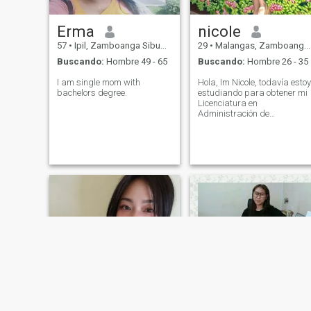
Erma
nicole
57
•
Ipil, Zamboanga Sibugay, Filipinas
29
•
Malangas, Zamboanga Sibugay, Filipinas
Buscando:
Hombre 49 - 65
Buscando:
Hombre 26 - 35
I am single mom with
Hola, Im Nicole, todavía estoy
bachelors degree.
estudiando para obtener mi
Licenciatura en
Administración de
Hospitalidad. Me encanta
cantar, bailar y fotografiar.
Me encanta la naturaleza,
me mantiene tranquilo y me
da paz interior. Espero que
podamos llevarnos bien.