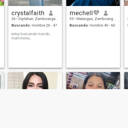
crystalfaith
mechell💜
26
•
Diplahan, Zamboanga Sibugay, Filipinas
35
•
Malangas, Zamboanga Sibugay, Filipinas
Buscando:
Hombre 26 - 47
Buscando:
Hombre 40 - 60
estoy buscando marido,
matrimonio,