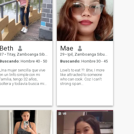
Beth
Mae
37
•
Titay, Zamboanga Sibugay, Filipinas
29
•
Ipil, Zamboanga Sibugay, Filipinas
Buscando:
Hombre 40 - 50
Buscando:
Hombre 30 - 45
Una mujer sencilla que vive
Love's to eat ??. Btw, I more
en un linfo simple con mi
like attracted to someone
familia, tengo 32 años,
who can cook. Coz I can't
soltera y todavía busca mi
strong span
sr..right.working como
style="background-color:
cuidador antes pero ahora
yellow;"😅.. kidding aside. I
trabajando como operador
spend my free time to watch
de producción en una de la
movies, reading some rom-
compañía de electrónica
com books, I like going to
aquí en las filipinas y me
beaches, some qui
encanta mi trabajo.