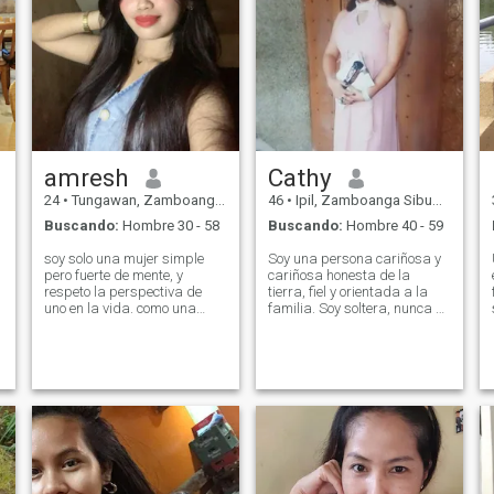
amresh
Cathy
24
•
Tungawan, Zamboanga Sibugay, Filipinas
46
•
Ipil, Zamboanga Sibugay, Filipinas
Buscando:
Hombre 30 - 58
Buscando:
Hombre 40 - 59
soy solo una mujer simple
Soy una persona cariñosa y
pero fuerte de mente, y
cariñosa honesta de la
respeto la perspectiva de
tierra, fiel y orientada a la
uno en la vida. como una
familia. Soy soltera, nunca he
r
mujer que vive ahora de
estado casada, soy una
forma independiente. el
constructora de casi todo y
coraje, la esperanza y la fe
me encanta construir. Me
n
es uno de mis pilares para
gusta cocinar y hacer jardín
mantenerme tan lejos en la
de flores me encanta una
vida. soy una persona
casa llena de vida y quiero
cariñosa y amorosa. el resto
encontrar a alguien para
solo puedes preguntar a 😉
compartir con alguien que es
🥰
el amor verdadero que nunca
tuve este de toda mi vida.