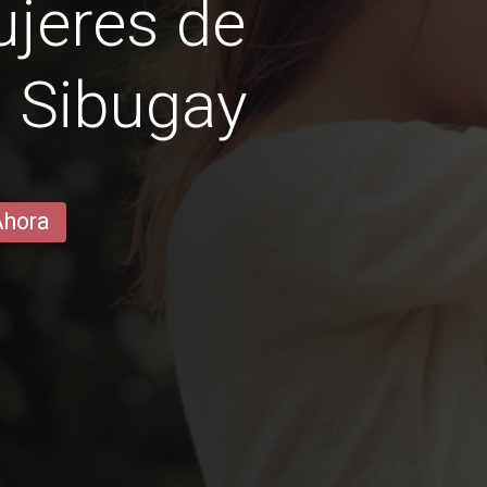
jeres de
 Sibugay
Ahora