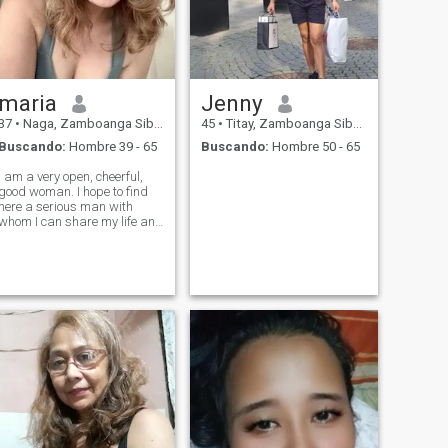
maria
Jenny
37
•
Naga, Zamboanga Sibugay, Filipinas
45
•
Titay, Zamboanga Sibugay, Filipinas
Buscando:
Hombre 39 - 65
Buscando:
Hombre 50 - 65
I am a very open, cheerful,
good woman. I hope to find
here a serious man with
whom I can share my life and
create our own family. I know
how to make you feel in
seventh heaven, because I
have my secret method how
to do it. If you are my man I
can do