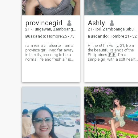
provincegirl
Ashly
21
•
Tungawan, Zamboanga Sibugay, Filipinas
21
•
Ipil, Zamboanga Sibugay, Filipinas
Buscando:
Hombre 25 - 75
Buscando:
Hombre 21 - 32
i am reina villafuerte, i am a
Hi there! I’m Ashly, 21, from
province girl, lived far away
the beautiful islands of the
in the city, choosing to be a
Philippines 🇵🇭. I’m a
normal life and fresh air is
simple girl with a soft heart,
better, province girl love to
someone who loves to sprea
explore and nature as well. i
kindness and good energy. I
am 20years old, i really
enjoy little things in life —
wanted to be a nurse
deep talks, laughter that
someday.
makes your cheeks hurt,