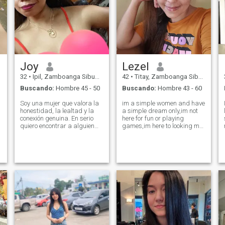
Joy
Lezel
32
•
Ipil, Zamboanga Sibugay, Filipinas
42
•
Titay, Zamboanga Sibugay, Filipinas
Buscando:
Hombre 45 - 50
Buscando:
Hombre 43 - 60
Soy una mujer que valora la
im a simple women and have
honestidad, la lealtad y la
a simple dream only,im not
conexión genuina. En serio
here for fun or playing
quiero encontrar a alguien
games,im here to looking my
que esté realmente listo para
partner in life and growing
una relación significativa.
old together until i die,but
Creo que el verdadero amor
before we die ofcourse,we
se muestra a través de
need to explore around the
acciones, consistencia y
world if we can and enjoy
respeto, no solo palabras.
each oth
Soy una madre amorosa y
dedicada, y espero conocer a
un hombre que me acepte no
sólo a mí, sino también a mi
hija, con amabilidad y un
corazón abierto. Admiro a un
hombre que valora el