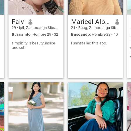
Faiv
Maricel Alberio
29
•
Ipil, Zamboanga Sibugay, Filipinas
21
•
Buug, Zamboanga Sibugay, Filipinas
Buscando:
Hombre 29 - 32
Buscando:
Hombre 23 - 40
simplicity is beauty..inside
I uninstalled this app.
and out.
d