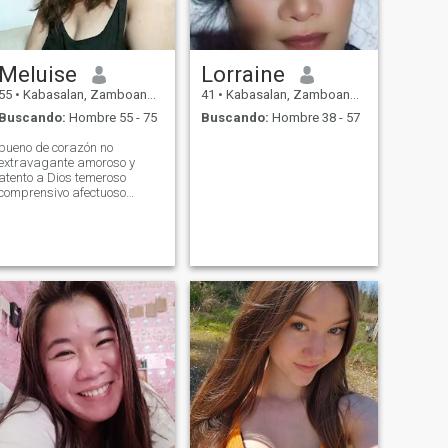
Meluise
Lorraine
55
•
Kabasalan, Zamboanga Sibugay, Filipinas
41
•
Kabasalan, Zamboanga Sibugay, Filipinas
Buscando:
Hombre 55 - 75
Buscando:
Hombre 38 - 57
bueno de corazón no
extravagante amoroso y
atento a Dios temeroso
comprensivo afectuoso
apasionado