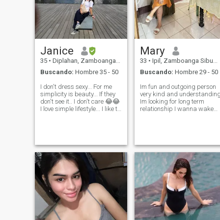
Janice
Mary
35
•
Diplahan, Zamboanga Sibugay, Filipinas
33
•
Ipil, Zamboanga Sibugay, Filipinas
Buscando:
Hombre 35 - 50
Buscando:
Hombre 29 - 50
I don't dress sexy... For me
Im fun and outgoing person
simplicity is beauty... If they
very kind and understandin
don't see it.. I don't care 😂😂
Im looking for long term
I love simple lifestyle... I like to
relationship I wanna wake
cook.. Gardening, sleeping,
up in the morning cuddling
listen to music One thing is... I
next to him And create some
really don't know how to flirt
happy memories together
with men but if you want
Kind, family oriented, caring,
faithful, generous, loving Ch