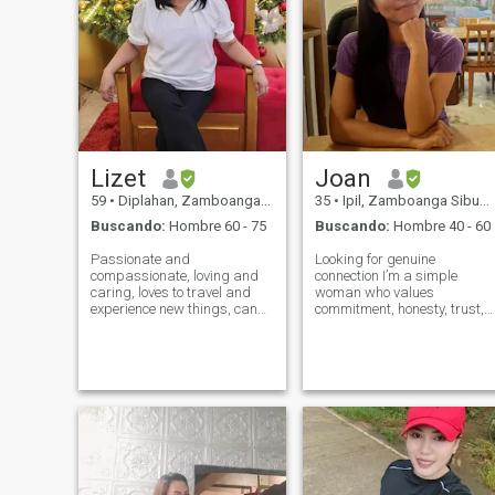
Lizet
Joan
59
•
Diplahan, Zamboanga Sibugay, Filipinas
35
•
Ipil, Zamboanga Sibugay, Filipinas
Buscando:
Hombre 60 - 75
Buscando:
Hombre 40 - 60
Passionate and
Looking for genuine
compassionate, loving and
connection I’m a simple
caring, loves to travel and
woman who values
experience new things, can
commitment, honesty, trust,
also be a homebody doing
and loyalty. I’m not looking fo
gardening, reading books or
games or temporary
cuddling watching movies,
connections. I believe a
love to cook and take care of
strong relationship is built o
my man. Honest, sincere,
open communication,
and a one-man woman.
respect, support, and
choosin