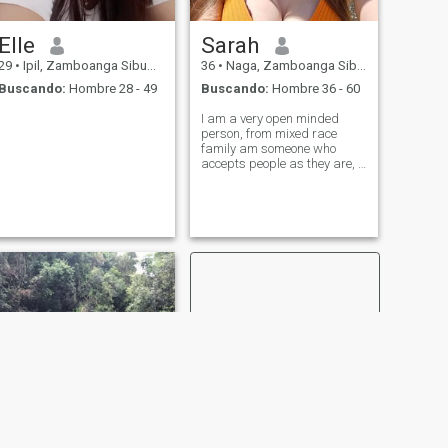
Elle
Sarah
29
•
Ipil, Zamboanga Sibugay, Filipinas
36
•
Naga, Zamboanga Sibugay, Filipinas
Buscando:
Hombre 28 - 49
Buscando:
Hombre 36 - 60
I am a very open minded
person, from mixed race
family am someone who
accepts people as they are, I
am a fair individual who
adapts to changes in life
and enjoys life to the fullest
and looking to meet a man
that i can spend the rest of
my life with.