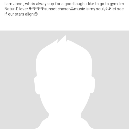
I am Jane , who’s always up for a good laugh, i like to go to gym, Im
Natur-E lover🌳🌴🌴🌴sunset chaser🌅music is my soul🎶🎵let see
if our stars align😊