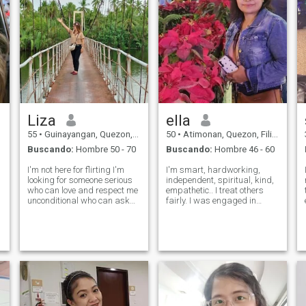
Liza
ella
55
•
Guinayangan, Quezon, Filipinas
50
•
Atimonan, Quezon, Filipinas
Buscando:
Hombre 50 - 70
Buscando:
Hombre 46 - 60
I'm not here for flirting I'm
I'm smart, hardworking,
looking for someone serious
independent, spiritual, kind,
who can love and respect me
empathetic.. I treat others
unconditional who can ask
fairly. I was engaged in
me to travel and make a
community services, i have a
happy memories with him ,
soft heart to those old age
who can ask me, check me
and kids without a home. I
and look how I always feel
wish that every child has a
with him, i am 55 but still
home and proper education.
young ,w
And