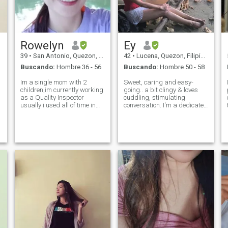
Rowelyn
Ey
39
•
San Antonio, Quezon, Filipinas
42
•
Lucena, Quezon, Filipinas
Buscando:
Hombre 36 - 56
Buscando:
Hombre 50 - 58
Im a single mom with 2
Sweet, caring and easy-
children,im currently working
going.. a bit clingy & loves
as a Quality Inspector
cuddling, stimulating
usually i used all of time in
conversation. I'm a dedicated
work. Im a homebody person
bathroom singer and a
i do love watching movies,but
countryside folk who enjoys
i do love going to other places
gardening, living a simple
if i have time and now i want
life, being at home and
to do something for my se
having quality time with my
loved ones (incl