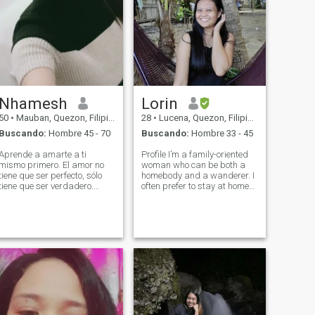
Nhamesh
Lorin
50
•
Mauban, Quezon, Filipinas
28
•
Lucena, Quezon, Filipinas
Buscando:
Hombre 45 - 70
Buscando:
Hombre 33 - 45
Aprende a amarte a ti
Profile I’m a family-oriented
mismo primero. El amor no
woman who can be both a
tiene que ser perfecto, sólo
homebody and a wanderer. I
tiene que ser verdadero.
often prefer to stay at home
Opps se había equivocado
when I don’t have work
en mi edad im 57. "La
because I value a personal
relación no tiene que ver con
time away from other people.
la edad, ni con la distancia,
On the other hand, I also like
ni con comunicarse todos los
to explore new places an
días. Se trata de
"CONFIANZA" y "LEALDAD".
La "confianza" de la mujer a
su hombre, y la "lealtad" del
hombre a su mujer.