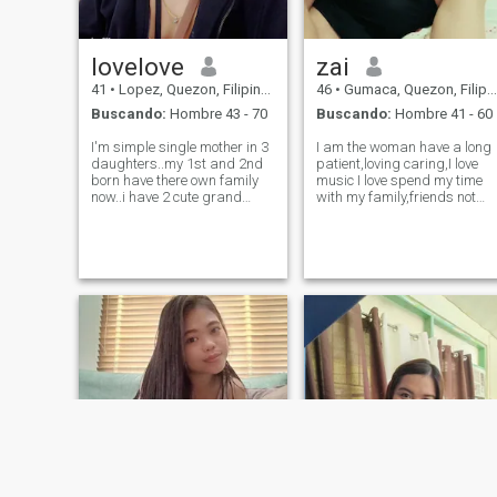
lovelove
zai
41
•
Lopez, Quezon, Filipinas
46
•
Gumaca, Quezon, Filipinas
Buscando:
Hombre 43 - 70
Buscando:
Hombre 41 - 60
I'm simple single mother in 3
I am the woman have a long
daughters..my 1st and 2nd
patient,loving caring,I love
born have there own family
music I love spend my time
now..i have 2 cute grand
with my family,friends not
daughters now at the of 2yrs
anymore much better family
old nd 3yrs old..and my 3rd
than friends ,but I am
born is with me now..she's
friendly but not focussing,i
schooling for grade 4
love also dance but the
elementary.im only a plain
dance not like me😂i also
housewife
joking i lo