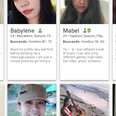
Babylene
Mabel
34
•
Macalelon, Quezon, Filipinas
29
•
Tayabas, Quezon, Filipinas
Buscando:
Hombre 40 - 75
Buscando:
Hombre 18 - 60
Read my profile very well first
Tis I.. ☺️ I love different kinds
e
before sending me a
of music. I can also sing
message please. I am just a
different genres, high notes,
simple province girl living a
low notes, growl, screamo,
h
simple province life. I join here
rap, you name it! 🎤🎼 Love
to find my better half. The one
spending time with my 2
whom can not only be my
beautiful daughters. 🥰👯‍♀️ I
partner, but as best friend
am an ambivert, I like
as well. I am not
spending time with famil