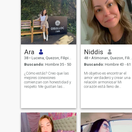
Ara
Niddis
38
•
Lucena, Quezon, Filipinas
48
•
Atimonan, Quezon, Filipinas
Buscando:
Hombre 35 - 50
Buscando:
Hombre 43 - 61
¿Cómo estás? Creo que las
Mi objetivo es encontrar el
mejores conexiones
amor verdadero y crear una
comienzan con honestidad y
relación armoniosa! Mi
respeto. Me gustan las
corazón está lleno de
charlas significativas,
emociones que quiero
compartir intereses y
compartir. ¡Creo que
construir una conexión real
hacemos la felicidad
con el tiempo. Esperando
nosotros mismos! ¡Mi
conocer a alguien que valora
naturaleza es optimista,
la confianza y la
tierna y alegre! Vivo
amabilidad.
positivamente y siempre
trato de mantener una
sonrisa en mis labios.