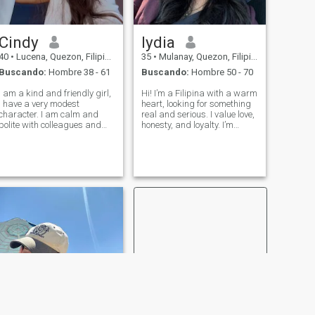
Cindy
lydia
40
•
Lucena, Quezon, Filipinas
35
•
Mulanay, Quezon, Filipinas
Buscando:
Hombre 38 - 61
Buscando:
Hombre 50 - 70
I am a kind and friendly girl,
Hi! I’m a Filipina with a warm
I have a very modest
heart, looking for something
character. I am calm and
real and serious. I value love,
polite with colleagues and
honesty, and loyalty. I’m
friends. I rarely have
hoping to find someone kind,
relationships because I work
genuine, and ready to build
very hard. I don't have a big
something meaningful
family, I'm completely alone.
together. If you’re looking for a
I'm looking for my happiness
real connection, let
somew