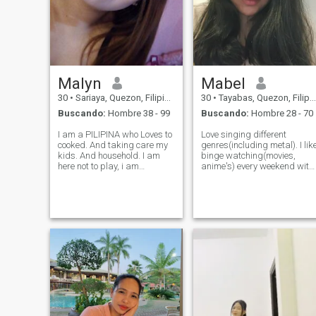
Malyn
Mabel
30
•
Sariaya, Quezon, Filipinas
30
•
Tayabas, Quezon, Filipinas
Buscando:
Hombre 38 - 99
Buscando:
Hombre 28 - 70
I am a PILIPINA who Loves to
Love singing different
cooked. And taking care my
genres(including metal). I lik
kids. And household. I am
binge watching(movies,
here not to play, i am
anime's) every weekend with
searching for a serious who
the kids. Hands on mom wit
can accept me for who i am.
cool side😎 lol I love to cook
and can accept my child as
Star gazing Museum Art
his own children. I lived a
Late night road trips I like
simple life i do accept if you
antiques and thrifts Have a
do
soft