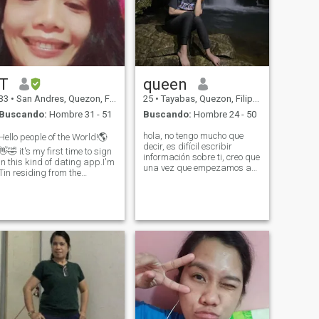
T
queen
33
•
San Andres, Quezon, Filipinas
25
•
Tayabas, Quezon, Filipinas
Buscando:
Hombre 31 - 51
Buscando:
Hombre 24 - 50
hola, no tengo mucho que
Hello people of the World!🌎
decir, es difícil escribir
👋🤣 it's my first time to sign
información sobre ti, creo que
in this kind of dating app.I'm
una vez que empezamos a
Tin residing from the
chatear y encontramos
Philippine, I am looking for
interés entre nosotros ambos
honest,loyal,respectful,family
sabremos lo que nos gusta.
oriented and god fearing
esta es mi primera vez aquí
man.I am single for long time
.. Espero que esta vez me
and now it's time to
encuentre con el correcto que
cuidará de mi corazón