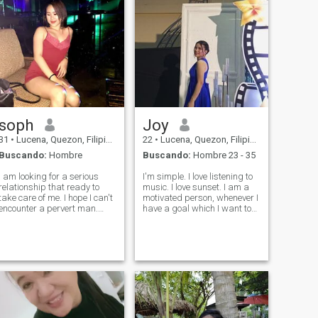
soph
Joy
31
•
Lucena, Quezon, Filipinas
22
•
Lucena, Quezon, Filipinas
Buscando:
Hombre
Buscando:
Hombre 23 - 35
I am looking for a serious
I'm simple. I love listening to
relationship that ready to
music. I love sunset. I am a
take care of me. I hope I can't
motivated person, whenever I
encounter a pervert man.
have a goal which I want to
Since my partner died then I
achieve, I will work to attain
am ready to be loved again. I
it. I like to sing but I'm not
like travel also 🥰 Please
very good at it. I play
don't mind the photo. The
keyboard. ---- I am a bit shy
photo was taken 3 years ag
as a per