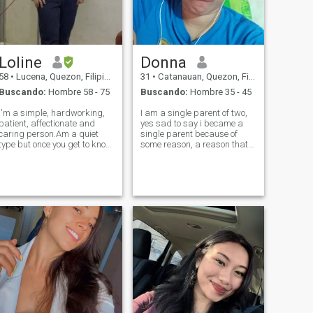
Loline
Donna
58
•
Lucena, Quezon, Filipinas
31
•
Catanauan, Quezon, Filipinas
Buscando:
Hombre 58 - 75
Buscando:
Hombre 35 - 45
I'm a simple, hardworking,
I am a single parent of two,
patient, affectionate and
yes sad to say i became a
caring person.Am a quiet
single parent because of
type but once you get to know
some reason, a reason that
me,we can talk anything
only those person who loves
under the sun,coz i may say i
fully can understand..i made
have a great sense of humor.
wrong choices twice, i made
I like cooking which makes
a mistakes twice, but i am
me creative and singing
trying to make it all right by
makes my