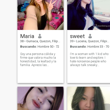
Maria
sweet
38
•
Gumaca, Quezon, Filipinas
39
•
Lucena, Quezon, Filipinas
Buscando:
Hombre 50 - 72
Buscando:
Hombre 33 - 70
Soy una persona cálida y
I'm a woman with 1 kid who
firme que valora mucho la
love to learn and explore. I
honestidad, la lealtad y la
hate nonsense people who
familia. Aprecio las
always talk sneaky
conversaciones
thoughts. If you don't know
significativas, los momentos
how to respect me as a
tranquilos y el hecho de
women then do not try to
alegrar a los que me rodean.
communicate with me. I hope
Creo que el amor genuino se
that is clear. Sorry for being
basa en la confianza, el
a bit rud
respeto y la amistad.