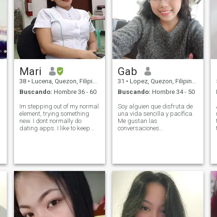
Mari
Gab
38
•
Lucena, Quezon, Filipinas
31
•
Lopez, Quezon, Filipinas
Buscando:
Hombre 36 - 60
Buscando:
Hombre 34 - 50
Im stepping out of my normal
Soy alguien que disfruta de
element, trying something
una vida sencilla y pacífica.
new. I dont normally do
Me gustan las
dating apps. I like to keep
conversaciones
myself busy. When i have free
significativas, los momentos
time i am either do, camping
tranquilos y hacer cosas que
or going to the beach I love
me ayudan a crecer como
deep breath of adventure
persona. Valoro la
and discovery that is why i
honestidad, el respeto y la
consistencia en todo lo que
hago.