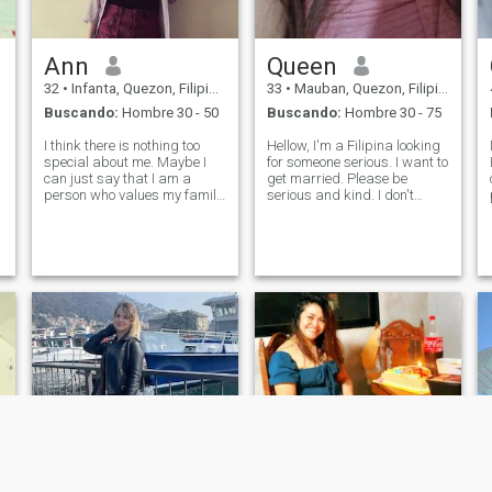
Ann
Queen
32
•
Infanta, Quezon, Filipinas
33
•
Mauban, Quezon, Filipinas
Buscando:
Hombre 30 - 50
Buscando:
Hombre 30 - 75
I think there is nothing too
Hellow, I'm a Filipina looking
special about me. Maybe I
for someone serious. I want to
can just say that I am a
get married. Please be
person who values my family
serious and kind. I don't
first. I wanted to be honest to
want to be fooled. I don't
everyone, I don't easily fall
want to be hurt anymore.
inlove to someone I haven't
Take note. I'm loyal and
seen yet. But I think I'm
caring. I'm sweet and have
friendly enough to reply t
good manners. I hope I can
find som