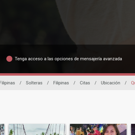
Tenga acceso a las opciones de mensajería avanzada
Filipinas
/
Solteras
/
Filipinas
/
Citas
/
Ubicación
/
Q