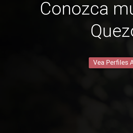
Conozca mu
Quez
Vea Perfiles 