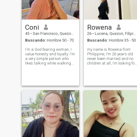
Coni
Rowena
45
•
San Francisco, Quezon, Filipinas
26
•
Lucena, Quezon, Filipinas
Buscando:
Hombre 50 - 70
Buscando:
Hombre 35 - 50
I'm a God fearing woman, I
my name is Rowena from
value honesty and loyalty. I'm
Philippine, I’m 26 years old
a very simple person who
never been married and no
likes talking while walking
children at all, I’m looking for
somewhere with someone I
a good man 👨 ready to
love. I'm also really sweet,
settle down his life, If you are
compassionate, and
looking for a serious
empathetic. I'm looking for a
relationship, Don’t hesitate to
long-term serious
message me , Hoping that
relationship where
you