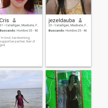
Cris
jezeldauba
31
•
Cataiñgan, Masbate, Filipinas
23
•
Cataiñgan, Masbate, Filipinas
Buscando:
Hombre 35 - 40
Buscando:
Hombre 25 - 46
I'm kind, hardworking,
supportive partner, fear of
god.