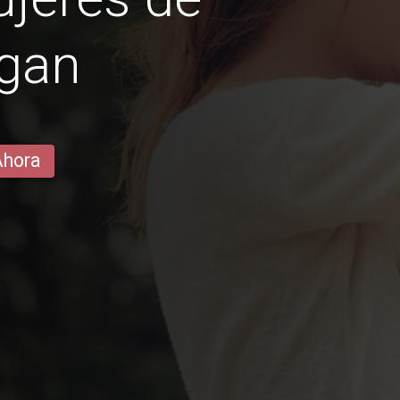
ñgan
Ahora