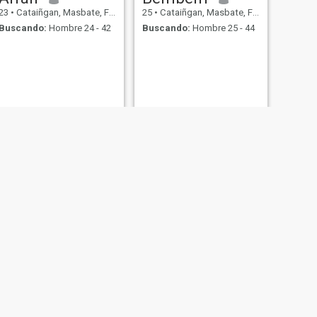
23
•
Cataiñgan, Masbate, Filipinas
25
•
Cataiñgan, Masbate, Filipinas
Buscando:
Hombre 24 - 42
Buscando:
Hombre 25 - 44
SIGUIENTE
Ella
43
•
Cataiñgan, Masbate, Filipinas