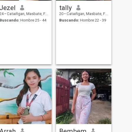
Jezel
tally
24
•
Cataiñgan, Masbate, Filipinas
20
•
Cataiñgan, Masbate, Filipinas
Buscando:
Hombre 25 - 44
Buscando:
Hombre 22 - 39
Arrah
Bembem