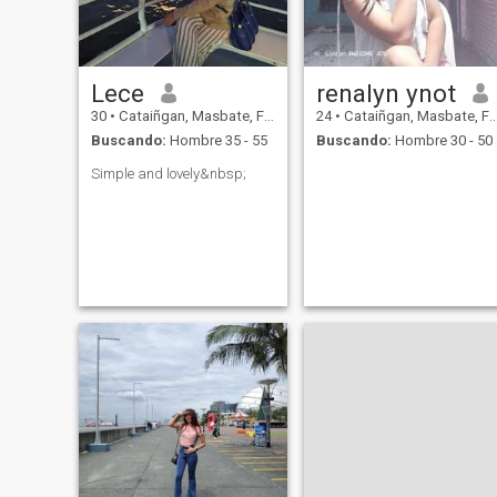
Lece
renalyn ynot
30
•
Cataiñgan, Masbate, Filipinas
24
•
Cataiñgan, Masbate, Filipinas
Buscando:
Hombre 35 - 55
Buscando:
Hombre 30 - 50
Simple and lovely&nbsp;