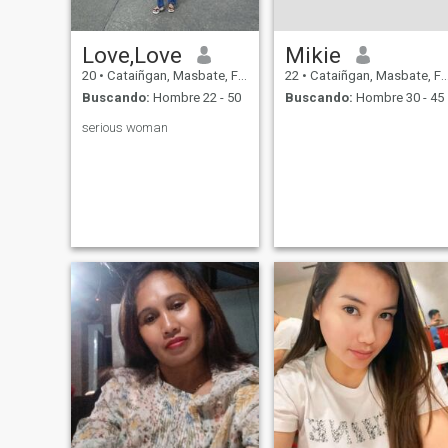
Love,Love
Mikie
20
•
Cataiñgan, Masbate, Filipinas
22
•
Cataiñgan, Masbate, Filipinas
Buscando:
Hombre 22 - 50
Buscando:
Hombre 30 - 45
serious woman