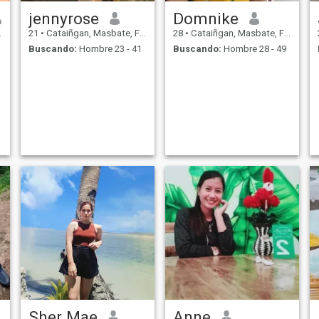
jennyrose
Domnike
21
•
Cataiñgan, Masbate, Filipinas
28
•
Cataiñgan, Masbate, Filipinas
Buscando:
Hombre 23 - 41
Buscando:
Hombre 28 - 49
Sher Mae
Anne