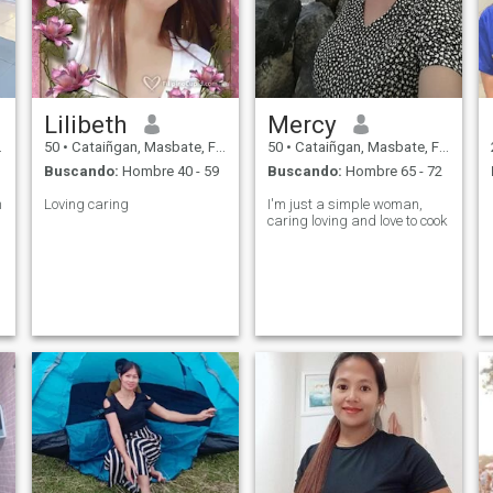
Lilibeth
Mercy
50
•
Cataiñgan, Masbate, Filipinas
50
•
Cataiñgan, Masbate, Filipinas
Buscando:
Hombre 40 - 59
Buscando:
Hombre 65 - 72
n
Loving caring
I'm just a simple woman,
caring loving and love to cook