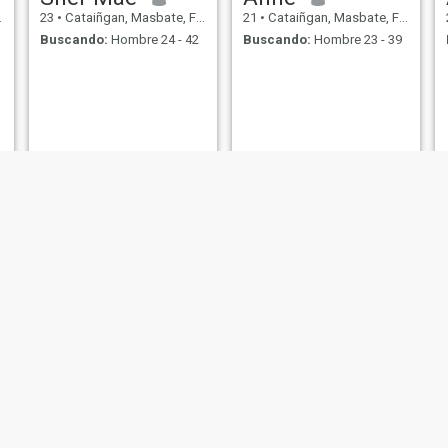
23
•
Cataiñgan, Masbate, Filipinas
21
•
Cataiñgan, Masbate, Filipinas
Buscando:
Hombre 24 - 42
Buscando:
Hombre 23 - 39
Prudence
...
24
•
Cataiñgan, Masbate, Filipinas
23
•
Cataiñgan, Masbate, Filipinas