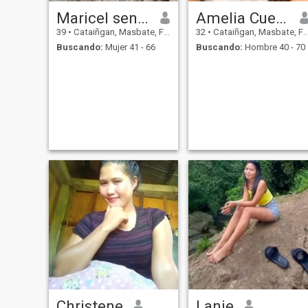
Maricel senoy opon
Amelia Cuevas
39
•
Cataiñgan, Masbate, Filipinas
32
•
Cataiñgan, Masbate, Filipinas
Buscando:
Mujer 41 - 66
Buscando:
Hombre 40 - 70
Christene
Lanie