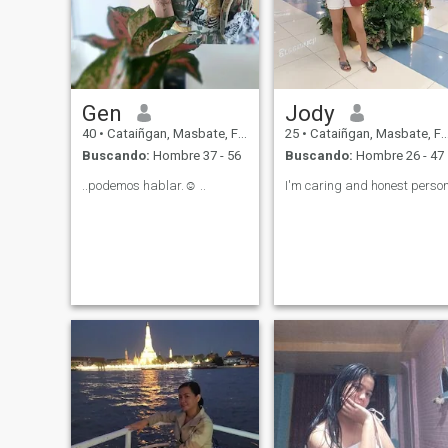
Gen
Jody
40
•
Cataiñgan, Masbate, Filipinas
25
•
Cataiñgan, Masbate, Filipinas
Buscando:
Hombre 37 - 56
Buscando:
Hombre 26 - 47
..podemos hablar.☺️ ..
I'm caring and honest perso