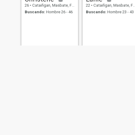
26
•
Cataiñgan, Masbate, Filipinas
22
•
Cataiñgan, Masbate, Filipinas
Buscando:
Hombre 26 - 46
Buscando:
Hombre 23 - 43
Shahanie
Sofemae
35
•
Cataiñgan, Masbate, Filipinas
21
•
Cataiñgan, Masbate, Filipinas