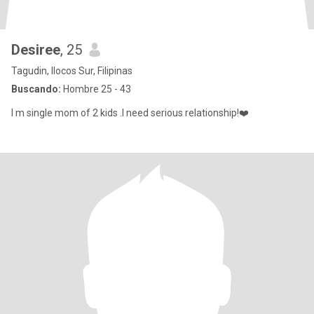
Desiree
, 25
Tagudin, Ilocos Sur, Filipinas
Buscando:
Hombre 25 - 43
I m single mom of 2 kids .I need serious relationship!❤️