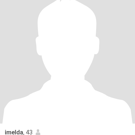
imelda
, 43