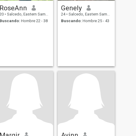
RoseAnn
Genely
20
•
Salcedo, Eastern Samar, Filipinas
24
•
Salcedo, Eastern Samar, Filipinas
Buscando:
Hombre 22 - 38
Buscando:
Hombre 25 - 43
Margjr
Avinn