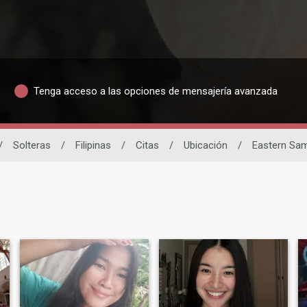
Tenga acceso a las opciones de mensajería avanzada
/
Solteras
/
Filipinas
/
Citas
/
Ubicación
/
Eastern Sa