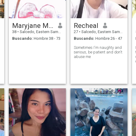
Maryjane Macabingkil
Recheal
38
•
Salcedo, Eastern Samar, Filipinas
27
•
Salcedo, Eastern Samar, Filipinas
Buscando:
Hombre 38 - 73
Buscando:
Hombre 26 - 47
Sometimes I'm naughty and
serious, be patient and don't
abuse me