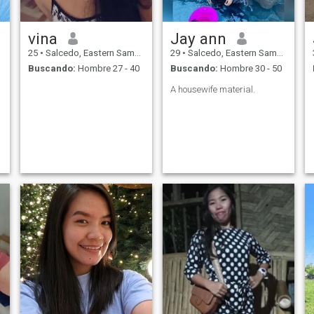
vina
Jay ann
25
•
Salcedo, Eastern Samar, Filipinas
29
•
Salcedo, Eastern Samar, Filipinas
Buscando:
Hombre 27 - 40
Buscando:
Hombre 30 - 50
A housewife material.