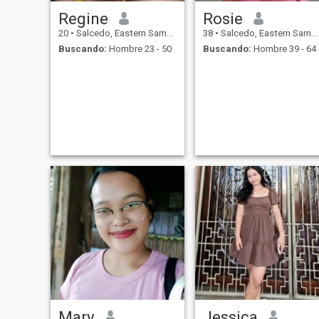
Regine
Rosie
20
•
Salcedo, Eastern Samar, Filipinas
38
•
Salcedo, Eastern Samar, Filipinas
Buscando:
Hombre 23 - 50
Buscando:
Hombre 39 - 64
Mary
Jessica