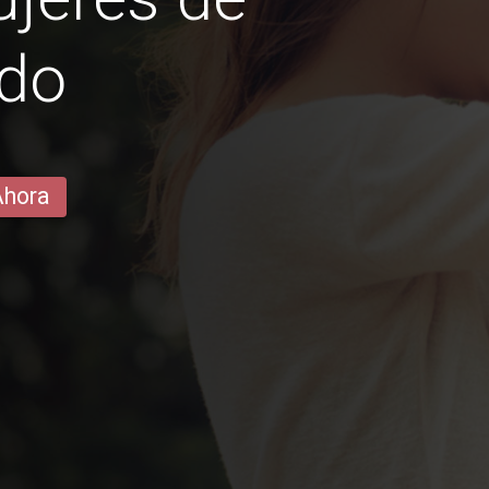
edo
Ahora