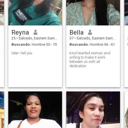
Reyna
Bella
25
•
Salcedo, Eastern Samar, Filipinas
37
•
Salcedo, Eastern Samar, Filipinas
Buscando:
Hombre 30 - 70
Buscando:
Hombre 36 - 61
t
later i tell you
kind hearted woman and
willing to make it work
between us with all
dedication