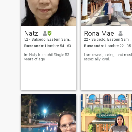
Natz
Rona Mae
52
•
Salcedo, Eastern Samar, Filipinas
22
•
Salcedo, Eastern Samar, Filipinas
Buscando:
Hombre 54 - 63
Buscando:
Hombre 22 - 35
Im Naty from phil Single 53
I am sweet, caring, and mos
years of age
especially loyal.