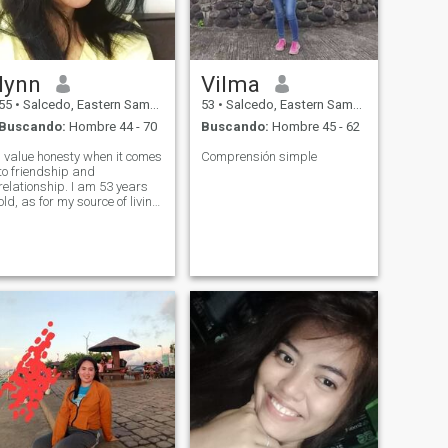
lynn
Vilma
55
•
Salcedo, Eastern Samar, Filipinas
53
•
Salcedo, Eastern Samar, Filipinas
Buscando:
Hombre 44 - 70
Buscando:
Hombre 45 - 62
I value honesty when it comes
Comprensión simple
to friendship and
relationship. I am 53 years
old, as for my source of living
i work as a domestic helper.
A family oriented woman,