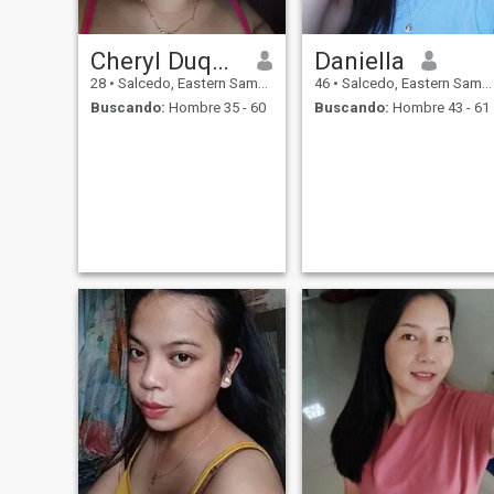
Cheryl Duque Padua
Daniella
28
•
Salcedo, Eastern Samar, Filipinas
46
•
Salcedo, Eastern Samar, Filipinas
Buscando:
Hombre 35 - 60
Buscando:
Hombre 43 - 61