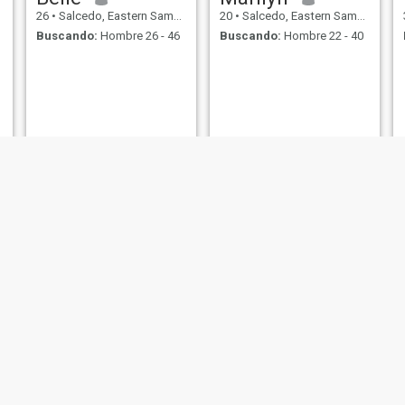
26
•
Salcedo, Eastern Samar, Filipinas
20
•
Salcedo, Eastern Samar, Filipinas
Buscando:
Hombre 26 - 46
Buscando:
Hombre 22 - 40
mary
Angel
36
•
Salcedo, Eastern Samar, Filipinas
33
•
Salcedo, Eastern Samar, Filipinas