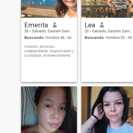
Emerita
Lea
53
•
Salcedo, Eastern Samar, Filipinas
33
•
Salcedo, Eastern Samar, Filipinas
Buscando:
Hombre 46 - 63
Buscando:
Hombre 33 - 45
Honesto, amoroso,
independiente, responsable y
cuidadoso. el entendimiento