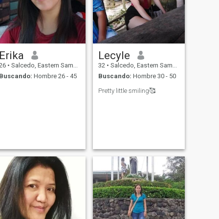
Erika
Lecyle
26
•
Salcedo, Eastern Samar, Filipinas
32
•
Salcedo, Eastern Samar, Filipinas
Buscando:
Hombre 26 - 45
Buscando:
Hombre 30 - 50
Pretty little smiling🥰