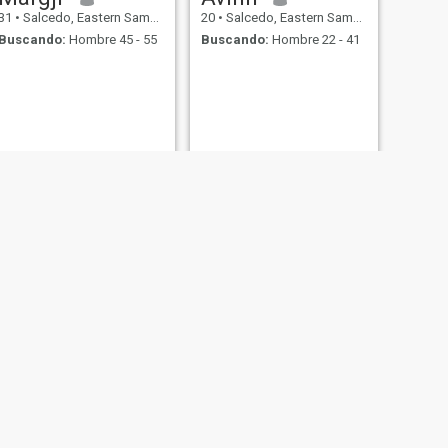
31
•
Salcedo, Eastern Samar, Filipinas
20
•
Salcedo, Eastern Samar, Filipinas
Buscando:
Hombre 45 - 55
Buscando:
Hombre 22 - 41
SIGUIENTE
Loved
39
•
Salcedo, Eastern Samar, Filipinas