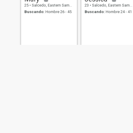
25
•
Salcedo, Eastern Samar, Filipinas
23
•
Salcedo, Eastern Samar, Filipinas
Buscando:
Hombre 26 - 45
Buscando:
Hombre 24 - 41
Mary
Mount
34
•
Salcedo, Eastern Samar, Filipinas
36
•
Salcedo, Eastern Samar, Filipinas