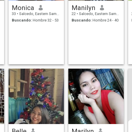
Monica
Manilyn
33
•
Salcedo, Eastern Samar, Filipinas
22
•
Salcedo, Eastern Samar, Filipinas
Buscando:
Hombre 32 - 53
Buscando:
Hombre 24 - 40
Belle
Marilyn