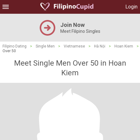
Login
Join Now
Meet Filipino Singles
Filipino Dating
>
Single Men
>
Vietnamese
>
Hà Nội
>
Hoan Kiem
>
Over 50
Meet Single Men Over 50 in Hoan
Kiem