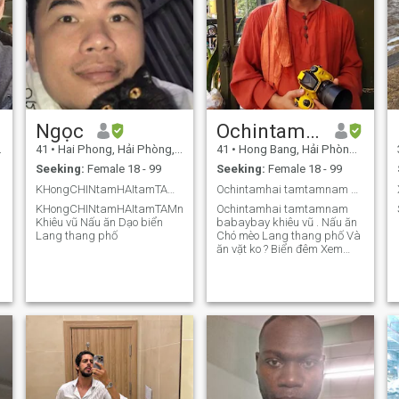
Ngọc
Ochintamhai
41
•
Hai Phong, Hải Phòng, Vietnam
41
•
Hong Bang, Hải Phòng, Vietnam
Seeking:
Female 18 - 99
Seeking:
Female 18 - 99
KHongCHINtamHAItamTAMnamBAbayBAY
Ochintamhai tamtamnam babaybay
g
KHongCHINtamHAItamTAMnamBAbayBAY
Ochintamhai tamtamnam
Khiêu vũ Nấu ăn Dạo biển
babaybay khiêu vũ . Nấu ăn
Lang thang phố
Chó mèo Lang thang phố Và
ăn vặt ko ? Biển đêm Xem
pHIM