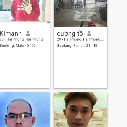
Kimanh
cường tồ
38
•
Hai Phong, Hải Phòng, Vietnam
29
•
Hai Phong, Hải Phòng, Vietnam
Seeking:
Male 40 - 50
Seeking:
Female 21 - 45