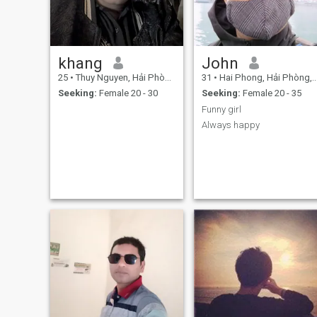
khang
John
25
•
Thuy Nguyen, Hải Phòng, Vietnam
31
•
Hai Phong, Hải Phòng, Vietnam
Seeking:
Female 20 - 30
Seeking:
Female 20 - 35
Funny girl
Always happy