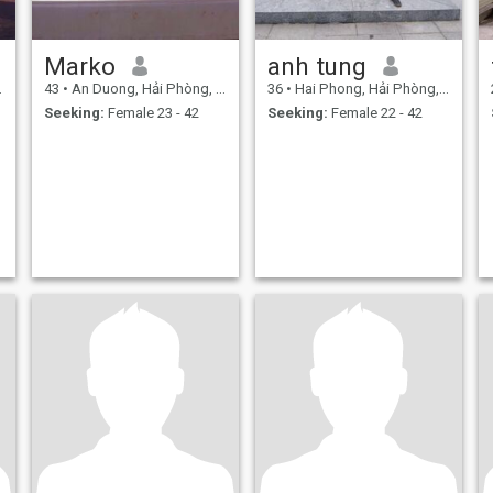
Marko
anh tung
43
•
An Duong, Hải Phòng, Vietnam
36
•
Hai Phong, Hải Phòng, Vietnam
Seeking:
Female 23 - 42
Seeking:
Female 22 - 42