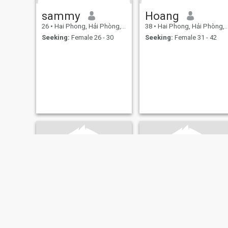
sammy
Hoang
26
•
Hai Phong, Hải Phòng, Vietnam
38
•
Hai Phong, Hải Phòng, Vietnam
Seeking:
Female 26 - 30
Seeking:
Female 31 - 42
NEW