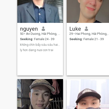
nguyen
Luke
50
•
An Duong, Hải Phòng, Vietnam
29
•
Hai Phong, Hải Phòng, Vietnam
Seeking:
Female 24 - 39
Seeking:
Female 21 - 39
không chín bẩy sáu sáu hai năm hai sáu năm
ly hon dang nuoi con trai