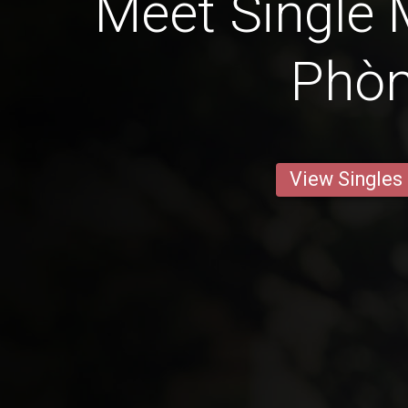
Meet Single 
Phò
View Singles