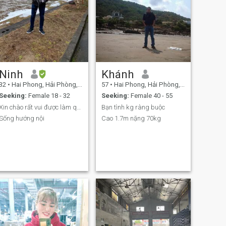
Ninh
Khánh
32
•
Hai Phong, Hải Phòng, Vietnam
57
•
Hai Phong, Hải Phòng, Vietnam
Seeking:
Female 18 - 32
Seeking:
Female 40 - 55
Xin chào rất vui được làm quen với bạn
Bạn tình kg ràng buộc
Sống hướng nội
Cao 1.7m nặng 70kg