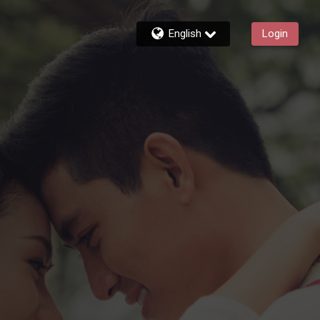
English
Login