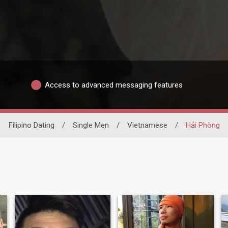
Access to advanced messaging features
Filipino Dating
/
Single Men
/
Vietnamese
/
Hải Phòng