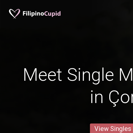
Meet Single M
in Ço
View Singles