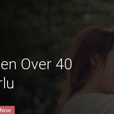
en Over 40
rlu
 Now