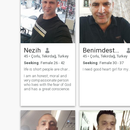
Nezih
Benimdestanim
45
•
Çorlu, Tekirdağ, Turkey
45
•
Çorlu, Tekirdağ, Turkey
Seeking:
Female 26 - 42
Seeking:
Female 30 - 37
life is short people are characterless
I need good heart girl for my life serr
I am an honest, moral and
very compassionate person
who lives with the fear of God
and has a great conscience.