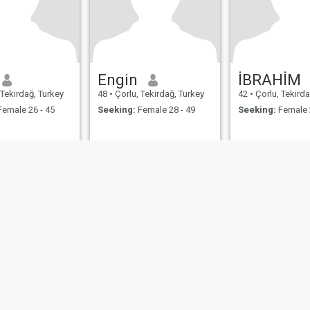
Engin
İBRAHİM
 Tekirdağ, Turkey
48
•
Çorlu, Tekirdağ, Turkey
42
•
Çorlu, Tekirda
emale 26 - 45
Seeking:
Female 28 - 49
Seeking:
Female 
ies
Terms of Use
Refund Policy
Privacy Statement
Cookie Policy
Dating Sa
IL MIL, INC. located at 200 Townsend St., Unit 43, San Francisco CA 94