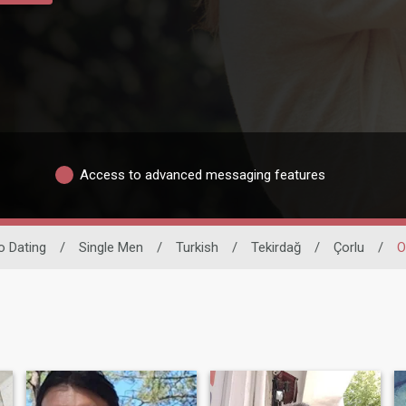
Access to advanced messaging features
no Dating
/
Single Men
/
Turkish
/
Tekirdağ
/
Çorlu
/
O