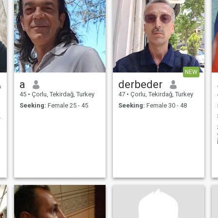
NEW
a
derbeder
45
•
Çorlu, Tekirdağ, Turkey
47
•
Çorlu, Tekirdağ, Turkey
Seeking:
Female 25 - 45
Seeking:
Female 30 - 48
ious strong