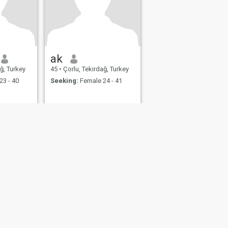
ak
ğ, Turkey
45
•
Çorlu, Tekirdağ, Turkey
23 - 40
Seeking:
Female 24 - 41
fety
Site Map
Community Guidelines
107, USA, reg. number 5529030.