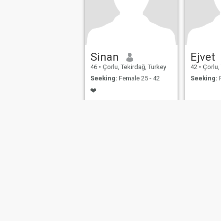
Sinan
Ejvet
46
•
Çorlu, Tekirdağ, Turkey
42
•
Çorlu,
Seeking:
Female 25 - 42
Seeking:
F
❤️
❤️
About Us
Contact Us
Success Stor
This website is operated by D