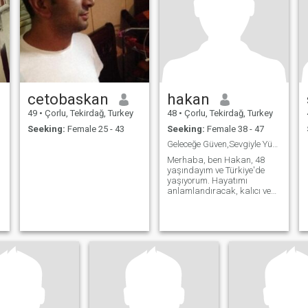
cetobaskan
hakan
49
•
Çorlu, Tekirdağ, Turkey
48
•
Çorlu, Tekirdağ, Turkey
Seeking:
Female 25 - 43
Seeking:
Female 38 - 47
Geleceğe Güven,Sevgiyle Yürüyecek Hayat Arkadaşı
Merhaba, ben Hakan, 48
yaşındayım ve Türkiye'de
yaşıyorum. Hayatımı
anlamlandıracak, kalıcı ve
mutlu bir yuva kurma
niyetiyle bu platformdayım.
İş hayatımda düzenli ve
sorumluluk sahibiyim. Boş
zamanlarımda doğada
vakit geçirmeyi,kitap
okumayı,belges