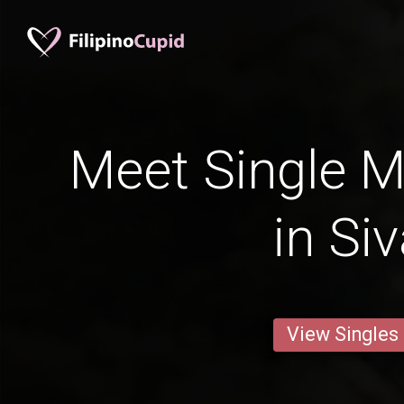
Meet Single M
in Si
View Singles