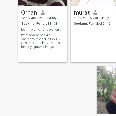
Orhan
murat
42
•
Sivas, Sivas, Turkey
42
•
Sivas, Sivas, Turkey
Seeking:
Female 33 - 33
Seeking:
Female 26 - 46
benimle bir ömür boyu varmısın
merhabalar ben 42
yaşındayım ciddi bir evlilik
düşünüyorum bu zamada
kimseye güven olmuyor.
boşandım çocuklar
annesinin yanında kalıyor
sıfır dairem var arabam var
derciğim 30. 35 yaşları. ciddi
düşünen varsa mutlu bir
yuva kura biliriz bugüne
kadar