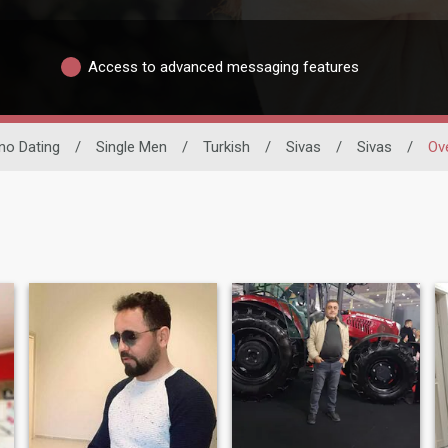
Access to advanced messaging features
ino Dating
/
Single Men
/
Turkish
/
Sivas
/
Sivas
/
Ov