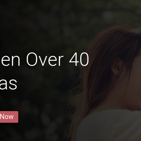
en Over 40
vas
 Now