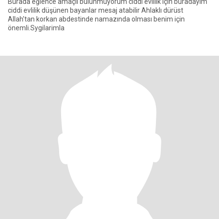
Burada eğlence amaçlı bulunmuyorum ciddi evlilik için buradayım
ciddi evlilik düşünen bayanlar mesaj atabilir Ahlaklı dürüst
Allah'tan korkan abdestinde namazında olması benim için
önemli.Sygilarimla