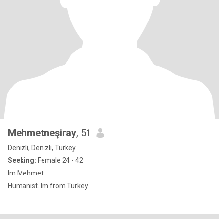
Mehmetneşiray
, 51
Denizli, Denizli, Turkey
Seeking:
Female 24 - 42
Im Mehmet .
Hümanist. Im from Turkey.