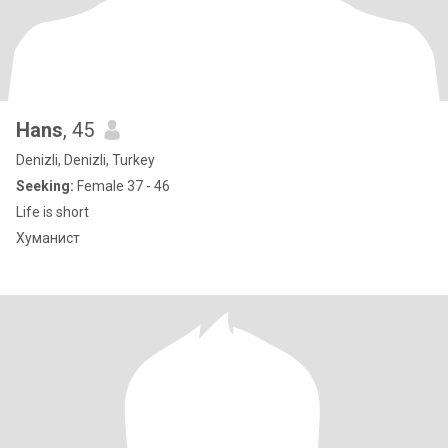
Hans
, 45
Denizli, Denizli, Turkey
Seeking:
Female 37 - 46
Life is short
Хуманист