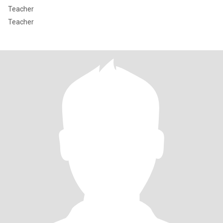
Teacher
Teacher