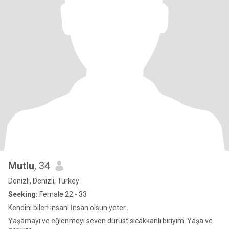
Mutlu
, 34
Denizli, Denizli, Turkey
Seeking:
Female 22 - 33
Kendini bilen insan! İnsan olsun yeter...
Yaşamayı ve eğlenmeyi seven dürüst sıcakkanlı biriyim. Yaşa ve