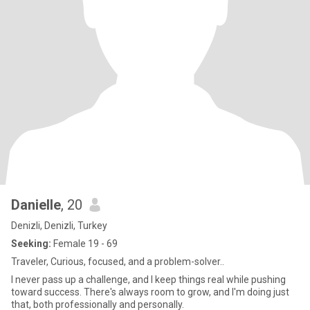
Danielle
, 20
Denizli, Denizli, Turkey
Seeking:
Female 19 - 69
Traveler, Curious, focused, and a problem-solver..
I never pass up a challenge, and I keep things real while pushing
toward success. There's always room to grow, and I'm doing just
that, both professionally and personally.