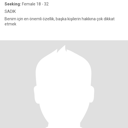
Seeking:
Female 18 - 32
SADIK
Benim için en önemli özellik, başka kişilerin hakkına çok dikkat
etmek