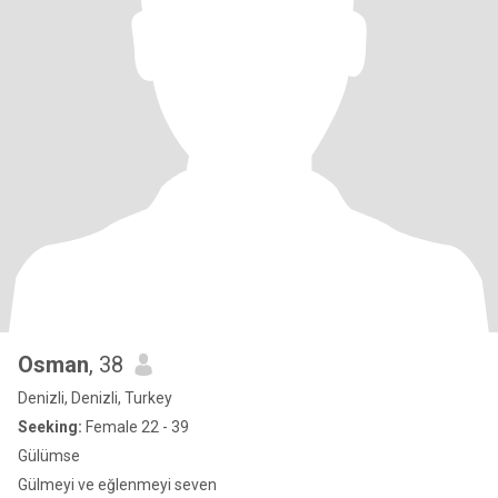
Osman
, 38
Denizli, Denizli, Turkey
Seeking:
Female 22 - 39
Gülümse
Gülmeyi ve eğlenmeyi seven