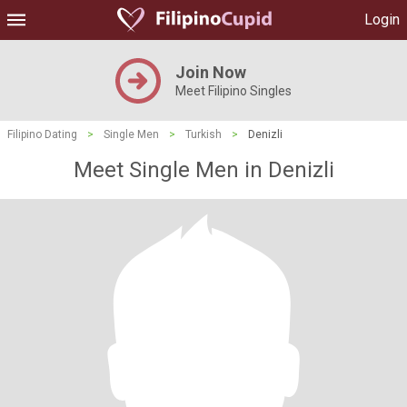
Login
Join Now
Meet Filipino Singles
Filipino Dating
>
Single Men
>
Turkish
>
Denizli
Meet Single Men in Denizli