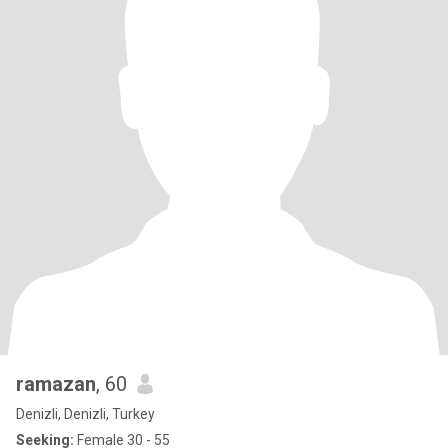
ramazan
, 60
Denizli, Denizli, Turkey
Seeking:
Female 30 - 55