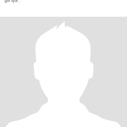
gör işte...