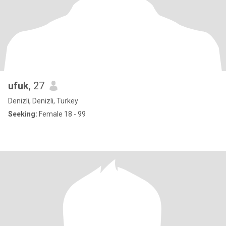
ufuk
, 27
Denizli, Denizli, Turkey
Seeking:
Female 18 - 99