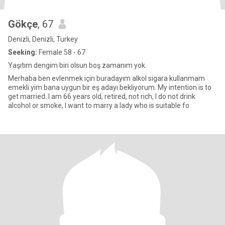
Gökçe
, 67
Denizli, Denizli, Turkey
Seeking:
Female 58 - 67
Yaşıtım dengim biri olsun boş zamanım yok.
Merhaba ben evlenmek için buradayım alkol sigara kullanmam
emekli yim bana uygun bir eş adayı bekliyorum. My intention is to
get married. I am 66 years old, retired, not rich, I do not drink
alcohol or smoke, I want to marry a lady who is suitable fo