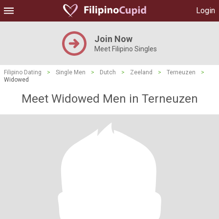
Login
Join Now
Meet Filipino Singles
Filipino Dating
>
Single Men
>
Dutch
>
Zeeland
>
Terneuzen
>
Widowed
Meet Widowed Men in Terneuzen