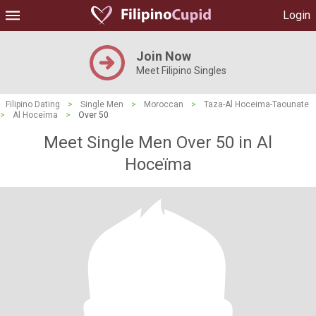
Login
Join Now
Meet Filipino Singles
Filipino Dating
>
Single Men
>
Moroccan
>
Taza-Al Hoceima-Taounate
>
Al Hoceïma
>
Over 50
Meet Single Men Over 50 in Al
Hoceïma