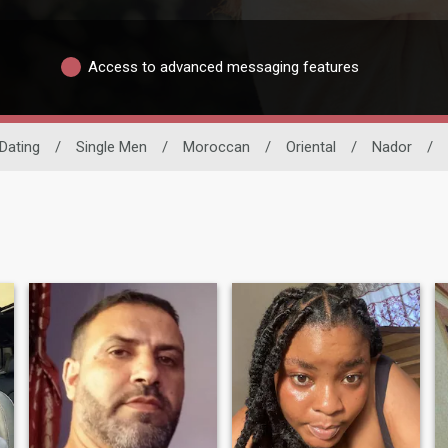
Access to advanced messaging features
 Dating
/
Single Men
/
Moroccan
/
Oriental
/
Nador
/