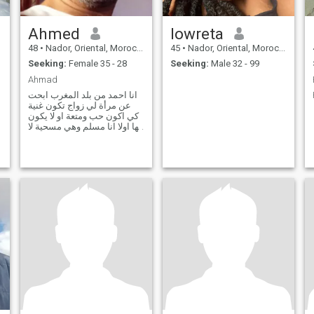
Ahmed
lowreta
48
•
Nador, Oriental, Morocco
45
•
Nador, Oriental, Morocco
Seeking:
Female 35 - 28
Seeking:
Male 32 - 99
Ahmad
انا احمد من بلد المغرب ابحت
عن مرأة لي زواج تكون غنية
كي اكون حب ومتعة او لا يكون
لها اولا انا مسلم وهي مسحية لا
باس نحن كلانا بشر في اخر
ليس لي ما اقول حيتي ليس لها
معنا