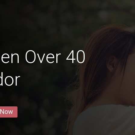
en Over 40
dor
 Now