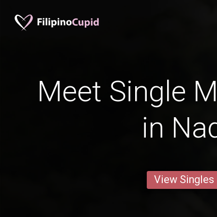
Meet Single M
in Na
View Singles