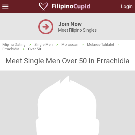
Login
Join Now
Meet Filipino Singles
Filipino Dating
>
Single Men
>
Moroccan
>
Meknès-Tafilalet
>
Errachidia
>
Over 50
Meet Single Men Over 50 in Errachidia