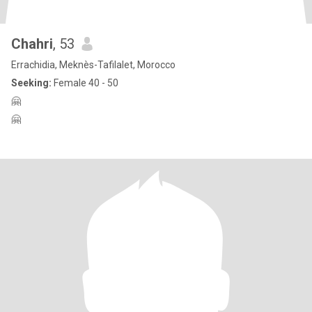
Chahri
, 53
Errachidia, Meknès-Tafilalet, Morocco
Seeking:
Female 40 - 50
🤗
🤗