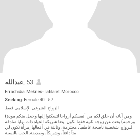
عبدالله
, 53
Errachidia, Meknès-Tafilalet, Morocco
Seeking:
Female 40 - 57
الزواج الشرعي الإسلامي فقط
(ومن آياته أن خلق لكم من أنفسكم أزواجا لتسكنوا إليها وجعل بينكم مودة
ورحمة) بحث عن زوجة ثانية فقط تكون ايضا شريكة الحياة ذات نوايا صادقة
للزواج. شخصية ناضجة عاطفياً، محترمة، وثابتة في أفعالها إمرأة تكون لي
بيتاً دافئاً، وشريكاً، وصديقة. الحب بالنسبة