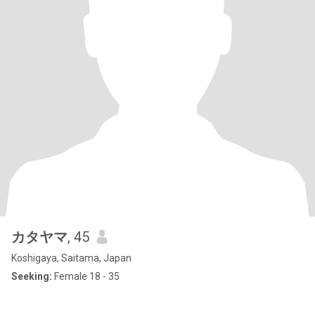
カタヤマ
, 45
Koshigaya, Saitama, Japan
Seeking:
Female 18 - 35