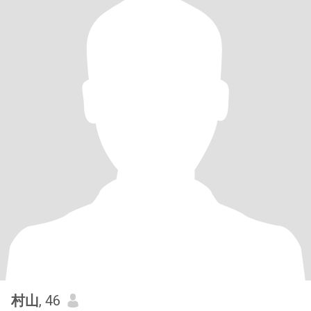
村山
, 46