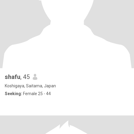
shafu
, 45
Koshigaya, Saitama, Japan
Seeking:
Female 25 - 44