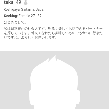
taka
, 49
Koshigaya, Saitama, Japan
Seeking:
Female 27 - 37
はじめまして。
私は日本在住の社会人です。明るく楽しくお話できるパートナー
を探しています。仲良くなれたら美味しいものでも食べに行きた
いですね。よろしくお願いします。