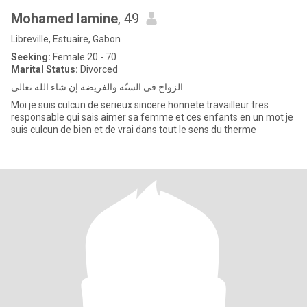
Mohamed lamine
, 49
Libreville, Estuaire, Gabon
Seeking:
Female 20 - 70
Marital Status:
Divorced
الزواج فی السنّة والفريضة إن شاء الله تعالی.
Moi je suis culcun de serieux sincere honnete travailleur tres
responsable qui sais aimer sa femme et ces enfants en un mot je
suis culcun de bien et de vrai dans tout le sens du therme