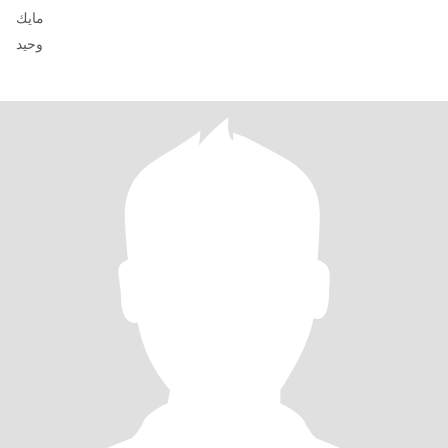
مايك
وحيد