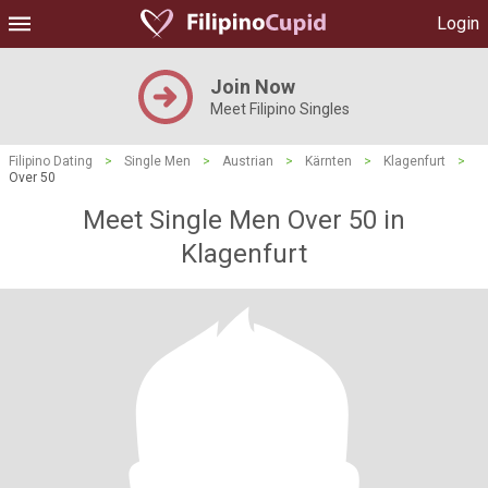
Login
Join Now
Meet Filipino Singles
Filipino Dating
>
Single Men
>
Austrian
>
Kärnten
>
Klagenfurt
>
Over 50
Meet Single Men Over 50 in
Klagenfurt