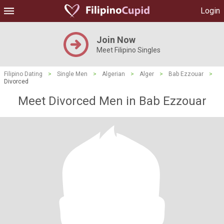
Login
Join Now
Meet Filipino Singles
Filipino Dating
>
Single Men
>
Algerian
>
Alger
>
Bab Ezzouar
>
Divorced
Meet Divorced Men in Bab Ezzouar