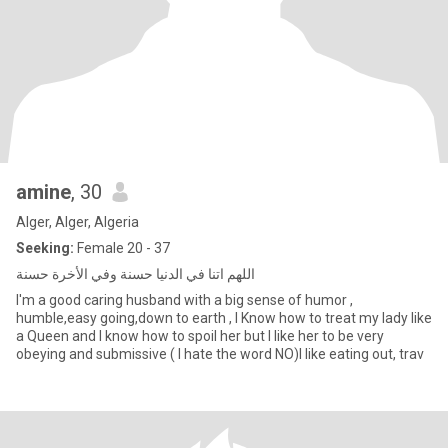
amine
, 30
Alger, Alger, Algeria
Seeking:
Female 20 - 37
اللهم اتنا في الدنيا حسنة وفي الأخرة حسنة
I'm a good caring husband with a big sense of humor ,
humble,easy going,down to earth , I Know how to treat my lady like
a Queen and I know how to spoil her but I like her to be very
obeying and submissive ( I hate the word NO)I like eating out, trav