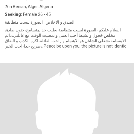
'Aïn Benian, Alger, Algeria
Seeking:
Female 26 - 45
الصدق و الاخلاص , الصورة ليست متطابقة
السلام عليكم ،الصورة ليست متطابقة ،طيب جدا,متسامح،حنون صادق
مخلص خجول و نشيط أحب العمل و تمضيت الوقت مع عائلتي،دائم
الابتسامة،شغلي الشاغل هو الاهتمام و راحت العائلة،اكره الكذب و النفاق
،صريح جدا،احب الخير،Peace be upon you, the picture is not identic