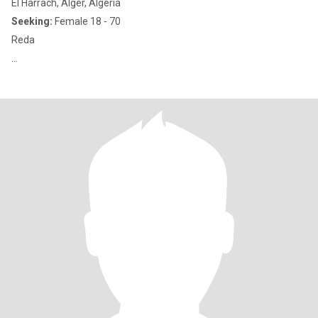
El Harrach, Alger, Algeria
Seeking:
Female 18 - 70
Reda
...