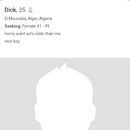
Dick
, 35
El Mouradia, Alger, Algeria
Seeking:
Female 41 - 99
horny want wife older than me
nice boy