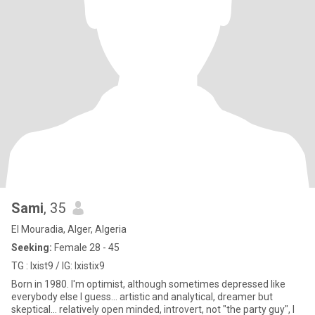
Sami
, 35
El Mouradia, Alger, Algeria
Seeking:
Female 28 - 45
TG : Ixist9 / IG: Ixistix9
Born in 1980. I'm optimist, although sometimes depressed like
everybody else I guess... artistic and analytical, dreamer but
skeptical... relatively open minded, introvert, not "the party guy", I