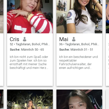
Geschäft, das getrockneten
Fisch verkauft.
Cris
Mai
52
•
Tagbilaran, Bohol, Philippinen
36
•
Tagbilaran, Bohol, Philippinen
Suche:
Männlich 50 - 65
Suche:
Männlich 31 - 51
Ich bin nicht zum Spaß oder
Ich bin ein bescheidener und
zum Spielen hier. ich bin so
respektabler
ernsthaft mit meiner Suche
Fahrschulverwalter, der
beschäftigt und mein Herz
einen aufrichtigen und
ist offen für Leute, die sich
respektvollen Mann sucht,
auch ernsthaft um ihre
der in Zukunft mein
Seelenverwandte kümmern.
Lebenspartner sein könnte.
Ich bin so freundlich,
🙂 Bitte beachten Sie, dass
e
aufgeschlossen und einfach.
unangemessene oder
Also bitte schreiben Sie mir
respektlose Nachrichten
nur, wenn Sie wirklich nach
dazu führen, dass sie
einem richtigen Mädchen
blockiert werden. Ich möchte
suchen. Du hast Glück, mich
mich mit einem gutherzigen
zu haben, wenn du mich
Mann KAUKASISCHER
wählst,💕😍😍
Abstammung im Alter