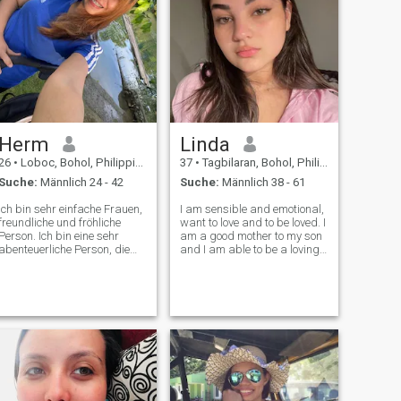
schönen Stränden zu gehen.
Gute Restaurants und
Hotels, in denen ich gerne
neue Dinge erforsche die
Insel Bohol.
Herm
Linda
26
•
Loboc, Bohol, Philippinen
37
•
Tagbilaran, Bohol, Philippinen
Suche:
Männlich 24 - 42
Suche:
Männlich 38 - 61
Ich bin sehr einfache Frauen,
I am sensible and emotional,
freundliche und fröhliche
want to love and to be loved. I
Person. Ich bin eine sehr
am a good mother to my son
abenteuerliche Person, die
and I am able to be a loving
gerne reist und neugierig auf
wife and good mistress. I
die Dinge ist, die nicht üblich
want to share with my
sind. Normalerweise habe
husband good and bad
ich mir Zeit genommen, im
moments. I am kindhearted
Internet zu surfen und
and reliable. I will respect the
Haushaltsarbeiten zu
inter
erledigen. Es macht Spaß,
Basketball und Volleyball zu
beobachten. Und auch Live-
Bands. Aber Tanzen ist
wirklich meine Leidenschaft.