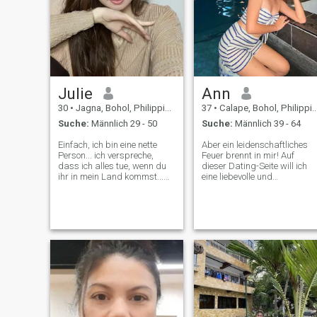
Julie
Ann
30
•
Jagna, Bohol, Philippinen
37
•
Calape, Bohol, Philippinen
Suche:
Männlich 29 - 50
Suche:
Männlich 39 - 64
Einfach, ich bin eine nette
Aber ein leidenschaftliches
Person... ich verspreche,
Feuer brennt in mir! Auf
dass ich alles tue, wenn du
dieser Dating-Seite will ich
ihr in mein Land kommst...
eine liebevolle und
du wirst glücklich mit meiner
leidenschaftliche Beziehung
Seite, ich spaziere GERNE
fürs Leben finden. Ich
jeden Morgen am Strand, ich
schätze Menschlichkeit und
hoffe, irgendwann oder bald
Ehrlichkeit. Ich bin lustig und
gehe ich mit meinem
leicht zu kommunizieren und
besonderen jemand
habe immer Spaß und fühle
spazieren, ich hoffe, dass du
mich wohl bei mir. Ich bin nie
es bist, ich lache gerne,
traurig. Ich bin romantisch
irgendwann kann ich das
und träume von einer
schöne besuchen Orte auf
romantischen Beziehung. Ich
der Welt Ich möchte jeden
bin eine ehrliche und loyale
Moment einen glücklichen
Frau. Ich mag keine Lügen.
Moment erleben, wenn Sie alt
Ich habe genug von leeren