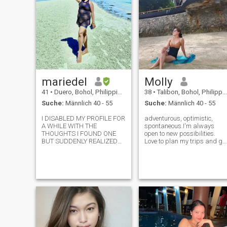
mariedel
Molly
41
•
Duero, Bohol, Philippinen
38
•
Talibon, Bohol, Philippinen
Suche:
Männlich 40 - 55
Suche:
Männlich 40 - 55
I DISABLED MY PROFILE FOR
adventurous, optimistic,
A WHILE WITH THE
spontaneous.I'm always
THOUGHTS I FOUND ONE
open to new possibilities.
BUT SUDDENLY REALIZED
Love to plan my trips and go
HE’S NOT INTO ME… STILL
out on mini-adventures once I
WAITING FOR THE MAN
feel comfortable. I'm an
WHO MAKES MY WORLD
organized free-spirit. I love to
AND WOULD MAKE HIS
try out new food, immerse
WORLD MINE… I’M A ONE
myself in the beautiful cultur
MAN WOMAN, SO IF I GAVE
MY TIME TO YOU FOR A
GOOD CONV