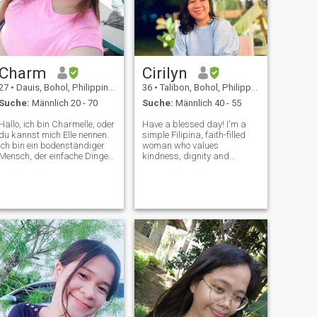
Charm
Cirilyn
27
•
Dauis, Bohol, Philippinen
36
•
Talibon, Bohol, Philippinen
Suche:
Männlich 20 - 70
Suche:
Männlich 40 - 55
Hallo, ich bin Charmelle, oder
Have a blessed day! I'm a
du kannst mich Elle nennen.
simple Filipina, faith-filled
Ich bin ein bodenständiger
woman who values
Mensch, der einfache Dinge
kindness, dignity and
im Leben mag. Eine gute
meaningful connection. As an
Tasse Kaffee, Zeit mit meiner
introvert, I enjoy peaceful
Familie und Freunden zu
moments,heartfelt
verbringen und draußen in
conversations, and spending
der Natur zu sein, sind einige
time with family and close
meiner Lieblingsstücke. Ich
friends.My faith guides m
suche jemanden, der
ähnliche Werte teilt und eine
langfristige Beziehung sucht.
Ich arbeite in der
Finanzbranche. Und
während ich gerne hart
arbeite, lasse ich mir Zeit,
um das Leben zu genießen.
Wenn Sie mich interessant