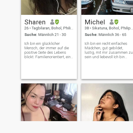
Sharen
Michel
26
•
Tagbilaran, Bohol, Philippinen
38
•
Sikatuna, Bohol, Philippinen
Suche:
Männlich 21 - 30
Suche:
Männlich 36 - 65
Ich bin ein glücklicher
Ich bin ein recht einfaches
Mensch, der immer auf die
Mädchen, gut gebildet,
positive Seite des Lebens
lustig, mit mir zusammen zu
blickt. Familienorientiert, ein
sein und liebevoll Ich bin
typisches philippinisches
familienorientiert Ich liebte es
Merkmal. Ich spiele gerne
Abenteuer zu machen und
Videospiele und sehe mir
jeden einzelnen Tag zu
netflix an (ich empfehle Ihnen
genießen Sei, was ich bin.
einige Filme). Noch studiert.
Wenn ich älter werde, merke
Ich bin nicht dein typisches
ich, dass ich mich
Mädchen hier, dessen Ziel es
niederlassen muss. Es ist
ist, einen Kerl zu treffen, um
gut, jemanden zu haben, der
hier rauszukommen. ich bin
auf deiner Seite ist.
hier, um neue Freunde zu
Zusammen essen,
finden und mehr über die
zusammen gehen, Partner
Kulturen Ihres Landes zu
im Leben. Ein einfaches
erfahren und Sie kennen zu
Leben und eine glückliche
lernen und schließlich Ihr
Familie Erst lernen, dann
besonderer ☺️☺️ zu sein, der
wird es die Zeit sagen Aber
sich darauf freut, mit Ihnen
eigentlich Suche ich nach
zu sprechen. 😚
einer ernsthaften Beziehung.