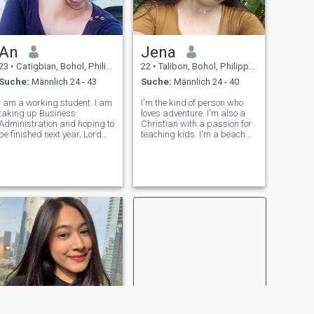
finden, hoffen Sie, bald von
Ihnen zu hören. Ich bin ein
echter Mensch, der
aussehend und hoffend
An
Jena
meinen einen treffen will.
Hoffentlich bist du es,
23
•
Catigbian, Bohol, Philippinen
22
•
Talibon, Bohol, Philippinen
derjenige, der das liest.
Suche:
Männlich 24 - 43
Suche:
Männlich 24 - 40
I am a working student. I am
I'm the kind of person who
taking up Business
loves adventure. I'm also a
Administration and hoping to
Christian with a passion for
be finished next year, Lord
teaching kids. I'm a beach
willing. Life is full of
girl at heart, always up for
challenges but just grateful I
an adventure whether it's
am able to wake up in the
exploring a new hiking trail
morning everyday is a new
or soaking up the sun on a
blessing and life is short so
sandy shore.☺️ I'm a total a
just be