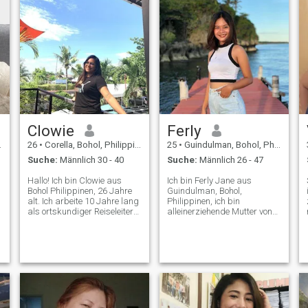
Clowie
Ferly
26
•
Corella, Bohol, Philippinen
25
•
Guindulman, Bohol, Philippinen
Suche:
Männlich 30 - 40
Suche:
Männlich 26 - 47
Hallo! Ich bin Clowie aus
Ich bin Ferly Jane aus
Bohol Philippinen, 26 Jahre
Guindulman, Bohol,
alt. Ich arbeite 10 Jahre lang
Philippinen, ich bin
als ortskundiger Reiseleiter
alleinerziehende Mutter von
im Philippine Tarsier
drei Kindern. Ich bin hier, um
Sanctuary. Suchen Sie nach
hoffentlich eine ernsthafte
Freunden oder mehr und
Beziehung zu finden., ich bin
schauen wir uns an, was
locker, gehe mit dem Fluss,
passiert. Wenn du mehr über
liebe Reisen und liebe es,
mich wissen willst, dann
neue Dinge auszuprobieren,
lass uns reden😊 Ich gehe
fürsorglich, liebevoll, gütig,
jetzt aus, um zu heiraten!
ich bin familienorientiert,
helfe meinen Eltern bei ihrem