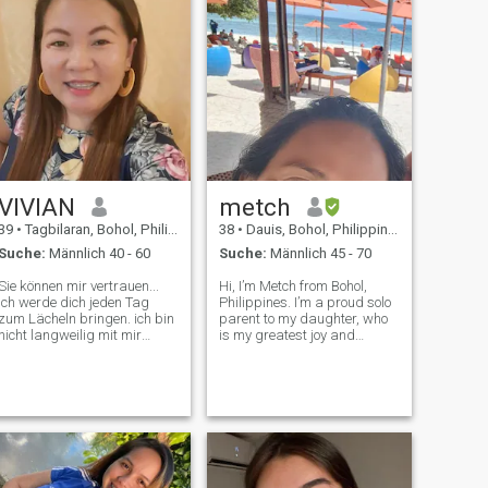
VIVIAN
metch
39
•
Tagbilaran, Bohol, Philippinen
38
•
Dauis, Bohol, Philippinen
Suche:
Männlich 40 - 60
Suche:
Männlich 45 - 70
Sie können mir vertrauen...
Hi, I’m Metch from Bohol,
ich werde dich jeden Tag
Philippines. I’m a proud solo
zum Lächeln bringen. ich bin
parent to my daughter, who
nicht langweilig mit mir
is my greatest joy and
zusammen zu sein. ich habe
inspiration. My life’s purpose
eine große Küche, ich kann
is to strive to make her
ganz leicht das Essen
happy and proud of me.
googeln, das du willst. Wir
Together, we share a unique
können draußen gegrillt
bond—not just as mother
werden. Ich liebe
and daughter
Gartenarbeit und ich habe
viele grüne Pflanzen
draußen. Ich liebe es auch an