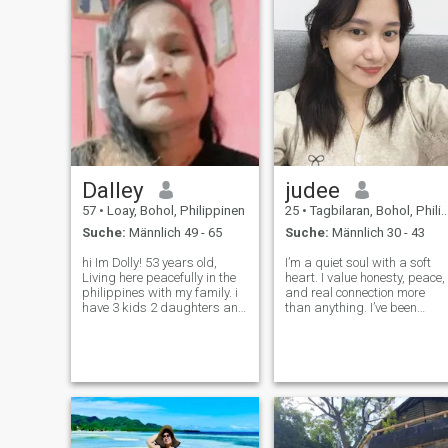
Dalley
judee
57
•
Loay, Bohol, Philippinen
25
•
Tagbilaran, Bohol, Philippinen
Suche:
Männlich 49 - 65
Suche:
Männlich 30 - 43
hi Im Dolly! 53 years old,
I’m a quiet soul with a soft
Living here peacefully in the
heart. I value honesty, peace,
philippines with my family. i
and real connection more
have 3 kids 2 daughters and
than anything. I’ve been
1 son. I like to travel or
through a lot, and I’m
traveling on beautiful places
learning to embrace every
like beach, nature and more
part of my journey. I’m not the
here in the philippines.. then
person you might think I am
also i like to zum
at first glance, but if you’re