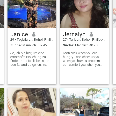
zwischen 38 und 60 Jahren
verbinden. Vielen Dank für
Ihr Verständnis. Ich bin nicht
rassistisch, aber bitte
verstehen Sie meine
Vorlieben.
Janice
Jernalyn
29
•
Tagbilaran, Bohol, Philippinen
27
•
Talibon, Bohol, Philippinen
Suche:
Männlich 30 - 45
Suche:
Männlich 40 - 50
Ja, ich bin hier, um eine
I can cook when you are
ernsthafte Beziehung zu
hungry. I can cheer up you
finden. - Ja. Ich liebe es, an
when you have a problem. I
den Strand zu gehen, zu
can comfort you when you
schwimmen, zu kochen, und
need at most anytime I'm
jetzt lebe ich wieder gesund.
here. I can laugh and cry
Ich gehe 5 Tage in der Woche
together with you. I can love
ins Fitnessstudio😁 sehr
you forever. The things that I
engagiert, um Gewicht zu
can assure when you with
verlieren lol😅 denn ich habe
me, care,
wirklich zugenommen, seit
ich in meinem neuen
Unternehmen gearbeitet
habe, die Arbeit ist nicht
stressig und ich esse viel
vorher und jetzt ist es schon
fast ein Monat her seit ich