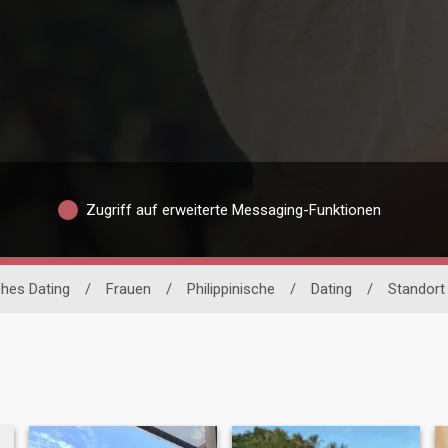
Zugriff auf erweiterte Messaging-Funktionen
ches Dating
/
Frauen
/
Philippinische
/
Dating
/
Standort