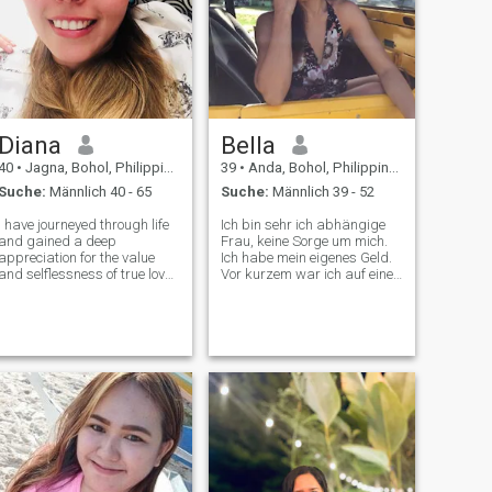
Diana
Bella
40
•
Jagna, Bohol, Philippinen
39
•
Anda, Bohol, Philippinen
Suche:
Männlich 40 - 65
Suche:
Männlich 39 - 52
I have journeyed through life
Ich bin sehr ich abhängige
and gained a deep
Frau, keine Sorge um mich.
appreciation for the value
Ich habe mein eigenes Geld.
and selflessness of true love.
Vor kurzem war ich auf einer
It is evident that we are all
schwierigen Phase des
destined to love and to be
Lebens, aber Gott sei Dank
loved, a process that
kümmere ich mich um alles.
becomes natural when we
Ich will mich auf meine
are sincere and transparent
Karriere konzentrieren und
about our emo
wenn ich Mr. Right finden
könnte, dann komm schon!!