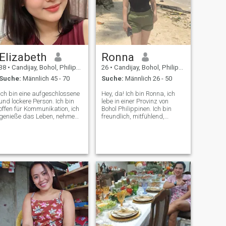
Elizabeth
Ronna
38
•
Candijay, Bohol, Philippinen
26
•
Candijay, Bohol, Philippinen
Suche:
Männlich 45 - 70
Suche:
Männlich 26 - 50
Ich bin eine aufgeschlossene
Hey, da! Ich bin Ronna, ich
und lockere Person. Ich bin
lebe in einer Provinz von
offen für Kommunikation, ich
Bohol Philippinen. Ich bin
genieße das Leben, nehme
freundlich, mitfühlend,
jeden Tag mit einem Lächeln
respektvoll und anfangs
und glaube, dass es keinen
ziemlich schüchtern und
Grund gibt, wütend oder
ziehe es vor, mich an
traurig zu Ich bin ein
jemanden zu wenden, bevor
bisschen romantisch, wie
ich mich wirklich öffne. Ich
jede Frau. Ich träume davon,
mag keine Männer, die blöd,
meine wahre Liebe zu finden
weiblich, unhöflich und
und glücklich zu sein. Um
respektlos sind!
eine starke Familie zu
gründen. Ich liebe es, Liebe
zu Hause zu schaffen.