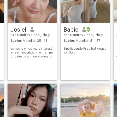
Josiel
Babie
24
•
Candijay, Bohol, Philippinen
62
•
Candijay, Bohol, Philippinen
Suche:
Männlich 25 - 44
Suche:
Männlich 51 - 67
someone who's more interest
Eine liebende Frau hat Angst
in learning about me than my
vor Gott
privates is wht im looking for.