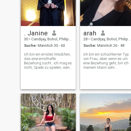
. Janine
arah
30
•
Candijay, Bohol, Philippinen
28
•
Candijay, Bohol, Philippinen
Suche:
Männlich 30 - 60
Suche:
Männlich 26 - 48
ich bin ein ernstes Mädchen,
Ich bin ein schüchterner Typ
das eine ernsthafte
von Frau, aber wenn es um
Beziehung sucht...ich mag es
eine Beziehung geht, bin ich
nicht, Spiele zu spielen, wenn
meinem Mann sehr
es darum geht, einen
verbunden, also bitte, wenn
lebenslangen Partner zu
du Spaß hast, lass mich
suchen ....
einfach. Ich habe viel
durchgemacht, eine
Beziehung zu haben, die ich
glücklich sein wollte.