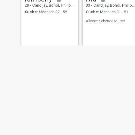
29
•
Candijay, Bohol, Philippinen
33
•
Candijay, Bohol, Philippinen
Suche:
Männlich 32 - 58
Suche:
Männlich 31 - 51
Alleinerziehende Mutter
Jean
Joyce
25
•
Candijay, Bohol, Philippinen
30
•
Candijay, Bohol, Philippinen