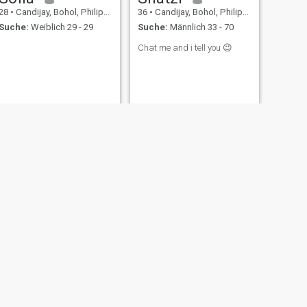
28
•
Candijay, Bohol, Philippinen
36
•
Candijay, Bohol, Philippinen
Suche:
Weiblich 29 - 29
Suche:
Männlich 33 - 70
Chat me and i tell you 😉
WEITER
lai
28
•
Candijay, Bohol, Philippinen