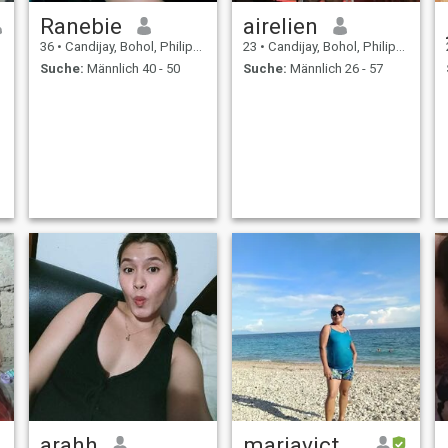
Ranebie
airelien
36
•
Candijay, Bohol, Philippinen
23
•
Candijay, Bohol, Philippinen
Suche:
Männlich 40 - 50
Suche:
Männlich 26 - 57
arahh
mariavictoria