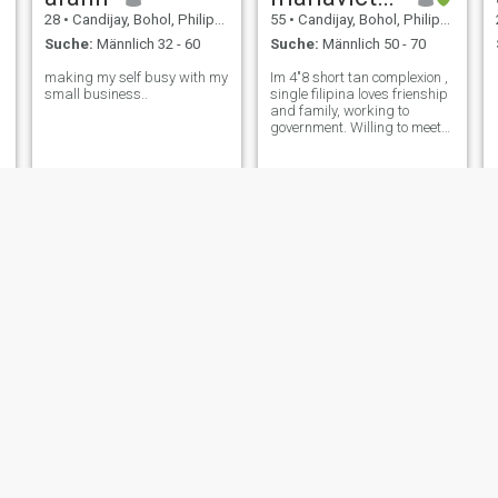
28
•
Candijay, Bohol, Philippinen
55
•
Candijay, Bohol, Philippinen
Suche:
Männlich 32 - 60
Suche:
Männlich 50 - 70
making my self busy with my
Im 4"8 short tan complexion ,
small business..
single filipina loves frienship
and family, working to
government. Willing to meet
in order to know better.
Marie
Lorna
26
•
Candijay, Bohol, Philippinen
44
•
Candijay, Bohol, Philippinen