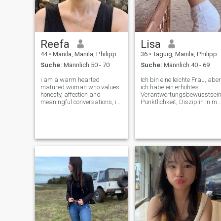
Reefa
Lisa
44
•
Manila, Manila, Philippinen
36
•
Taguig, Manila, Philippinen
Suche:
Männlich 50 - 70
Suche:
Männlich 40 - 69
i am a warm hearted
Ich bin eine leichte Frau, aber
matured woman who values
ich habe ein erhöhtes
honesty, affection and
Verantwortungsbewusstsein
meaningful conversations, i
Pünktlichkeit, Disziplin in mir
enjoy simple pleasures, good
konkurrieren mit einem
laughter and building
angenehmen Charakter und
something real with the right
einem neugierigen Geist. Da
man . i am easy going ,
Leben hat seine Spuren in
romantic and intentional
mir hinterlassen in Form von
about love , i value mat
Erfahrung und Respekt für
Menschen, in der Vermittlun
von Werten und Zielen, die ic
bereit bin zu erreichen