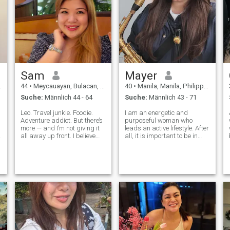
Sam
Mayer
44
•
Meycauayan, Bulacan, Philippinen
40
•
Manila, Manila, Philippinen
Suche:
Männlich 44 - 64
Suche:
Männlich 43 - 71
Leo. Travel junkie. Foodie.
I am an energetic and
Adventure addict. But there’s
purposeful woman who
more — and I’m not giving it
leads an active lifestyle. After
all away up front. I believe
all, it is important to be in
chemistry should spark like
harmony with both the soul
jet engines, dates should
and the body. In my free time,
taste like five-star meals
I enjoy going to the gym. This
(even if it’s just tacos), and
not only helps me keep fit, but
life’s too short for b
also gives me an emotio