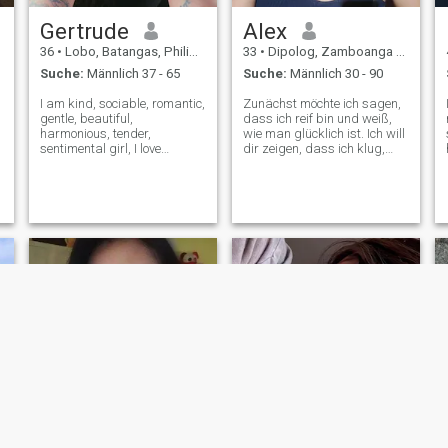
Gertrude
Alex
36
•
Lobo, Batangas, Philippinen
33
•
Dipolog, Zamboanga del Norte, Philippinen
Suche:
Männlich 37 - 65
Suche:
Männlich 30 - 90
I am kind, sociable, romantic,
Zunächst möchte ich sagen,
gentle, beautiful,
dass ich reif bin und weiß,
harmonious, tender,
wie man glücklich ist. Ich will
sentimental girl, I love
dir zeigen, dass ich klug,
children, I like an order in
unabhängig, liebevoll,
everything. I see myself a
freundlich, ehrlich und
caring mother, a loving wife,
zugleich entspannt bin. Ich
a neat housewife, a
weiß genau, was ich will und
passionate lover, the best
wie ich den Rest meines
friend, the best comfo
Lebens verbringen will. Ich
träume davon, eine
glückliche Familie zu
schaffen. Ich bin mir sicher,
dass ich eine gute Ehefrau,
eine großartige Freundin und
eine liebevolle und
leidenschaftliche Partnerin
für meinen zukünftigen Ich
habe meinem Mann viel zu
geben! Mein Traum ist es,
einen echten Mann zu treffen,
mit einem großen und
liebevollen Herzen. Ich hoffe,