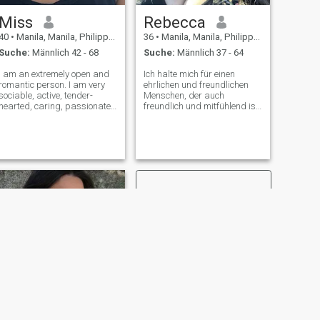
Liebe und Pflege. Ehrlich zu
Miss
Rebecca
sein, ist immer meine oberste
Stufe.
40
•
Manila, Manila, Philippinen
36
•
Manila, Manila, Philippinen
Suche:
Männlich 42 - 68
Suche:
Männlich 37 - 64
I am an extremely open and
Ich halte mich für einen
romantic person. I am very
ehrlichen und freundlichen
sociable, active, tender-
Menschen, der auch
hearted, caring, passionate.
freundlich und mitfühlend ist.
I live guided with my own
Ich habe eine sehr zärtliche
principles and I am open to
Natur. Ich akzeptiere
new experiences and new
Menschen so, wie sie sind,
feelings. I am able to love
ohne zu versuchen, sie zu
unconditionally, passionately
verändern. Ich bin eine sehr
and fa
romantische Dame, die
ruhige Momente mit einem
geliebten Menschen schätzt.
Ich bin offen und
kommunikativ und glaube,
daß Aufrichtigkeit in
Freundschaften und
Beziehungen lebenswichtig
ist.
WEITER