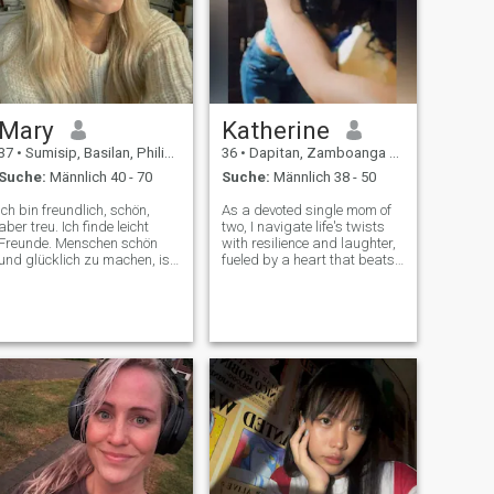
Mary
Katherine
37
•
Sumisip, Basilan, Philippinen
36
•
Dapitan, Zamboanga del Norte, Philippinen
Suche:
Männlich 40 - 70
Suche:
Männlich 38 - 50
Ich bin freundlich, schön,
As a devoted single mom of
aber treu. Ich finde leicht
two, I navigate life's twists
Freunde. Menschen schön
with resilience and laughter,
und glücklich zu machen, ist
fueled by a heart that beats
das, was ich mit großem
for adventure, connection,
Vergnügen tue. Ich glaube,
and the magic of
dass das Leben ein
spontaneous moments –
Geschenk ist. Wir sollten
whether that's chasing
starke Werte im Leben
sunsets, sharing a quiet
haben und eine starke
night in, whispering
Familie gründen wollen! Ich
bin mir sicher, dass die
Menschen jeden einzelnen
Moment schätzen sollten! Ich
will eine gute Familie haben.
Ich will als Frau glücklich
sein, und ich will, dass mein
Mann jeden Tag glücklich ist!