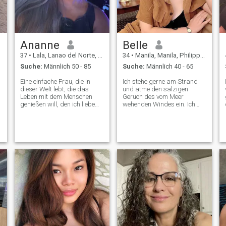
Ananne
Belle
37
•
Lala, Lanao del Norte, Philippinen
34
•
Manila, Manila, Philippinen
Suche:
Männlich 50 - 85
Suche:
Männlich 40 - 65
Eine einfache Frau, die in
Ich stehe gerne am Strand
dieser Welt lebt, die das
und atme den salzigen
.
Leben mit dem Menschen
Geruch des vom Meer
genießen will, den ich liebe
wehenden Windes ein. Ich
und den ich hier suche. Ich
liebe es, den
liebe es zu kochen, ich liebe
Sonnenuntergang zu
s
es, eine romantische Zeit mit
beobachten, wenn eine
dem Mann zu verbringen,
riesige brennende Kugel in
den ich für den Rest meines
den Wellen schmilzt und nur
Lebens respektiere und liebe.
eine kaum wahrnehmbare
g
Ich wünschte, ich könnte
Flamme Ich bin sehr
h
jemanden treffen, der etwas
zuversichtlich. - Ja. Ich liebe
Besonderes in meinem
das Leben, und das Leben
Herzen hat.
liebt mich. Ich bin ein
Lichtstrahl in einem dunklen
Raum. Ich glaube, dass
positives Denken mich zu
meinem Ziel führen wird.
Mein Ziel ist wahre Liebe und
eine glückliche Familie. Ich