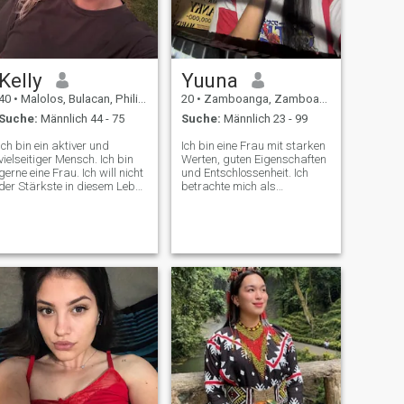
Kelly
Yuuna
40
•
Malolos, Bulacan, Philippinen
20
•
Zamboanga, Zamboanga City, Philippinen
Suche:
Männlich 44 - 75
Suche:
Männlich 23 - 99
Ich bin ein aktiver und
Ich bin eine Frau mit starken
vielseitiger Mensch. Ich bin
Werten, guten Eigenschaften
gerne eine Frau. Ich will nicht
und Entschlossenheit. Ich
der Stärkste in diesem Leben
betrachte mich als
werden oder jemandem
fürsorglich, respektvoll und
etwas beweisen. Ich bin sehr
verantwortungsvoll und
mutig, aber gleichzeitig
bemühe mich immer, in
schüchtern und leicht zu
allem, was ich tue, das Beste
überreden. Ich liebe es zu
herauszuholen. Ich bin auch
arbeiten und die Ergebnisse
fleißig und engagiert,
meiner Arbeit zu sehen.
besonders als arbeitender
Student, der sein Studium
und seinen Lebensunterhalt
im Gleichgewicht hält. Diese
Reise hat mich Geduld,
Disziplin und Ausdauer
gelehrt. Trotz der
Herausforderungen
konzentriere ich mich auf
meine Ziele, weil ich glaube,