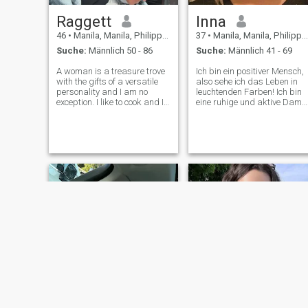
Raggett
Inna
46
•
Manila, Manila, Philippinen
37
•
Manila, Manila, Philippinen
Suche:
Männlich 50 - 86
Suche:
Männlich 41 - 69
A woman is a treasure trove
Ich bin ein positiver Mensch,
with the gifts of a versatile
also sehe ich das Leben in
personality and I am no
leuchtenden Farben! Ich bin
exception. I like to cook and I
eine ruhige und aktive Dame.
like not to cook, trying
Ich sitze nicht gerne zu
delicious restaurant-level
Hause und mache nichts.
dishes and ordinary street
Deshalb versuche ich immer,
food. I do sports , but how
mich selbst zu üben, meine
nice it is to lie in bed with
Fähigkeiten in allem zu
entwickeln. Gesellig, ich liebe
Menschen, Natur, schönes
und leckeres Essen, ich
schaffe gerne Komfort um
mich herum, ich weiß, wie
man Ich träume davon, die
ganze Welt in der
Gesellschaft meines Mannes
zu sehen. Ich liebe Tiere,
freundlich, sanft, aufrichtig.