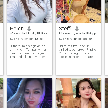
Helen
Steffi
40
•
Manila, Manila, Philippinen
33
•
Makati, Manila, Philippinen
Suche:
Männlich 40 - 83
Suche:
Männlich 58 - 86
Hi there I'm a single Asian
Hello! I’m Steffi, and I’m
d
girl living in Tampa, with a
thrilled to be here on Filipino
beautiful mixed heritage of
Cupid, hoping to find a
Thai and Filipino. I've spent
special someone to share
most of my life here in
life’s journey with. I’m down to
Tampa, but currently, I'm in
earth person who love.I value
,
the Philippines because I
honesty, kindness, family . I
absolutely hate the cold
am looking for a meaningful
winter! I prefer warm
connection, a partner
weather a