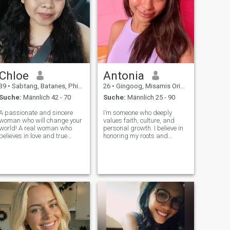
Chloe
Antonia
39
•
Sabtang, Batanes, Philippinen
26
•
Gingoog, Misamis Oriental, Philippinen
Suche:
Männlich 42 - 70
Suche:
Männlich 25 - 90
A passionate and sincere
I’m someone who deeply
woman who will change your
values faith, culture, and
world! A real woman who
personal growth. I believe in
believes in love and true
honoring my roots and
feelings. Romantic and loving
staying true to who I am,
and at the same time funny
while continuously becoming
and adventurous, that’s how
the woman God is calling me
I describe my character.I am
to be. I choose to carry myself
on this site because I
with intention, preserving my
strongly be
hear