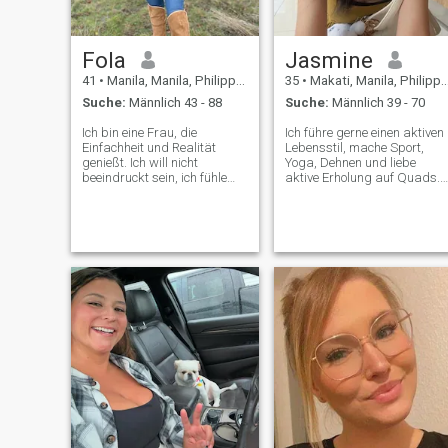
Fola
Jasmine
41
•
Manila, Manila, Philippinen
35
•
Makati, Manila, Philippinen
Suche:
Männlich 43 - 88
Suche:
Männlich 39 - 70
Ich bin eine Frau, die
Ich führe gerne einen aktiven
Einfachheit und Realität
Lebensstil, mache Sport,
genießt. Ich will nicht
Yoga, Dehnen und liebe
beeindruckt sein, ich fühle
aktive Erholung auf Quads.
mich von Authentizität
Ich bin immer offen und
hingezogen. Ich liebe die
ehrlich und schätze
Natur, ehrliche Gespräche
Aufrichtigkeit in
und das Leben im Moment.
Beziehungen. Ich liebe es zu
Ich bin an einer Phase, wo ich
kochen und meine Energie
Leute treffen, ausgehen,
und Leidenschaft für das
lachen und teilen möchte. Ich
Leben machen jeden Tag hell
bin schon eine Weile Single,
und intensiv, aber tief in mir
und ehrlich gesagt. Ich bin es
träume ich davon, jemanden
leid, allein zu sein. Ich bin
zu finden, der diese Moment
offen für neue Erfahrungen
mit mir teilt.
und jemanden, der dieselben
Wünsche hat.