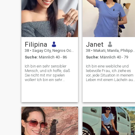
Filipina
Janet
38
•
Sagay City, Negros Occidental, Philippinen
38
•
Makati, Manila, Philippinen
Suche:
Männlich 40 - 86
Suche:
Männlich 40 - 79
Ich bin ein sehr sensibler
Ich bin eine weibliche und
Mensch, und ich hoffe, daß
liebevolle Frau, ich ziehe es
Sie nicht mit mir spielen
vor, jede Situation in meinem
wollen! Ich bin ein sehr
Leben mit einem Lächeln auf
romantischer Mensch! Ich
meinem Gesicht
gehe gern im Mondschein
anzunehmen. Natürlich bin
spazieren und träume vom
ich in manchen Situationen
Glück! Morgenspaziergang
ernst, aber ich kann mit
am Strand des Flusses,
Sicherheit sagen, dass ich
wenn die Stille... Die
von Natur aus ein Optimist
Menschen können den Schrei
bin. Ich werde immer Freude
der Möwen in der Ferne und
in mein Familienleben
die schöne Melodie der
bringen und meinen Mann
Wellen hören. Wellen so von
unterstützen, wenn er mich
ihr angezogen, sie
braucht. Ich will einen Mann
betrachtend, wirst du all
kennenlernen, den ich lieben