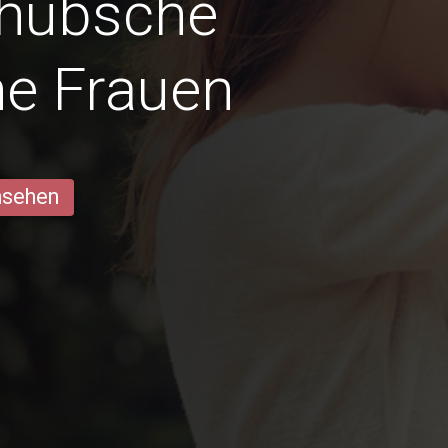
 hübsche
he Frauen
ansehen