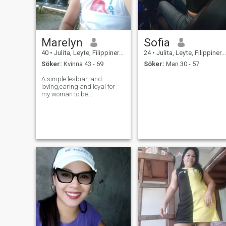
Marelyn
Sofia
40
•
Julita, Leyte, Filippinerna
24
•
Julita, Leyte, Filippinerna
Söker:
Kvinna 43 - 69
Söker:
Man 30 - 57
A simple lesbian and
loving,caring and loyal for
my woman to be...