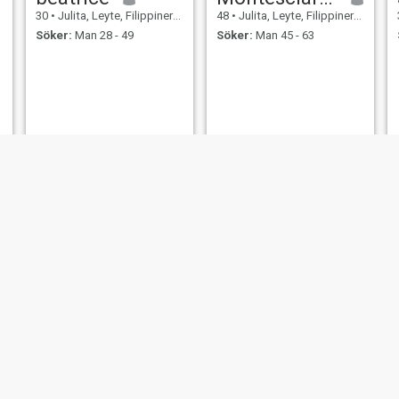
30
•
Julita, Leyte, Filippinerna
48
•
Julita, Leyte, Filippinerna
Söker:
Man 28 - 49
Söker:
Man 45 - 63
or
maria
Theresa J
Leyte, Filippinerna
27
•
Julita, Leyte, Filippinerna
26
•
Julita, Leyte, F