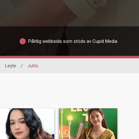
Pålitlig webbsida som stöds av Cupid Media
/
Leyte
/
Julita