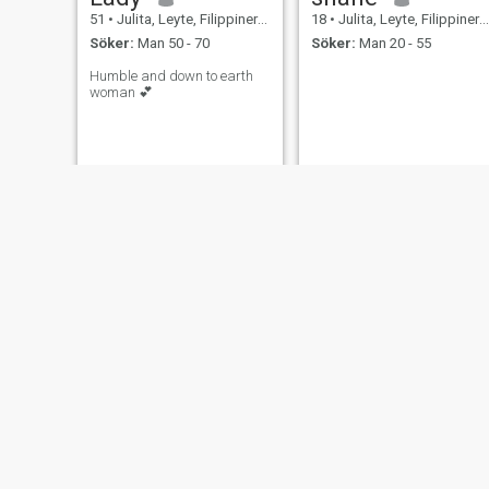
51
•
Julita, Leyte, Filippinerna
18
•
Julita, Leyte, Filippinerna
Söker:
Man 50 - 70
Söker:
Man 20 - 55
Humble and down to earth
woman 💕
Reynalyn
Maric
21
•
Julita, Leyte, Filippinerna
38
•
Julita, 