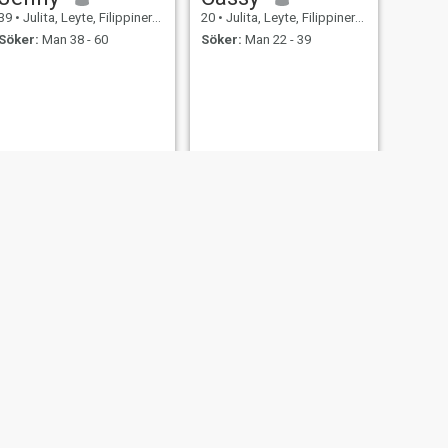
39
•
Julita, Leyte, Filippinerna
20
•
Julita, Leyte, Filippinerna
Söker:
Man 38 - 60
Söker:
Man 22 - 39
oy
Yin
ilippinerna
21
•
Julita, Leyte, Filippinerna