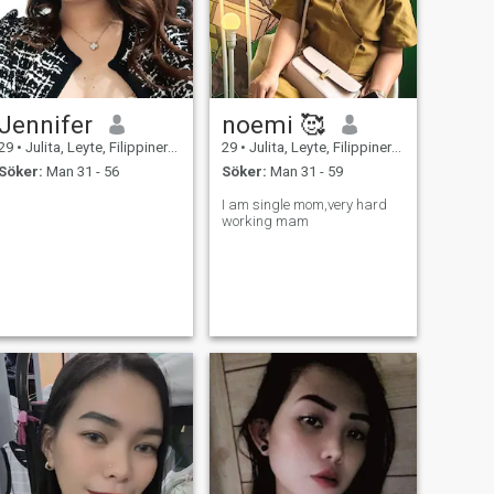
Jennifer
noemi 🥰
29
•
Julita, Leyte, Filippinerna
29
•
Julita, Leyte, Filippinerna
Söker:
Man 31 - 56
Söker:
Man 31 - 59
I am single mom,very hard
working mam