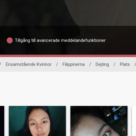
Tillgång till avancerade meddelandefunktioner
/
Ensamstående Kvinnor
/
Filippinerna
/
Dejting
/
Plats