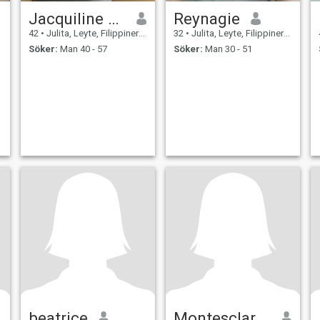
Jacquiline Berones Lanante
Reynagie
42
•
Julita, Leyte, Filippinerna
32
•
Julita, Leyte, Filippinerna
Söker:
Man 40 - 57
Söker:
Man 30 - 51
beatrice
Montesclaros