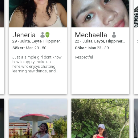
Jeneria
Mechaella
29
•
Julita, Leyte, Filippinerna
22
•
Julita, Leyte, Filippinerna
Söker:
Man 29 - 50
Söker:
Man 23 - 39
Just a simple girl dont know
Respectful
how to apply make up
hehe,who enjoys chatting,
learning new things, and
meeting interesting people. I
value honesty, respect, and a
good sense of humor. Let’s
talk and see where it goes.