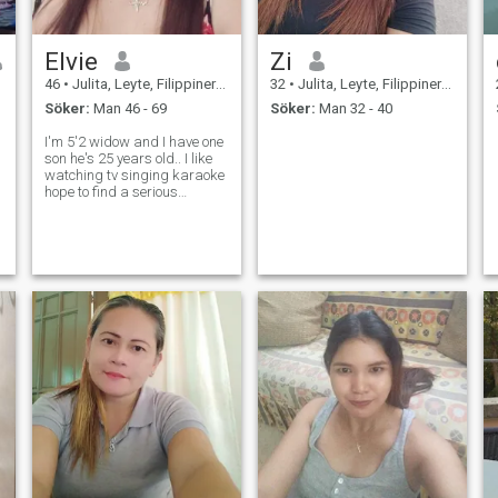
Elvie
Zi
46
•
Julita, Leyte, Filippinerna
32
•
Julita, Leyte, Filippinerna
Söker:
Man 46 - 69
Söker:
Man 32 - 40
I'm 5'2 widow and I have one
son he's 25 years old.. I like
watching tv singing karaoke
hope to find a serious
relationship here