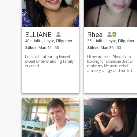
ELLIANE
Rhea
40
•
Julita, Leyte, Filippinerna
25
•
Julita, Leyte, Filippinerna
Söker:
Man 45 - 65
Söker:
Man 26 - 50
I am faithful caring honest
Hi my name is Rhea. I am
sweet understanding family
looking for someone that will
oriented
make my life more colorful. I
am very clingy and fun to be
with