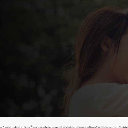
er
Användarvillkor
Återbetalningspolicy
Integritetspolicy
Cookiepolicy
Dejti