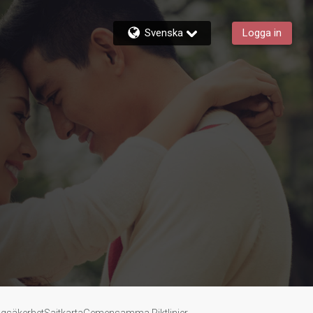
Svenska
Logga in
ngsäkerhet
Sajtkarta
Gemensamma Riktlinjer