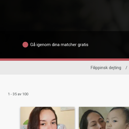
Gå igenom dina matcher gratis
Filippinsk dejting
/
1 - 35 av 100