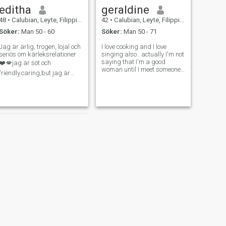
editha
geraldine
48
•
Calubian, Leyte, Filippinerna
42
•
Calubian, Leyte, Filippinerna
Söker:
Man 50 - 60
Söker:
Man 50 - 71
Jag är ärlig, trogen, lojal och
I love cooking and I love
seriös om kärleksrelationer
singing also.. actually I'm not
saying that I'm a good
❤️💋jag är söt och
woman until I meet someone
friendly.caring,but jag är
who can judge me for who I
svartsjuka 😊
am...I believe there someone
out there that God prepared
for me that's why I'm here to
looking a person who
accepts
NÄSTA
Rean Joy