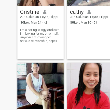
Cristine
cathy
23
•
Calubian, Leyte, Filippinerna
33
•
Calubian, Leyte, Filippinerna
Söker:
Man 24 - 42
Söker:
Man 30 - 51
I'm a caring, clingy and cute
I'm looking for my other half,
anyone? I'm looking for
serious relationship, hope i
can find the loml here✨