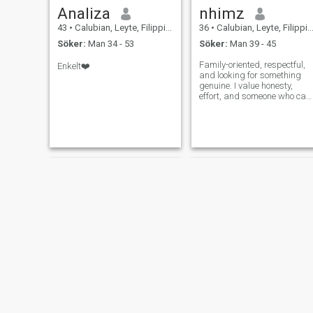
Analiza
nhimz
43
•
Calubian, Leyte, Filippinerna
36
•
Calubian, Leyte, Filippinerna
Söker:
Man 34 - 53
Söker:
Man 39 - 45
Family-oriented, respectful,
Enkelt❤️
and looking for something
genuine. I value honesty,
effort, and someone who can
be both my peace and
adventure.
Angela
Christine Joy