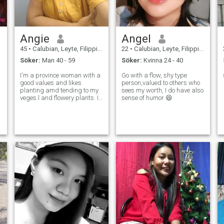
Angie
Angel
45
•
Calubian, Leyte, Filippinerna
22
•
Calubian, Leyte, Filippinerna
Söker:
Man 40 - 59
Söker:
Kvinna 24 - 40
I'm a province woman with a
Go with a flow, shy type
good values and likes
person,valued to others who
planting amd tending to my
sees my worth, I do have also
veges.l and flowery plants. I
sense of humor 😆
also like listening to music in
my spare time. I live with my
2 kids as some of ma kids
are grown ups now.