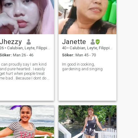
Jhezzy
Janette
26
•
Calubian, Leyte, Filippinerna
40
•
Calubian, Leyte, Filippinerna
Söker:
Man 26 - 46
Söker:
Man 45 - 70
I can proudly say I am kind
Im good in cooking,
and pure-hearted . I easily
gardening and singing
get hurt when people treat
me bad . Because I dont do to
others the things I dont want
to do unto me .