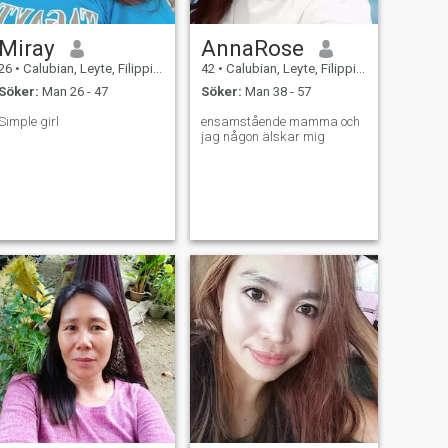
Miray
AnnaRose
26
•
Calubian, Leyte, Filippinerna
42
•
Calubian, Leyte, Filippinerna
Söker:
Man 26 - 47
Söker:
Man 38 - 57
Simple girl
ensamstående mamma och
jag någon älskar mig