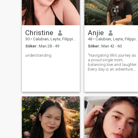
perfekta tid.
Christine
Anjie
30
•
Calubian, Leyte, Filippinerna
48
•
Calubian, Leyte, Filippinerna
Söker:
Man 28 - 49
Söker:
Man 42 - 60
understanding
"Navigating life's journey as
a proud single mom,
balancing love and laughter.
Every day is an adventure,
and my heart is full of
resilience and joy."💪❤️