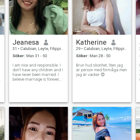
Jeanesa
Katherine
31
•
Calubian, Leyte, Filippinerna
29
•
Calubian, Leyte, Filippinerna
Söker:
Man 31 - 50
Söker:
Man 28 - 50
I am nice and responsible. I
Brun hud skönhet, liten jag
don't have any children and I
är person med förmåga men
have never been married. I
jag är vacker 😍
believe marriage is forever,
but takes work like
everything else. I am faithful
and would never cheat in a
u
relationship. I believe
communication is very
important i