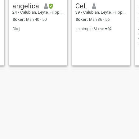
angelica
CeL
24
•
Calubian, Leyte, Filippinerna
39
•
Calubian, Leyte, Filippinerna
Söker:
Man 40 - 50
Söker:
Man 36 - 56
Okej
im simple &Love ♥️🥰
Cristine
Angel