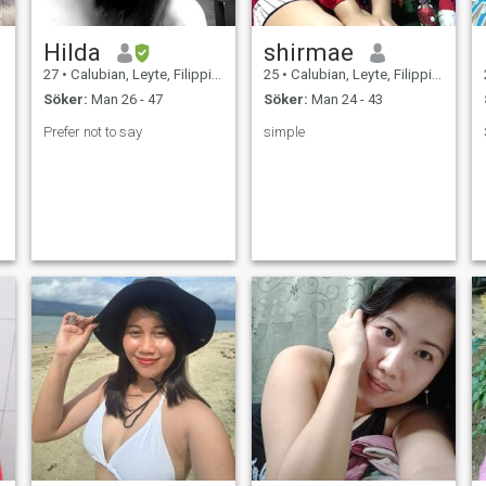
Hilda
shirmae
27
•
Calubian, Leyte, Filippinerna
25
•
Calubian, Leyte, Filippinerna
Söker:
Man 26 - 47
Söker:
Man 24 - 43
Prefer not to say
simple