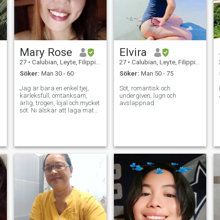
Mary Rose
Elvira
27
•
Calubian, Leyte, Filippinerna
27
•
Calubian, Leyte, Filippinerna
Söker:
Man 30 - 60
Söker:
Man 50 - 75
Jag är bara en enkel tjej,
Söt, romantisk och
kärleksfull, omtänksam,
undergiven, lugn och
ärlig, trogen, lojal och mycket
avslappnad.
söt. Ni älskar att laga mat
och baka speciellt till min
familj, släkt och vänner