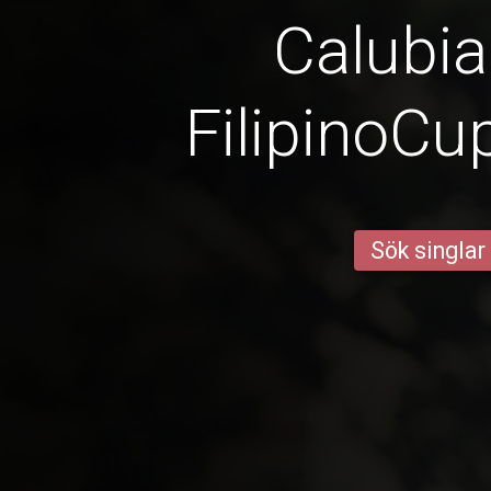
Calubia
FilipinoCu
Sök singlar