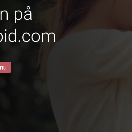
n på
pid.com
 nu