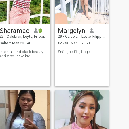
Sharamae
Margelyn
22
•
Calubian, Leyte, Filippinerna
29
•
Calubian, Leyte, Filippinerna
Söker:
Man 23 - 40
Söker:
Man 35 - 50
Im small and black beauty .
Snäll , seriös , trogen.
And also i have kid