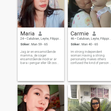
Maria
Carmie
24
•
Calubian, Leyte, Filippinerna
46
•
Calubian, Leyte, Filippinerna
Söker:
Man 59 - 65
Söker:
Man 40 - 65
Jag är en ensamstående
Im strong Independent
mamma, de säger
woman.Having a strong
ensamstående mödrar är
personality makes others
bara i pengar eller låt oss
confused the kind of person I
bara säga guldgrävare. Inte
am. But deep inside I am
alla, jag, En ensamstående
soft, kind and loving!
mamma vill bara ha en
Affectionate and family
stark och seriös relation. Jag
oriented.A kind of woman yo
gjorde kanske misstag
can Trust. A one Man
under mina senaste år men
woman. Who keeps believing
det definierar inte vem jag är
i
nu. Så mycket som jag vill ha
ett jobb eller arbete, kan jag
inte för att jag tänker på
mina barn. Jag älskar min
familj kanske i Guds