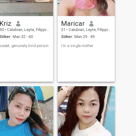
Kriz
Maricar
30
•
Calubian, Leyte, Filippinerna
31
•
Calubian, Leyte, Filippinerna
Söker:
Man 32 - 60
Söker:
Man 29 - 49
sweet, genuinely kind person
I'm a single mother