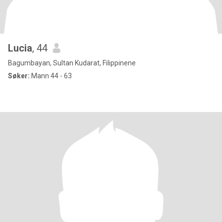
Lucia
, 44
Bagumbayan, Sultan Kudarat, Filippinene
Søker:
Mann 44 - 63