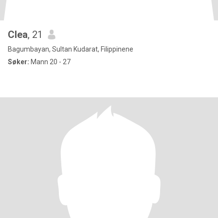
Clea
, 21
Bagumbayan, Sultan Kudarat, Filippinene
Søker:
Mann 20 - 27