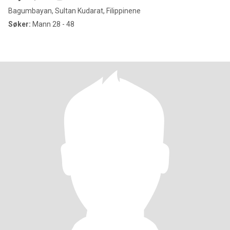
Bagumbayan, Sultan Kudarat, Filippinene
Søker:
Mann 28 - 48