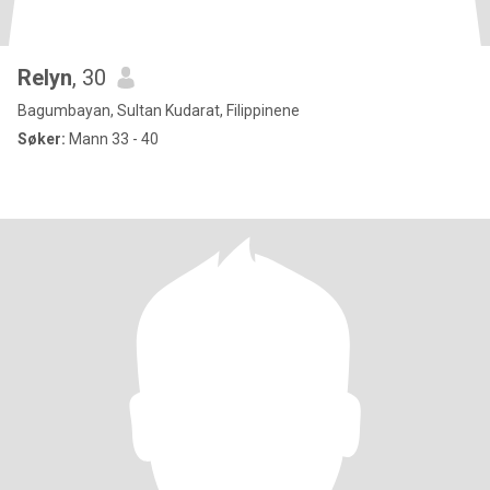
Relyn
, 30
Bagumbayan, Sultan Kudarat, Filippinene
Søker:
Mann 33 - 40