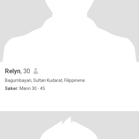
Relyn
, 30
Bagumbayan, Sultan Kudarat, Filippinene
Søker:
Mann 30 - 45