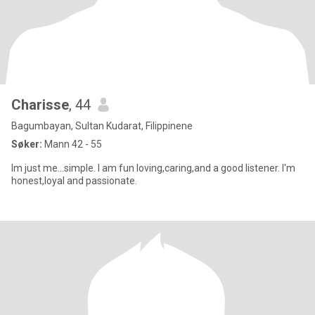
Charisse
, 44
Bagumbayan, Sultan Kudarat, Filippinene
Søker:
Mann 42 - 55
Im just me...simple. I am fun loving,caring,and a good listener. I'm
honest,loyal and passionate.