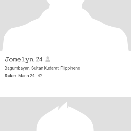
𝙹𝚘𝚖𝚎𝚕𝚢𝚗
, 24
Bagumbayan, Sultan Kudarat, Filippinene
Søker:
Mann 24 - 42