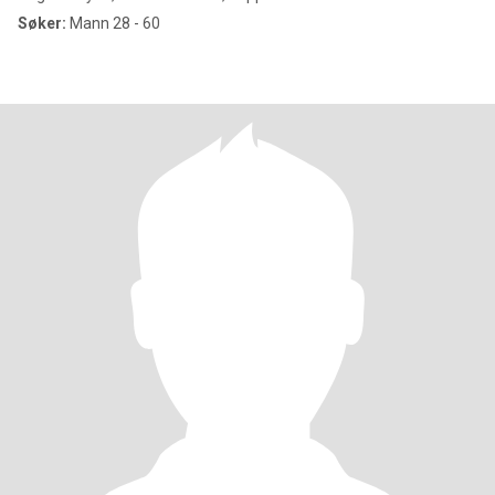
Søker:
Mann 28 - 60