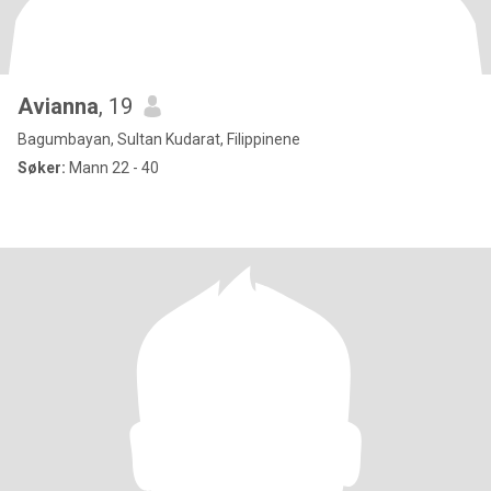
Avianna
, 19
Bagumbayan, Sultan Kudarat, Filippinene
Søker:
Mann 22 - 40