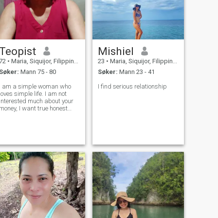
Teopist
Mishiel
72
•
Maria, Siquijor, Filippinene
23
•
Maria, Siquijor, Filippinene
Søker:
Mann 75 - 80
Søker:
Mann 23 - 41
I am a simple woman who
I find serious relationship
loves simple life. I am not
interested much about your
money, I want true honest
unconditional and
everlasting love.