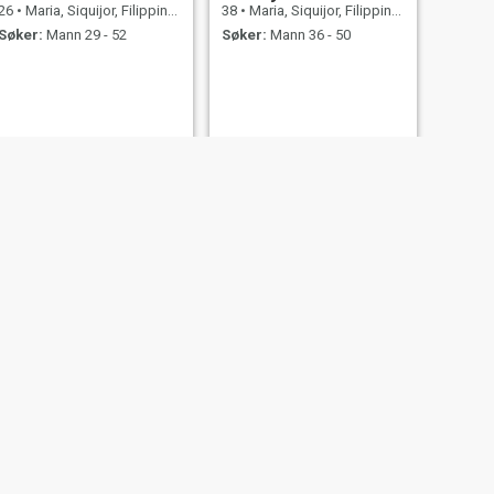
26
•
Maria, Siquijor, Filippinene
38
•
Maria, Siquijor, Filippinene
Søker:
Mann 29 - 52
Søker:
Mann 36 - 50
NESTE
kyla
20
•
Maria, Siquijor, Filippinene