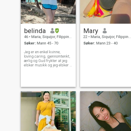
belinda
Mary
46
•
Maria, Siquijor, Filippinene
22
•
Maria, Siquijor, Filippinene
Søker:
Mann 45 - 70
Søker:
Mann 23 - 40
Jeg er en enkel kvinne,
loving.caring, gjennomtenkt,
ærlig og Gud frykter at jeg
elsker musikk og jeg elsker å
synge også Jeg er ikke her
for å spille spill, jeg er her for
å finne noen som virkelig
elsker meg Jeg er lett å gå,
har sans for humor og en
mann kvinne. på jakt etter
seriøse og langsiktige
relasjoner.