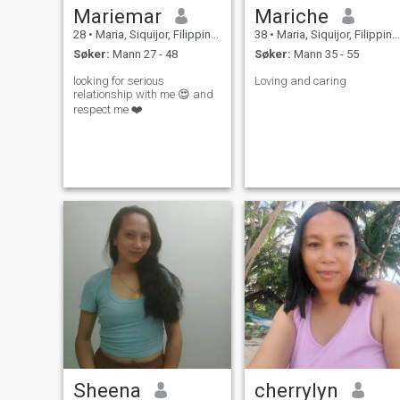
Mariemar
Mariche
28
•
Maria, Siquijor, Filippinene
38
•
Maria, Siquijor, Filippinene
Søker:
Mann 27 - 48
Søker:
Mann 35 - 55
looking for serious
Loving and caring
relationship with me 😍 and
respect me ❤️
Sheena
cherrylyn