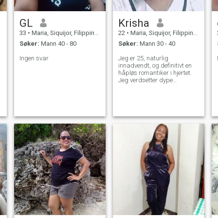
GL
Krisha
33
•
Maria, Siquijor, Filippinene
22
•
Maria, Siquijor, Filippinene
Søker:
Mann 40 - 80
Søker:
Mann 30 - 40
Ingen svar
Jeg er 25, naturlig
innadvendt, og definitivt en
håpløs romantiker i hjertet.
Jeg verdsetter dype
samtaler over småprat og
meningsfylt tilknytning over
uformell oppmerksomhet.
Jeg er den typen som husker
små detaljer, tror på innsats,
og fortsatt tror kjærlighet bør
føle seg forsettlig og ekte.
Jeg kan være stille i
begynnelsen, men når jeg er
komfortabel, er jeg
omtenksom, lojal og
følelsesmessig tilstede. Jeg
leter etter noe ekte, stabilt,
snilt og bygget på gjensidig
respekt.