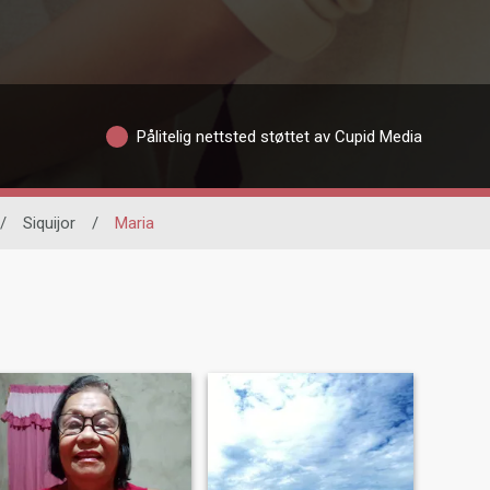
Pålitelig nettsted støttet av Cupid Media
/
Siquijor
/
Maria