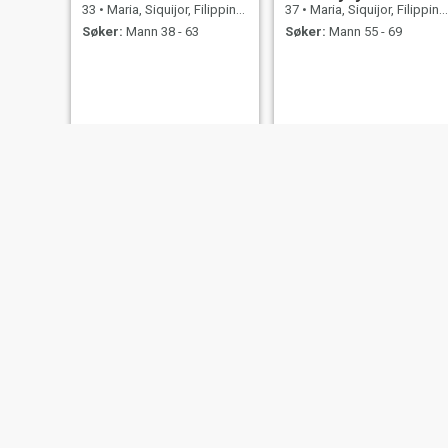
33
•
Maria, Siquijor, Filippinene
37
•
Maria, Siquijor, Filippinene
Søker:
Mann 38 - 63
Søker:
Mann 55 - 69
Lejne
Honey Mae
24
•
Maria, Siquijor, Filippinene
22
•
Maria, Siquijor, Filippinene