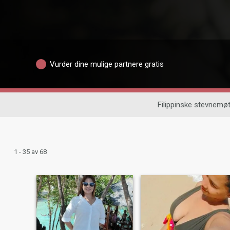
Vurder dine mulige partnere gratis
Filippinske stevnemø
1 - 35 av 68