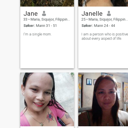
Jane
Janelle
33
•
Maria, Siquijor, Filippinene
25
•
Maria, Siquijor, Filippinene
Søker:
Mann 31 - 51
Søker:
Mann 24 - 44
I'm a single mom.
I am a person who is positive
about every aspect of life.