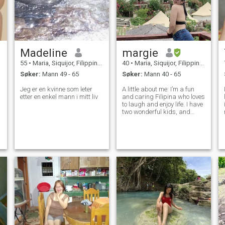
Madeline
margie
55
•
Maria, Siquijor, Filippinene
40
•
Maria, Siquijor, Filippinene
Søker:
Mann 49 - 65
Søker:
Mann 40 - 65
Jeg er en kvinne som leter
A little about me: I’m a fun
etter en enkel mann i mitt liv
and caring Filipina who loves
to laugh and enjoy life. I have
two wonderful kids, and
family means a lot to me. I
enjoy sports, traveling, and
trying new things. I’m looking
for someone kind, honest,
and respectful who va