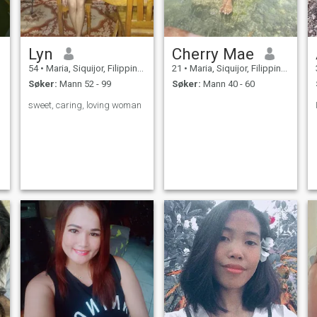
Lyn
Cherry Mae
54
•
Maria, Siquijor, Filippinene
21
•
Maria, Siquijor, Filippinene
Søker:
Mann 52 - 99
Søker:
Mann 40 - 60
sweet, caring, loving woman