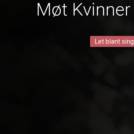
Møt Kvinner 
Let blant sing