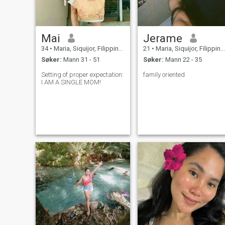
Mai
Jerame
34
•
Maria, Siquijor, Filippinene
21
•
Maria, Siquijor, Filippinene
Søker:
Mann 31 - 51
Søker:
Mann 22 - 35
Setting of proper expectation:
family oriented
I AM A SINGLE MOM!