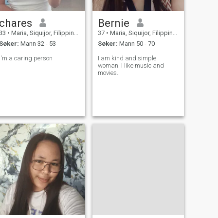
chares
Bernie
33
•
Maria, Siquijor, Filippinene
37
•
Maria, Siquijor, Filippinene
Søker:
Mann 32 - 53
Søker:
Mann 50 - 70
I'm a caring person
I am kind and simple
woman. I like music and
movies..