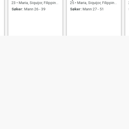
23
•
Maria, Siquijor, Filippinene
25
•
Maria, Siquijor, Filippinene
Søker:
Mann 26 - 39
Søker:
Mann 27 - 51
NY
lawrelyn
Althea
33
•
Maria, Siquijor, Filippinene
29
•
Maria, Siquijor, Filippinene