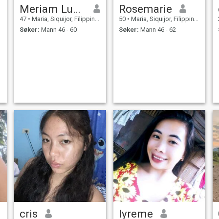
Meriam Lubguban Pabate
Rosemarie
47
•
Maria, Siquijor, Filippinene
50
•
Maria, Siquijor, Filippinene
Søker:
Mann 46 - 60
Søker:
Mann 46 - 62
cris
lyreme