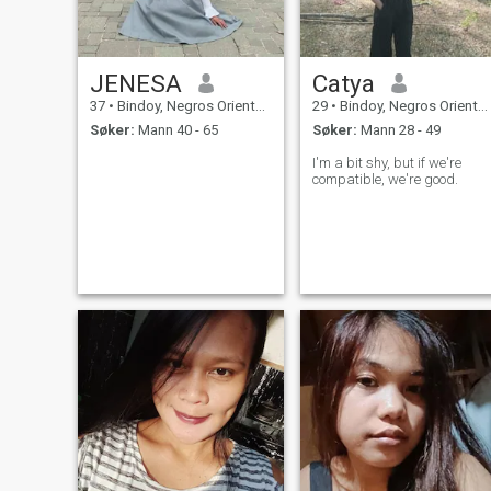
JENESA
Catya
37
•
Bindoy, Negros Oriental, Filippinene
29
•
Bindoy, Negros Oriental, Filippinene
Søker:
Mann 40 - 65
Søker:
Mann 28 - 49
I'm a bit shy, but if we're
compatible, we're good.