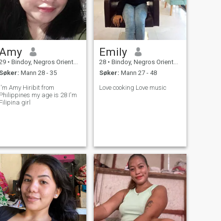
Amy
Emily
29
•
Bindoy, Negros Oriental, Filippinene
28
•
Bindoy, Negros Oriental, Filippinene
Søker:
Mann 28 - 35
Søker:
Mann 27 - 48
I'm Amy Hiribit from
Love cooking Love music
Philippines my age is 28 I'm
Filipina girl