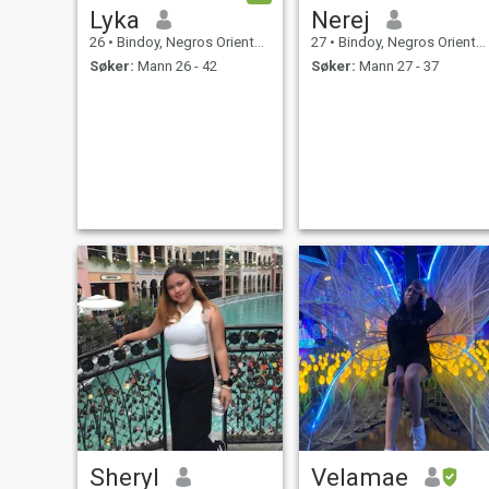
Lyka
Nerej
26
•
Bindoy, Negros Oriental, Filippinene
27
•
Bindoy, Negros Oriental, Filippinene
Søker:
Mann 26 - 42
Søker:
Mann 27 - 37
Sheryl
Velamae