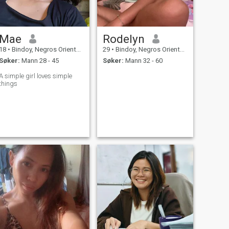
Mae
Rodelyn
18
•
Bindoy, Negros Oriental, Filippinene
29
•
Bindoy, Negros Oriental, Filippinene
Søker:
Mann 28 - 45
Søker:
Mann 32 - 60
A simple girl loves simple
things