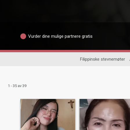
Vurder dine mulige partnere gratis
Filippinske stevnemøter
1 - 35 av 39