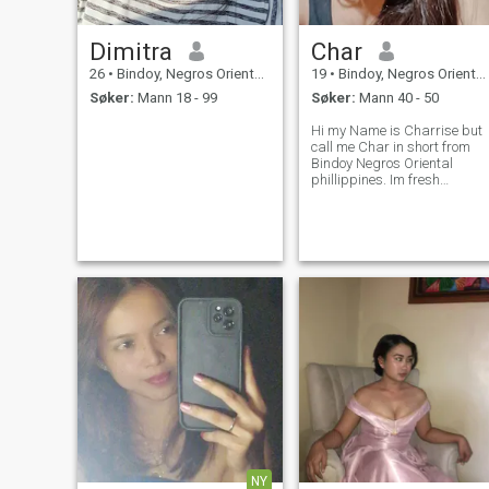
Dimitra
Char
26
•
Bindoy, Negros Oriental, Filippinene
19
•
Bindoy, Negros Oriental, Filippinene
Søker:
Mann 18 - 99
Søker:
Mann 40 - 50
Hi my Name is Charrise but
call me Char in short from
Bindoy Negros Oriental
phillippines. Im fresh
graduate of Senior High
School as of now Im working
at the restaurant. I am sweet
and family oriented person
who values honesty, respect
,and geneuine
NY