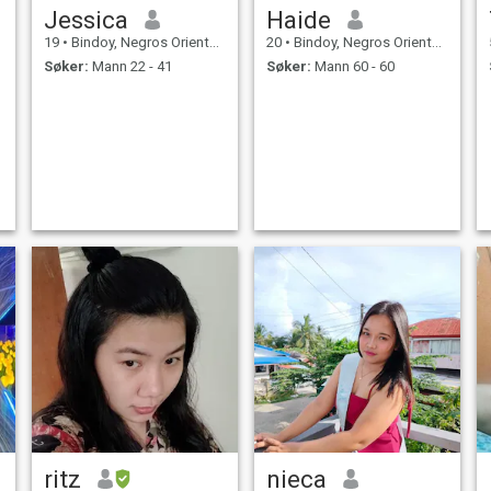
Jessica
Haide
19
•
Bindoy, Negros Oriental, Filippinene
20
•
Bindoy, Negros Oriental, Filippinene
Søker:
Mann 22 - 41
Søker:
Mann 60 - 60
ritz
nieca