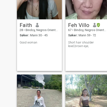
Faith
Feh Villo
28
•
Bindoy, Negros Oriental, Filippinene
67
•
Bindoy, Negros Oriental, Filippinene
Søker:
Mann 30 - 45
Søker:
Mann 59 - 72
Good woman
Short hair shoulder
level,brown eye,