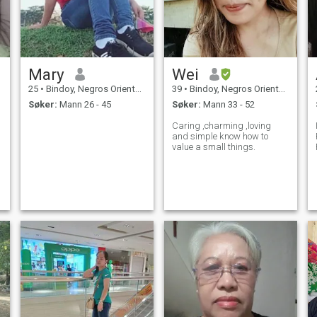
Mary
Wei
25
•
Bindoy, Negros Oriental, Filippinene
39
•
Bindoy, Negros Oriental, Filippinene
Søker:
Mann 26 - 45
Søker:
Mann 33 - 52
Caring ,charming ,loving
and simple know how to
value a small things.