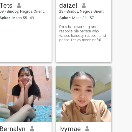
Tets
daizel
59
•
Bindoy, Negros Oriental, Filippinene
28
•
Bindoy, Negros Oriental, Filippinene
Søker:
Mann 55 - 69
Søker:
Mann 31 - 57
I’m a hardworking and
responsible person who
values honesty, respect, and
peace. I enjoy meaningful
conversations and spending
time with people who bring
positive energy.
Bernalyn
Ivymae