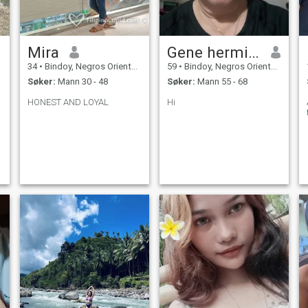
Mira
Gene hermisA
34
•
Bindoy, Negros Oriental, Filippinene
59
•
Bindoy, Negros Oriental, Filippinene
Søker:
Mann 30 - 48
Søker:
Mann 55 - 68
HONEST AND LOYAL
Hi