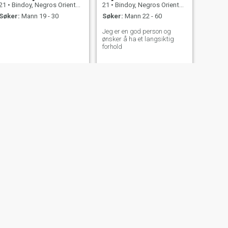
21
•
Bindoy, Negros Oriental, Filippinene
21
•
Bindoy, Negros Oriental, Filippinene
Søker:
Mann 19 - 30
Søker:
Mann 22 - 60
Jeg er en god person og
ønsker å ha et langsiktig
forhold
NESTE
charrise
20
•
Bindoy, Negros Oriental, Filippinene