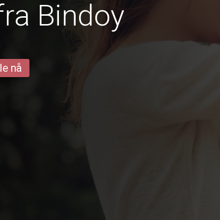
fra Bindoy
le nå