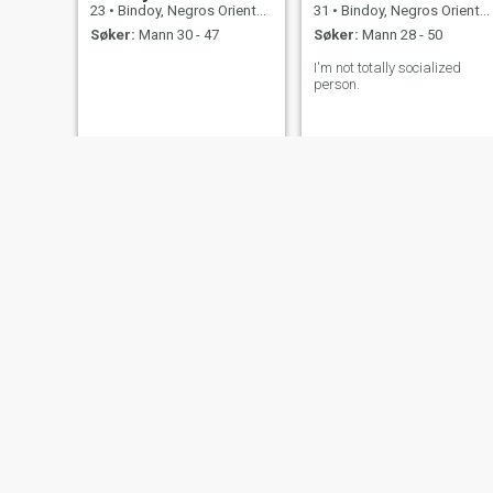
23
•
Bindoy, Negros Oriental, Filippinene
31
•
Bindoy, Negros Oriental, Filippinene
Søker:
Mann 30 - 47
Søker:
Mann 28 - 50
I'm not totally socialized
person.
Analyn
ezai
22
•
Bindoy, Negros Oriental, Filippinene
35
•
Bindoy, Negros Oriental, Filippinene