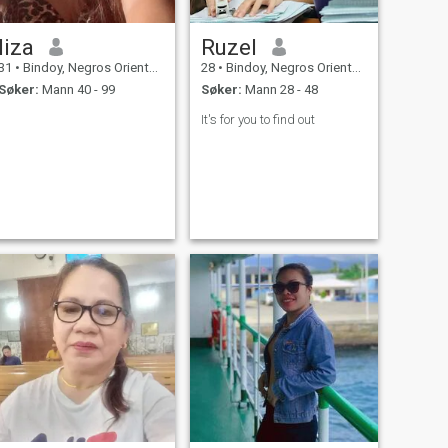
liza
Ruzel
31
•
Bindoy, Negros Oriental, Filippinene
28
•
Bindoy, Negros Oriental, Filippinene
Søker:
Mann 40 - 99
Søker:
Mann 28 - 48
It's for you to find out