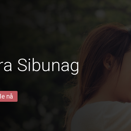
ra Sibunag
le nå