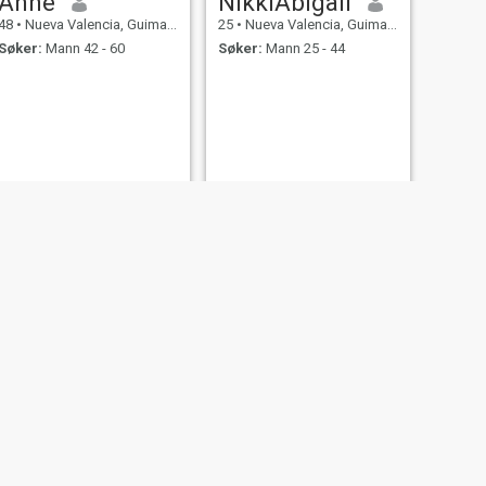
Anne
NikkiAbigail
48
•
Nueva Valencia, Guimaras, Filippinene
25
•
Nueva Valencia, Guimaras, Filippinene
Søker:
Mann 42 - 60
Søker:
Mann 25 - 44
NESTE
Jurg
20
•
Nueva Valencia, Guimaras, Filippinene