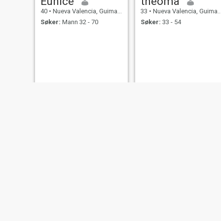
Eunice
theoma
40
•
Nueva Valencia, Guimaras, Filippinene
33
•
Nueva Valencia, Guimaras, Filippinene
Søker:
Mann 32 - 70
Søker:
33 - 54
aitena
Jarah
22
•
Nueva Valencia, Guimaras, Filippinene
35
•
Nueva Valencia, Guimaras, Filippinene