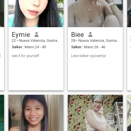
Eymie
Biee
22
•
Nueva Valencia, Guimaras, Filippinene
28
•
Nueva Valencia, Guimaras, Filippinene
Søker:
Mann 24 - 40
Søker:
Mann 26 - 46
l
see it for yourself
Lese bøker og eventyr