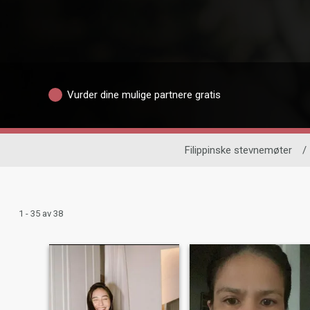
Vurder dine mulige partnere gratis
Filippinske stevnemøter
/
1 - 35 av 38