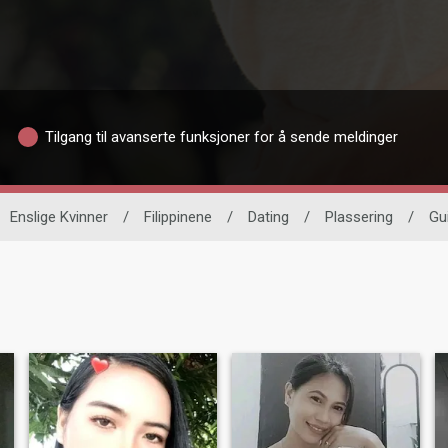
Tilgang til avanserte funksjoner for å sende meldinger
Enslige Kvinner
/
Filippinene
/
Dating
/
Plassering
/
Gu