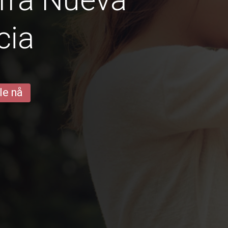
cia
le nå