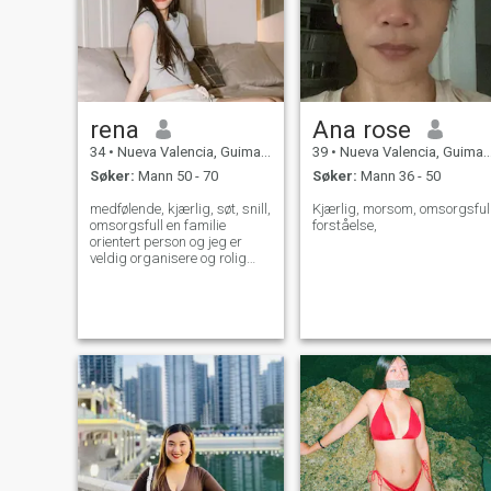
rena
Ana rose
34
•
Nueva Valencia, Guimaras, Filippinene
39
•
Nueva Valencia, Guimaras, Filippinene
Søker:
Mann 50 - 70
Søker:
Mann 36 - 50
medfølende, kjærlig, søt, snill,
Kjærlig, morsom, omsorgsful
omsorgsfull en familie
forståelse,
orientert person og jeg er
veldig organisere og rolig
mest av alt jeg har tro