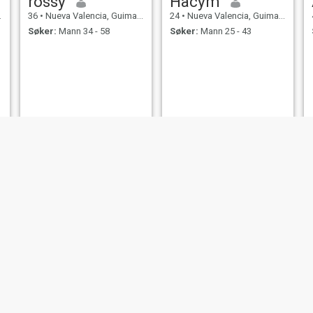
rossy
Hacym
36
•
Nueva Valencia, Guimaras, Filippinene
24
•
Nueva Valencia, Guimaras, Filippinene
Søker:
Mann 34 - 58
Søker:
Mann 25 - 43
glydel
Athea Zeneca
30
•
Nueva Valencia, Guimaras, Filippinene
20
•
Nueva Valencia, Guimaras, Filippinene