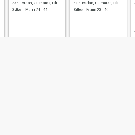
23
•
Jordan, Guimaras, Filippinene
21
•
Jordan, Guimaras, Filippinene
Søker:
Mann 24 - 44
Søker:
Mann 23 - 40
Janice
chloe
25
•
Jordan, Guimaras, Filippinene
26
•
Jordan, Guimaras, Filippinene