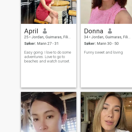
April
Donna
25
•
Jordan, Guimaras, Filippinene
34
•
Jordan, Guimaras, Filippinene
Søker:
Mann 27 - 31
Søker:
Mann 30 - 50
Easy going. I love to do some
Funny sweet and loving
adventures. Love to go to
beaches and watch sunset.