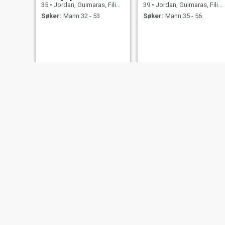
35
•
Jordan, Guimaras, Filippinene
39
•
Jordan, Guimaras, Filippinene
Søker:
Mann 32 - 53
Søker:
Mann 35 - 56
Angel
Lorlie
39
•
Jordan, Guimaras, Filippinene
46
•
Jordan, Guimaras, Filippinene