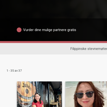
Vurder dine mulige partnere gratis
Filippinske stevnemøte
1 - 35 av 37