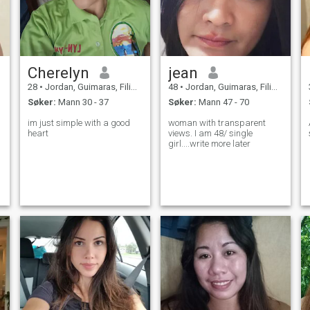
Cherelyn
jean
28
•
Jordan, Guimaras, Filippinene
48
•
Jordan, Guimaras, Filippinene
Søker:
Mann 30 - 37
Søker:
Mann 47 - 70
im just simple with a good
woman with transparent
A
heart
views. I am 48/ single
girl....write more later