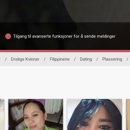
Tilgang til avanserte funksjoner for å sende meldinger
r
/
Enslige Kvinner
/
Filippinene
/
Dating
/
Plassering
/