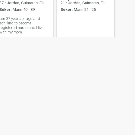
37
•
Jordan, Guimaras, Filippinene
21
•
Jordan, Guimaras, Filippinene
Søker:
Mann 40 - 89
Søker:
Mann 21 - 25
am 37 years of age and
schilling to become
registered nurse and I live
with my mom
NESTE
Ana Mae
22
•
Jordan, Guimaras, Filippinene