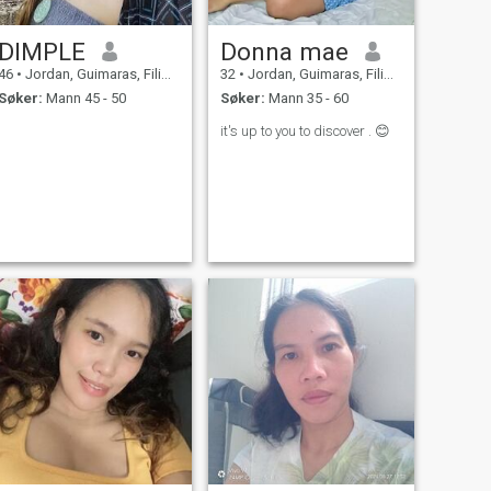
DIMPLE
Donna mae
46
•
Jordan, Guimaras, Filippinene
32
•
Jordan, Guimaras, Filippinene
Søker:
Mann 45 - 50
Søker:
Mann 35 - 60
it's up to you to discover . 😊