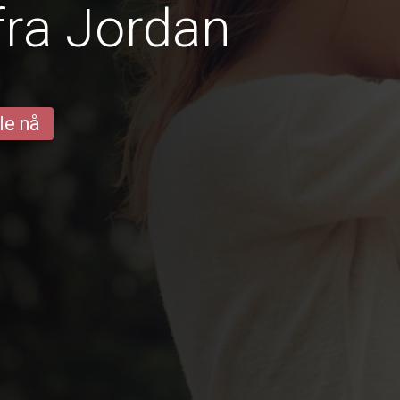
fra Jordan
le nå