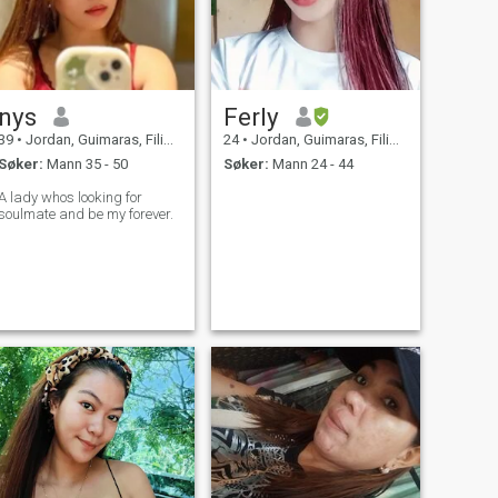
nys
Ferly
39
•
Jordan, Guimaras, Filippinene
24
•
Jordan, Guimaras, Filippinene
Søker:
Mann 35 - 50
Søker:
Mann 24 - 44
 lady whos looking for
soulmate and be my forever.