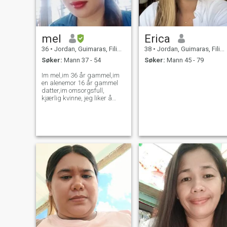
mel
Erica
36
•
Jordan, Guimaras, Filippinene
38
•
Jordan, Guimaras, Filippinene
Søker:
Mann 37 - 54
Søker:
Mann 45 - 79
Im mel,im 36 år gammel,im
en alenemor 16 år gammel
datter,im omsorgsfull,
kjærlig kvinne, jeg liker å
synge karaoke og gå på
stranden