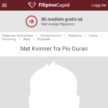
Logg inn
Bli medlem gratis nå
Møt enslige filippinere
Filippinske stevnemøter
>
Enslige Kvinner
>
Filippinene
>
Dating
>
Plassering
>
Albay
>
Pio Duran
Møt Kvinner fra Pio Duran