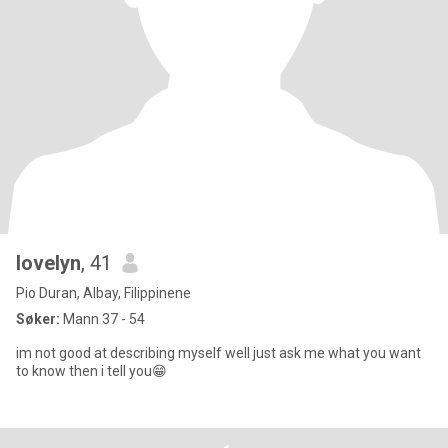
lovelyn
, 41
Pio Duran, Albay, Filippinene
Søker:
Mann 37 - 54
im not good at describing myself well just ask me what you want
to know then i tell you😁