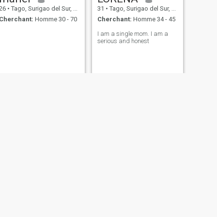
26
•
Tago, Surigao del Sur, Philippines
31
•
Tago, Surigao del Sur, Philippines
Cherchant:
Homme 30 - 70
Cherchant:
Homme 34 - 45
I am a single mom. I am a
serious and honest
SUIVANT
rechiel
28
•
Tago, Surigao del Sur, Philippines