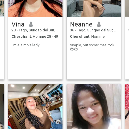
Vina
Neanne
28
•
Tago, Surigao del Sur, Philippines
36
•
Tago, Surigao del Sur, Philippines
Cherchant:
Homme 28 - 49
Cherchant:
Homme
I'm a simple lady
simple,,but sometimes rock
😊😉