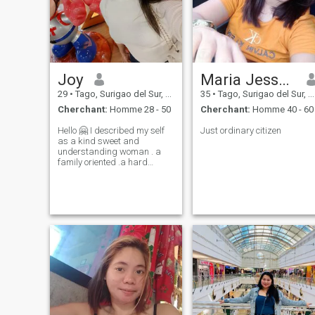
Joy
Maria Jessa Susana ll
29
•
Tago, Surigao del Sur, Philippines
35
•
Tago, Surigao del Sur, Philippines
Cherchant:
Homme 28 - 50
Cherchant:
Homme 40 - 60
Hello 🤗 I described my self
Just ordinary citizen
as a kind sweet and
understanding woman . a
family oriented .a hard
working mom .and family
comes first is my priority in
life. co'z they are my world
and everything .. I always
give time to my family if I
don't have wo