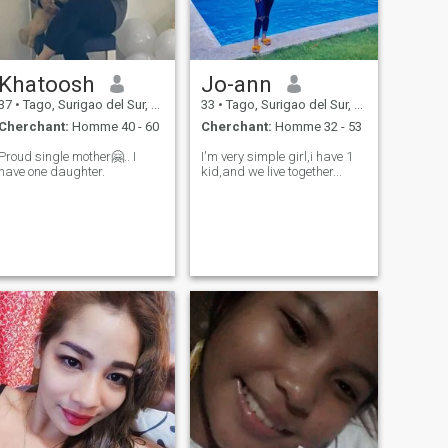
Khatoosh
Jo-ann
37
•
Tago, Surigao del Sur, Philippines
33
•
Tago, Surigao del Sur, Philippines
Cherchant:
Homme 40 - 60
Cherchant:
Homme 32 - 53
Proud single mother🤗.. I
I'm very simple girl,i have 1
have one daughter.
kid,and we live together...