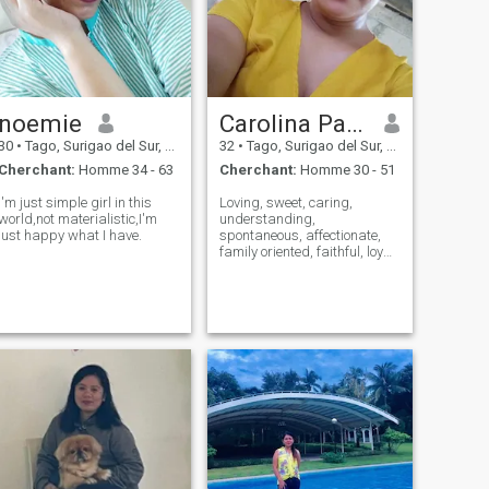
noemie
Carolina Patac
30
•
Tago, Surigao del Sur, Philippines
32
•
Tago, Surigao del Sur, Philippines
Cherchant:
Homme 34 - 63
Cherchant:
Homme 30 - 51
I'm just simple girl in this
Loving, sweet, caring,
world,not materialistic,I'm
understanding,
just happy what I have.
spontaneous, affectionate,
family oriented, faithful, loyal
and respectful to someone I
do love..now I'm single mom
of two daughter,.