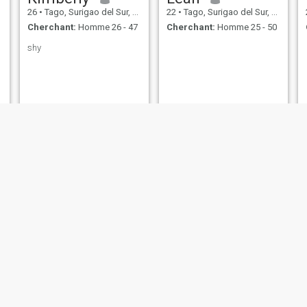
26
•
Tago, Surigao del Sur, Philippines
22
•
Tago, Surigao del Sur, Philippines
Cherchant:
Homme 26 - 47
Cherchant:
Homme 25 - 50
shy
Michelle
Roxanne Curada
33
•
Tago, Surigao del Sur, Philippines
32
•
Tago, Surigao del Sur, Philippines