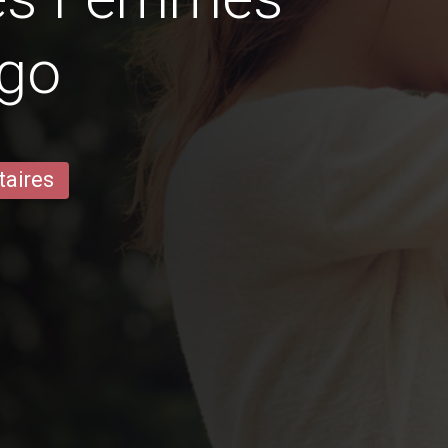
ago
taires