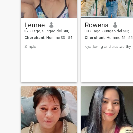
Ijemae
Rowena
37
•
Tago, Surigao del Sur, Philippines
38
•
Tago, Surigao del Sur, Philippines
Cherchant:
Homme 33 - 54
Cherchant:
Homme 45 - 55
Simple
loyal,loving and trustworthy