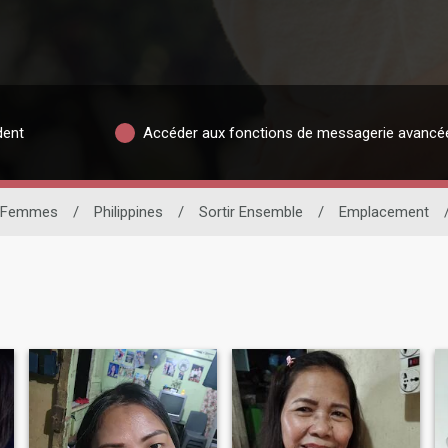
dent
Accéder aux fonctions de messagerie avancé
Femmes
/
Philippines
/
Sortir Ensemble
/
Emplacement