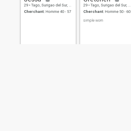
29
•
Tago, Surigao del Sur, Philippines
29
•
Tago, Surigao del Sur, Philippines
Cherchant:
Homme 40 - 57
Cherchant:
Homme 50 - 60
simple wom
Chilyn Quicay
Yana
38
•
Tago, Surigao del Sur, Philippines
27
•
Tago, Surigao del Sur, Philippines