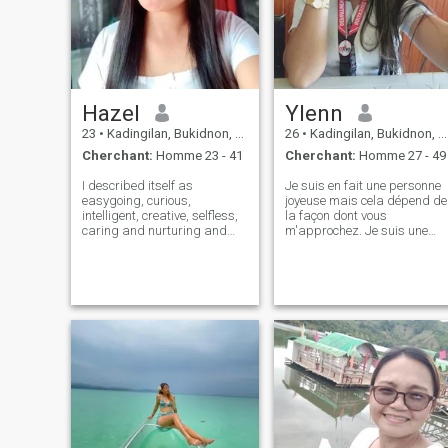
Hazel
Ylenn
23
•
Kadingilan, Bukidnon, Philippines
26
•
Kadingilan, Bukidnon, Philippines
Cherchant:
Homme 23 - 41
Cherchant:
Homme 27 - 49
I described itself as
Je suis en fait une personne
easygoing, curious,
joyeuse mais cela dépend de
intelligent, creative, selfless,
la façon dont vous
caring and nurturing and
m'approchez. Je suis une
understanding, a high level
femme simple, je ne suis pas
of support and love, fair and
sexy comme les autres
honest, rapid and complex
femmes. Si vous préférez un
thinker, enthusiasm, overly
femme mince, alors ne vous
sensitive but highly intuitive,
embêtez pas à m'envoyer un
forget
message. La beauté est
subjective, si vous pensez
que je ne suis pas jolie, s'il
vous plaît gardez-le dans
votre esprit parce que je n'ai
pas besoin de votre opinion