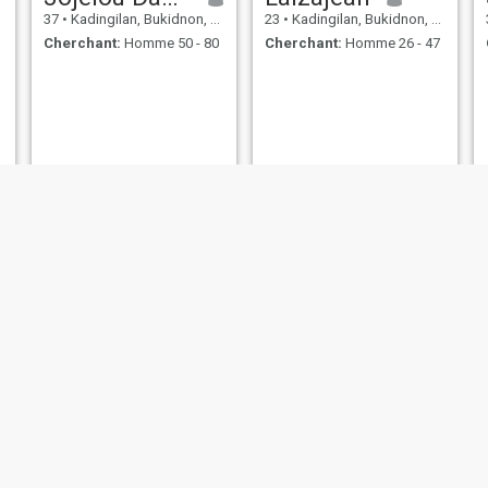
37
•
Kadingilan, Bukidnon, Philippines
23
•
Kadingilan, Bukidnon, Philippines
Cherchant:
Homme 50 - 80
Cherchant:
Homme 26 - 47
jess
Marie
21
•
Kadingilan, Bukidnon, Philippines
20
•
Kadingilan, Bukidnon, Philippines