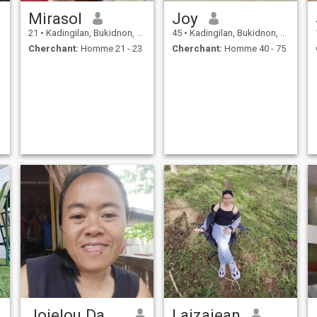
Mirasol
Joy
21
•
Kadingilan, Bukidnon, Philippines
45
•
Kadingilan, Bukidnon, Philippines
Cherchant:
Homme 21 - 23
Cherchant:
Homme 40 - 75
Jojelou Daguplo
Laizajean