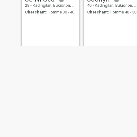
28
•
Kadingilan, Bukidnon, Philippines
40
•
Kadingilan, Bukidnon, Philippines
Cherchant:
Homme 30 - 40
Cherchant:
Homme 40 - 50
Byang
micah
25
•
Kadingilan, Bukidnon, Philippines
23
•
Kadingilan, Bukidnon, Philippines