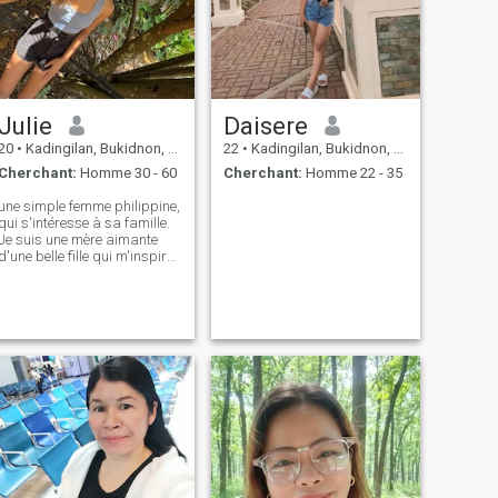
Julie
Daisere
20
•
Kadingilan, Bukidnon, Philippines
22
•
Kadingilan, Bukidnon, Philippines
Cherchant:
Homme 30 - 60
Cherchant:
Homme 22 - 35
une simple femme philippine,
qui s'intéresse à sa famille.
Je suis une mère aimante
d'une belle fille qui m'inspire
chaque jour à être plus forte
et meilleure. Je suis
attentionné, honnête et loyal,
et j'apprécie la
communication et la
confiance dans toute relation.