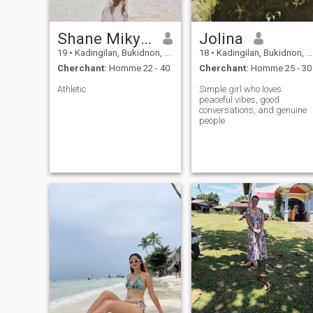
Shane Mikylla
Jolina
19
•
Kadingilan, Bukidnon, Philippines
18
•
Kadingilan, Bukidnon, Philippines
Cherchant:
Homme 22 - 40
Cherchant:
Homme 25 - 30
Athletic
Simple girl who loves
peaceful vibes, good
conversations, and genuine
people