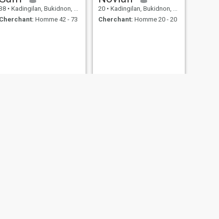
38
•
Kadingilan, Bukidnon, Philippines
20
•
Kadingilan, Bukidnon, Philippines
Cherchant:
Homme 42 - 73
Cherchant:
Homme 20 - 20
SUIVANT
Shella
29
•
Kadingilan, Bukidnon, Philippines