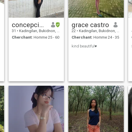
concepcion
grace castro
31
•
Kadingilan, Bukidnon, Philippines
22
•
Kadingilan, Bukidnon, Philippines
Cherchant:
Homme 25 - 60
Cherchant:
Homme 24 - 35
kind beautiful♥️