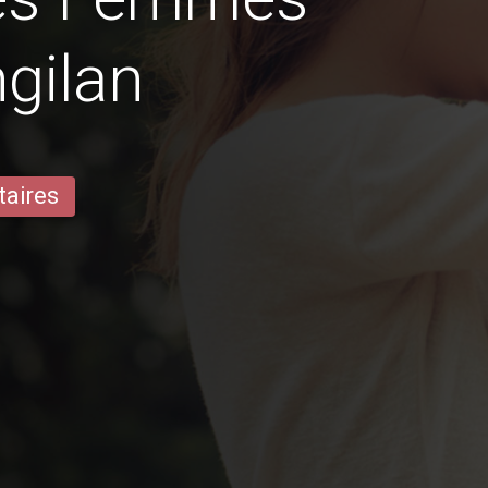
gilan
taires