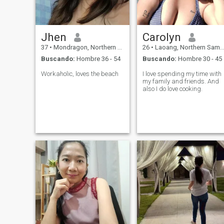
Jhen
Carolyn
37
•
Mondragon, Northern Samar, Filipinas
26
•
Laoang, Northern Samar, Filipinas
Buscando:
Hombre 36 - 54
Buscando:
Hombre 30 - 45
Workaholic, loves the beach
I love spending my time with
my family and friends. And
also I do love cooking.