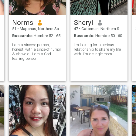
Norms
Sheryl
51
•
Mapanas, Northern Samar, Filipinas
47
•
Catarman, Northern Samar, Filipinas
Buscando:
Hombre 52 - 65
Buscando:
Hombre 50 - 60
I am a sincere person,
I'm looking for a serious
honest, with a since of humor
relationship to share my life
& above all I am a God
with. I'm a single mom.
fearing person.