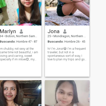
Marlyn
Jona
34
•
Bobon, Northern Samar, Filipinas
25
•
Mondragon, Northern Samar, Filipinas
Buscando:
Hombre 47 - 87
Buscando:
Hombre 26 - 45
im chubby, not sexy at the
hi! I'm Jona!😃 I'm a frequent
same time not beautiful, i am
traveler, but not in a
loving and caring, sweet
spontaneous sort of way, I
specially if im inlove😊, my
love to plan my trips and go
heart is full of love and care
out on mini-adventures once i
to the someone who truly love
feel comfortable there. you
me,ilike mature people coz i
can say I'm an organized
know they knoe how to
free-spirit. I love to try out new
handle everything.. i love
food, immerse myself i