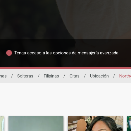
Tenga acceso a las opciones de mensajería avanzada
inas
/
Solteras
/
Filipinas
/
Citas
/
Ubicación
/
North