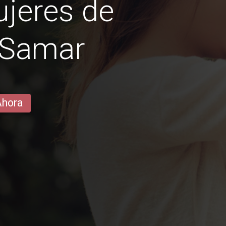
jeres de
 Samar
Ahora