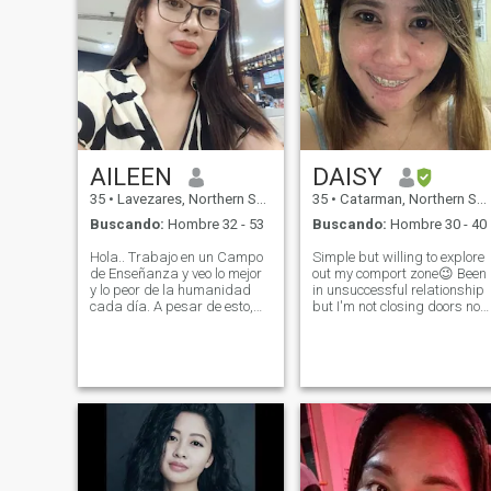
AILEEN
DAISY
35
•
Lavezares, Northern Samar, Filipinas
35
•
Catarman, Northern Samar, Filipinas
Buscando:
Hombre 32 - 53
Buscando:
Hombre 30 - 40
Hola.. Trabajo en un Campo
Simple but willing to explore
de Enseñanza y veo lo mejor
out my comport zone😉 Been
y lo peor de la humanidad
in unsuccessful relationship
cada día. A pesar de esto,
but I'm not closing doors nor
sigo siendo optimista y creo
giving up until I found the
que hay bondad en todos.
right man for me. We deserve
Estoy buscando a alguien
to be loved and respect. And
que comparta mis valores y
I'm looking for a real man. I
quiera hacer del mundo un
work in
lugar mejor. Vengo de una
familia unida y estoy muy
cerca de mi hijo, hermanos y
padres. Estoy buscando un
hombre que pueda ser mi
mejor amigo, así como mi