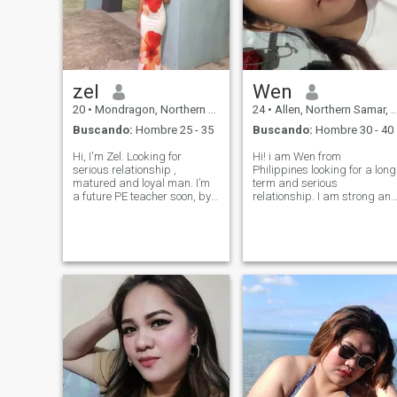
zel
Wen
20
•
Mondragon, Northern Samar, Filipinas
24
•
Allen, Northern Samar, Filipinas
Buscando:
Hombre 25 - 35
Buscando:
Hombre 30 - 40
Hi, I'm Zel. Looking for
Hi! i am Wen from
serious relationship ,
Philippines looking for a long
matured and loyal man. I’m
term and serious
a future PE teacher soon, by
relationship. I am strong an
day and a music lover and
independent and I am funny
dancing . I value honesty and
person when I’m comfortable
kindness just as much as a
with, i love cooking one of my
great sense of humor. My
love language that’s how i
ideal partner is caring and
show my love for all my love
ambitious
ones. I am