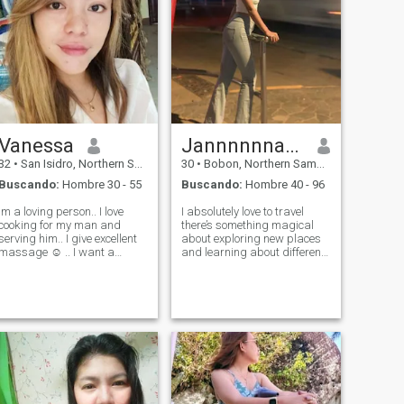
Vanessa
Jannnnnnaaaa
32
•
San Isidro, Northern Samar, Filipinas
30
•
Bobon, Northern Samar, Filipinas
Buscando:
Hombre 30 - 55
Buscando:
Hombre 40 - 96
im a loving person.. I love
I absolutely love to travel
cooking for my man and
there’s something magical
serving him.. I give excellent
about exploring new places
massage ☺️ .. I want a
and learning about different
caring man that loves to
cultures. It’s like collecting
cuddle and express his love
little pieces of the world in
to me in words and actions
your heart. I enjoy playing
as often as he could... I love
golf (yes, even when the ball
kids since am a teacher..
seems to have a mind