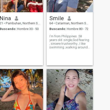
Nina
Smile
21
•
Pambuhan, Northern Samar, Filipinas
64
•
Catarman, Northern Samar, Filipinas
Buscando:
Hombre 30 - 50
Buscando:
Hombre 80 - 72
I'm from Philippines .58
years old .single,God fearing
, sincere trustworthy...I like
swimming ,walking around
the park and listening jazz
and pop music .I like to eat
Italian food , Chinese cuisine
and Filipino food.