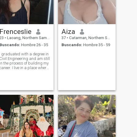
Frenceslie
Aiza
23
•
Laoang, Northern Samar, Filipinas
37
•
Catarman, Northern Samar, Filipinas
Buscando:
Hombre 26 - 35
Buscando:
Hombre 35 - 59
I graduated with a degree in
Civil Engineering and am still
in the process of building my
career. I live in a place where
the mountains meet the sea
— the views here are
breathtaking, especially if
you’re someone who loves the
beach. I’m a dreamer