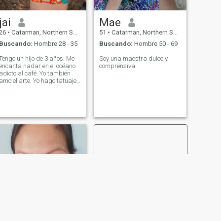
jai
Mae
26
•
Catarman, Northern Samar, Filipinas
51
•
Catarman, Northern Samar, Filipinas
Buscando:
Hombre 28 - 35
Buscando:
Hombre 50 - 69
Tengo un hijo de 3 años. Me
Soy una maestra dulce y
encanta nadar en el océano.
comprensiva.
adicto al café. Yo también
amo el arte. Yo hago tatuajes
en la mano hihi