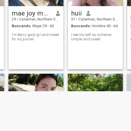
mae joy moscosa
huii
29
•
Catarman, Northern Samar, Filipinas
37
•
Catarman, Northern Samar, Filipinas
Buscando:
Mujer 29 - 60
Buscando:
Hombre 40 - 64
I'm Berry good grl and sweet
I see my self as someone
for my parner
simple and sweet