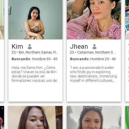
Kim
Jhean
25
•
Biri, Northern Samar, Filipinas
25
•
Catarman, Northern Samar, Filipinas
Buscando:
Hombre 30 - 45
Buscando:
Hombre 25 - 43
Hola, me llamo Kim. ¿Cómo
"I am a passionate traveler
estás? Vive en la isla de Biri
who finds joy in exploring
donde se pueden ver
new destinations, immersing
formaciones rocosas uno de
myself in different cultures,
los lugares turísticos en el
and creating unforgettable
norte de Samar. En este
memories along the way. In
momento estoy trabajando
my free time, you can often
pero este año voy a mi
find me in the kitchen,
ciudad natal para seguir mi
whipping up delicious dishes
profesión que es la
an
enseñanza. Y, por supuesto,
mientras estoy ocupado
preparando mi futuro
también espero estar con
alguien que esté dispuesto a