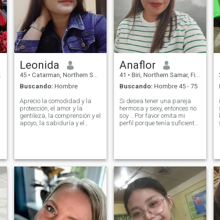
estar conmigo el resto de mi
vida. Una persona que me
acepte y entienda en todos
los sentidos.
Leonida
Anaflor
45
•
Catarman, Northern Samar, Filipinas
41
•
Biri, Northern Samar, Filipinas
Buscando:
Hombre
Buscando:
Hombre 45 - 75
Aprecio la comodidad y la
Si desea tener una pareja
protección, el amor y la
hermosa y sexy, entonces no
gentileza, la comprensión y el
soy .. Por favor omita mi
apoyo, la sabiduría y el
perfil porque tenía suficiente
I
intelecto. Estoy listo para dar
de los que solo quiere un
y tomar si alguien está listo
compañero de exhibición.
para compartir y apreciar lo
Estoy buscando a alguien
que se hace. Disfruto la vida
que no está después de una
y muy lamentable por darme
relación a corto plazo o un
la! Siempre voy adelante en
chat casual. No soy rico, así
la vida, aprendo y pruebo
que por favor, estafador
cosas nuevas y tomo todo lo
déjame solo no obtendrá
que mi vida me da.
nada de mí.