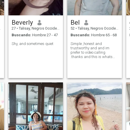
Beverly
Bel
27
•
Talisay, Negros Occidental, Filipinas
52
•
Talisay, Negros Occidental, Filipinas
Buscando:
Hombre 27 - 47
Buscando:
Hombre 65 - 68
Shy, and sometimes quiet
Simple ,honest and
trustworthy and and im
prefer to video calling
.thanks and this is whats
app no.