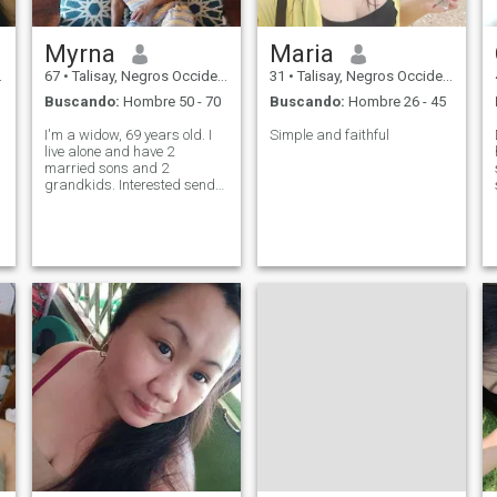
Myrna
Maria
67
•
Talisay, Negros Occidental, Filipinas
31
•
Talisay, Negros Occidental, Filipinas
Buscando:
Hombre 50 - 70
Buscando:
Hombre 26 - 45
I'm a widow, 69 years old. I
Simple and faithful
live alone and have 2
married sons and 2
grandkids. Interested send
message.