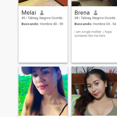
Melai
Brena
45
•
Talisay, Negros Occidental, Filipinas
38
•
Talisay, Negros Occidental, Filipinas
Buscando:
Hombre 40 - 59
Buscando:
Hombre 34 - 54
I am single mother ,i hope
someone like me here