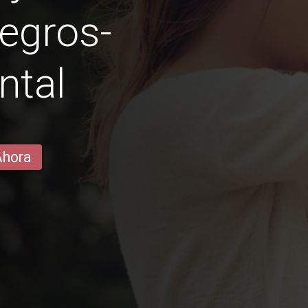
Negros-
ntal
Ahora