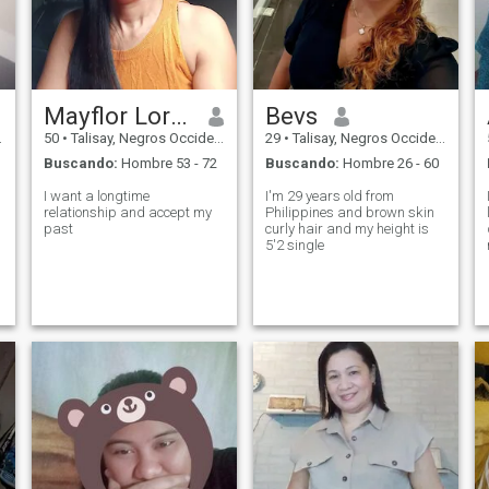
Mayflor Loredo calapan
Bevs
50
•
Talisay, Negros Occidental, Filipinas
29
•
Talisay, Negros Occidental, Filipinas
Buscando:
Hombre 53 - 72
Buscando:
Hombre 26 - 60
I want a longtime
I'm 29 years old from
relationship and accept my
Philippines and brown skin
past
curly hair and my height is
5'2 single