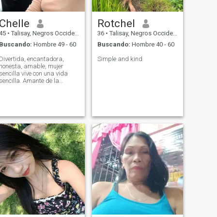
Chelle
Rotchel
45
•
Talisay, Negros Occidental, Filipinas
36
•
Talisay, Negros Occidental, Filipinas
Buscando:
Hombre 49 - 60
Buscando:
Hombre 40 - 60
Divertida, encantadora,
Simple and kind
honesta, amable, mujer
sencilla vive con una vida
sencilla. Amante de la
música, amante de la
comida, mujer orientada a la
familia. Mi pasión es cocinar,
soy cocinero a tiempo
completo desde hace 20
años,