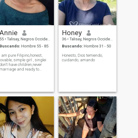
Annie
Honey
55
•
Talisay, Negros Occidental, Filipinas
36
•
Talisay, Negros Occidental, Filipinas
Buscando:
Hombre 55 - 85
Buscando:
Hombre 31 - 50
I am pure Filipino,honest,
Honesto, Dios temiendo,
lovable, simple girl , singlei
cuidando, amando
don't have children,never
marriage and ready to
mingle.