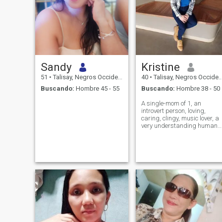
Sandy
Kristine
51
•
Talisay, Negros Occidental, Filipinas
40
•
Talisay, Negros Occidental, Filipinas
Buscando:
Hombre 45 - 55
Buscando:
Hombre 38 - 50
A single-mom of 1, an
introvert person, loving,
caring, clingy, music lover, a
very understanding human-
being and easy to deal with.
A kind person but strange
and dangerous when angry.
A woman that