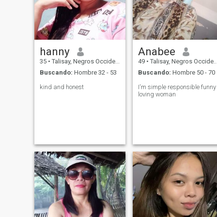
hanny
Anabee
35
•
Talisay, Negros Occidental, Filipinas
49
•
Talisay, Negros Occidental, Filipinas
Buscando:
Hombre 32 - 53
Buscando:
Hombre 50 - 70
kind and honest
I'm simple responsible funny
loving woman