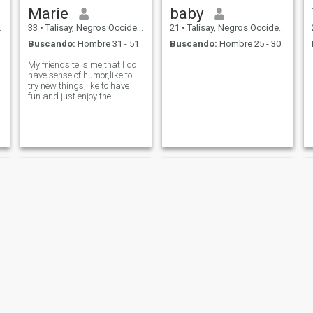
Marie
baby
33
•
Talisay, Negros Occidental, Filipinas
21
•
Talisay, Negros Occidental, Filipinas
Buscando:
Hombre 31 - 51
Buscando:
Hombre 25 - 30
My friends tells me that I do
have sense of humor,like to
try new things,like to have
fun and just enjoy the
moment.
Fevy
Tin