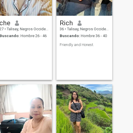
che
Rich
27
•
Talisay, Negros Occidental, Filipinas
36
•
Talisay, Negros Occidental, Filipinas
Buscando:
Hombre 26 - 46
Buscando:
Hombre 36 - 40
Friendly and Honest.