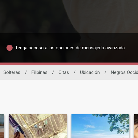
Tenga acceso a las opciones de mensajería avanzada
Solteras
/
Filipinas
/
Citas
/
Ubicación
/
Negros Occid