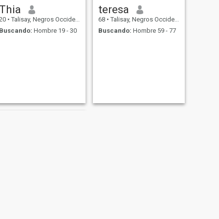
Thia
teresa
20
•
Talisay, Negros Occidental, Filipinas
68
•
Talisay, Negros Occidental, Filipinas
Buscando:
Hombre 19 - 30
Buscando:
Hombre 59 - 77
SIGUIENTE
Joii