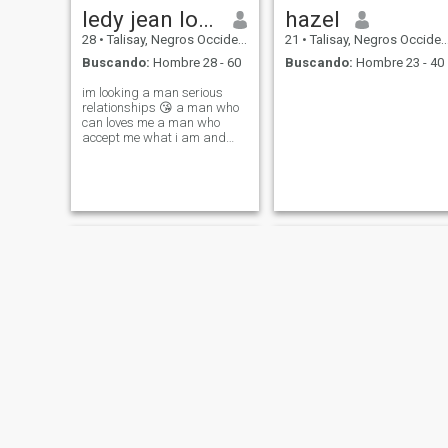
ledy jean loredo
hazel
28
•
Talisay, Negros Occidental, Filipinas
21
•
Talisay, Negros Occidental, Filipinas
Buscando:
Hombre 28 - 60
Buscando:
Hombre 23 - 40
im looking a man serious
relationships 😘 a man who
can loves me a man who
accept me what i am and
accept my child 😍looking for
man who can marry me and
to be my husband fore ever🙏
i am single mother and i
have a 2 kids 💖💖🥰
Geraldine
chleodiel