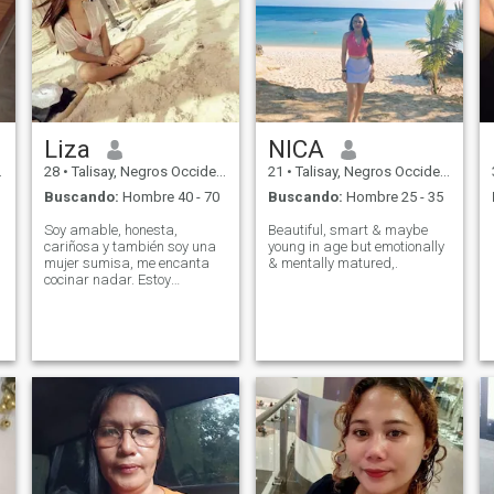
Liza
NICA
28
•
Talisay, Negros Occidental, Filipinas
21
•
Talisay, Negros Occidental, Filipinas
Buscando:
Hombre 40 - 70
Buscando:
Hombre 25 - 35
Soy amable, honesta,
Beautiful, smart & maybe
cariñosa y también soy una
young in age but emotionally
mujer sumisa, me encanta
& mentally matured,.
cocinar nadar. Estoy
buscando una relación seria.