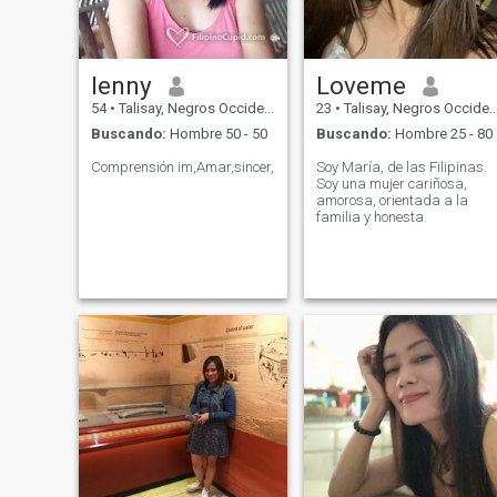
lenny
Loveme
54
•
Talisay, Negros Occidental, Filipinas
23
•
Talisay, Negros Occidental, Filipinas
Buscando:
Hombre 50 - 50
Buscando:
Hombre 25 - 80
Comprensión im,Amar,sincer,
Soy María, de las Filipinas.
Soy una mujer cariñosa,
amorosa, orientada a la
familia y honesta.