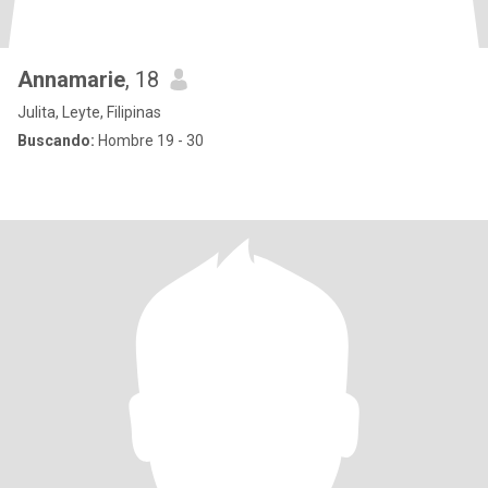
Annamarie
, 18
Julita, Leyte, Filipinas
Buscando:
Hombre 19 - 30