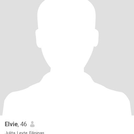
Elvie
, 46
Julita, Leyte, Filipinas