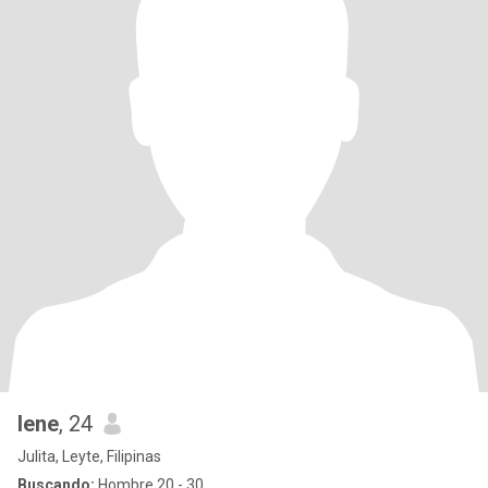
lene
, 24
Julita, Leyte, Filipinas
Buscando:
Hombre 20 - 30