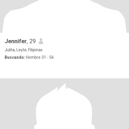
Jennifer
, 29
Julita, Leyte, Filipinas
Buscando:
Hombre 31 - 56