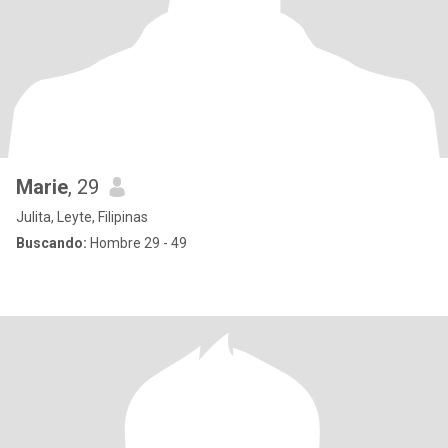
Marie
, 29
Julita, Leyte, Filipinas
Buscando:
Hombre 29 - 49