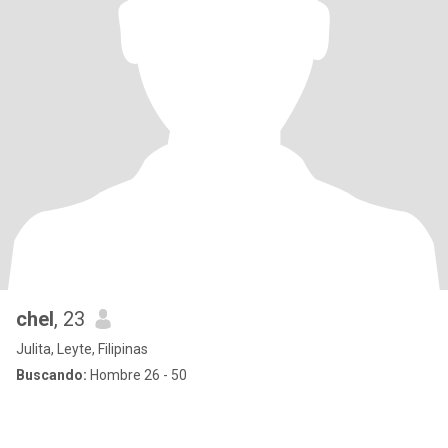
chel
, 23
Julita, Leyte, Filipinas
Buscando:
Hombre 26 - 50