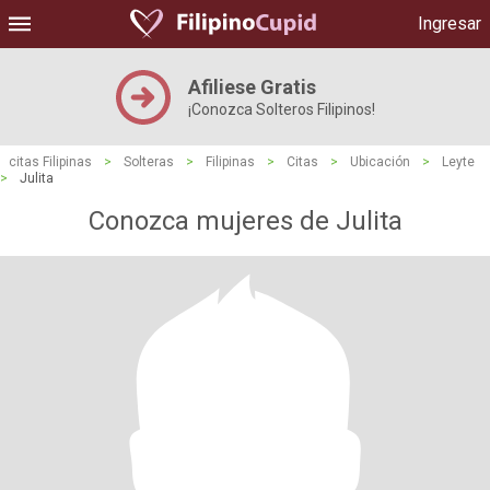
Ingresar
Afiliese Gratis
¡Conozca Solteros Filipinos!
citas Filipinas
>
Solteras
>
Filipinas
>
Citas
>
Ubicación
>
Leyte
>
Julita
Conozca mujeres de Julita