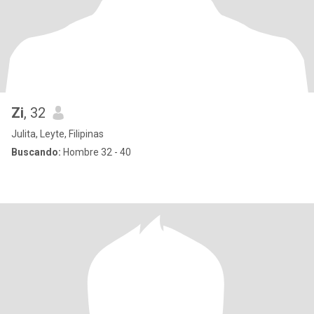
Zi
, 32
Julita, Leyte, Filipinas
Buscando:
Hombre 32 - 40