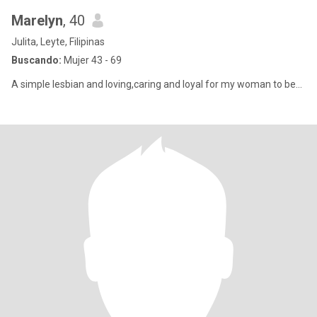
Marelyn
, 40
Julita, Leyte, Filipinas
Buscando:
Mujer 43 - 69
A simple lesbian and loving,caring and loyal for my woman to be...