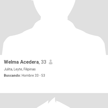
Welma Acedera
, 33
Julita, Leyte, Filipinas
Buscando:
Hombre 33 - 53