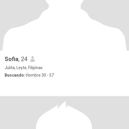
Sofia
, 24
Julita, Leyte, Filipinas
Buscando:
Hombre 30 - 57