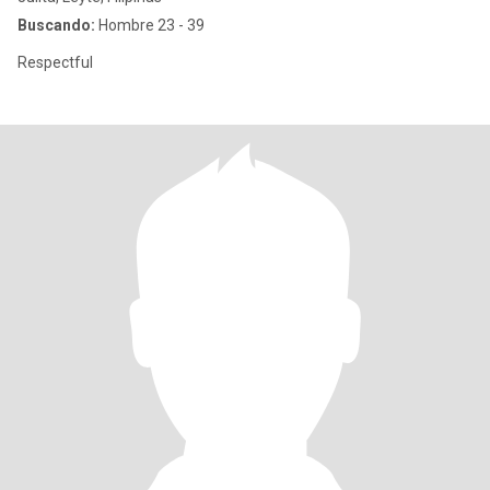
Buscando:
Hombre 23 - 39
Respectful