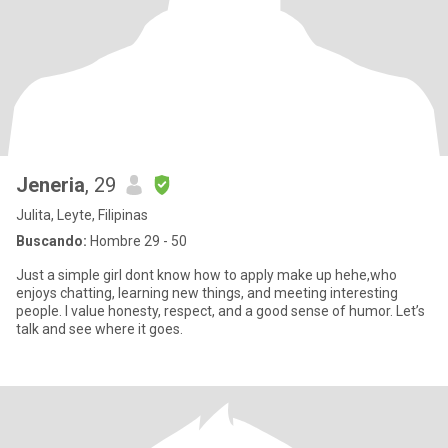
Jeneria
, 29
Julita, Leyte, Filipinas
Buscando:
Hombre 29 - 50
Just a simple girl dont know how to apply make up hehe,who
enjoys chatting, learning new things, and meeting interesting
people. I value honesty, respect, and a good sense of humor. Let’s
talk and see where it goes.