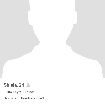
Shiela
, 24
Julita, Leyte, Filipinas
Buscando:
Hombre 27 - 49