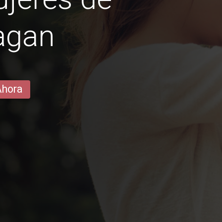
agan
Ahora