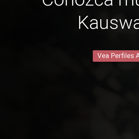
Kausw
Vea Perfiles 