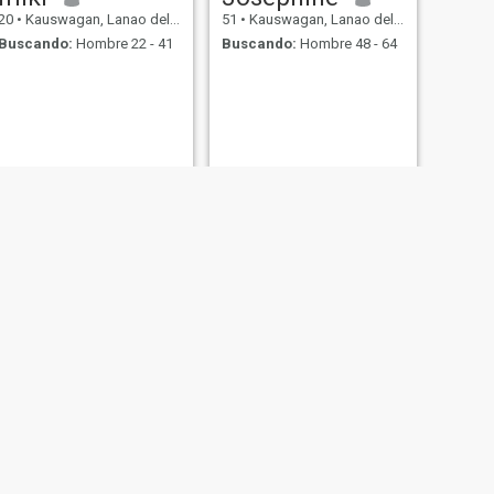
20
•
Kauswagan, Lanao del Norte, Filipinas
51
•
Kauswagan, Lanao del Norte, Filipinas
Buscando:
Hombre 22 - 41
Buscando:
Hombre 48 - 64
SIGUIENTE
Regine
25
•
Kauswagan, Lanao del Norte, Filipinas