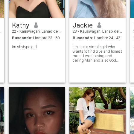
Kathy
Jackie
22
•
Kauswagan, Lanao del Norte, Filipinas
23
•
Kauswagan, Lanao del Norte, Filipinas
Buscando:
Hombre 23 - 60
Buscando:
Hombre 24 - 42
Im shytype girl
I'm just a simple girl who
wants to find true and honest
man...I want loving and
caring Man and also God
fearing...I'm always praying
l
I can find my Mr. right.