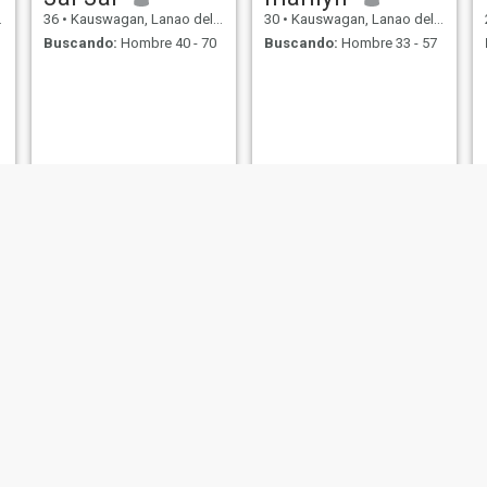
36
•
Kauswagan, Lanao del Norte, Filipinas
30
•
Kauswagan, Lanao del Norte, Filipinas
Buscando:
Hombre 40 - 70
Buscando:
Hombre 33 - 57
KC
Althea jenie
26
•
Kauswagan, Lanao del Norte, Filipinas
22
•
Kauswagan, Lanao del Norte, Filipinas