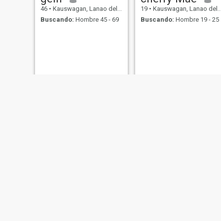
46
•
Kauswagan, Lanao del Norte, Filipinas
19
•
Kauswagan, Lanao del Norte, Filipinas
Buscando:
Hombre 45 - 69
Buscando:
Hombre 19 - 25
Mary glenn
lei
27
•
Kauswagan, Lanao del Norte, Filipinas
25
•
Kauswagan, Lanao del Norte, Filipinas