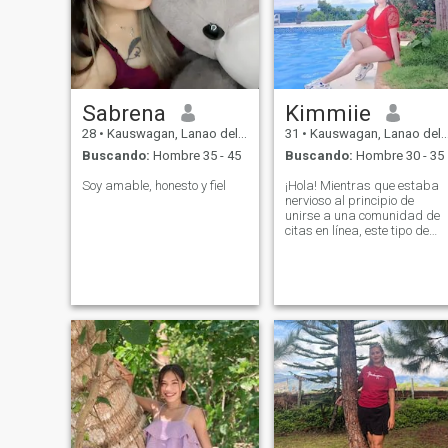
Sabrena
Kimmiie
28
•
Kauswagan, Lanao del Norte, Filipinas
31
•
Kauswagan, Lanao del Norte, Filipinas
Buscando:
Hombre 35 - 45
Buscando:
Hombre 30 - 35
Soy amable, honesto y fiel
¡Hola! Mientras que estaba
nervioso al principio de
unirse a una comunidad de
citas en línea, este tipo de
relajado escena de citas
realmente se adapta a mi
personalidad. Soy bastante
tímida al principio y prefiero
tomarme mi tiempo para
conocer a alguien antes de
abrir realmente. Siempre he
tenido una pasión increíble
por vivir la vida al máximo.
Soy un romántico sin
esperanza y siempre me
esfuerzo por creer en el bien
dentro de cada uno. Soy
directo sobre mis