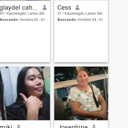
glaydel cahoy
Cess
30
•
Kauswagan, Lanao del Norte, Filipinas
31
•
Kauswagan, Lanao del Norte, Filipinas
Buscando:
Hombre 32 - 61
Buscando:
Hombre 34 - 61
miki
Josephine