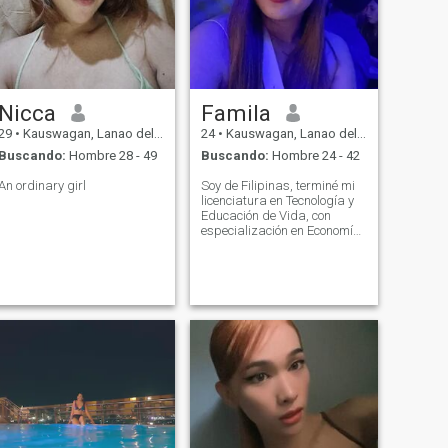
Nicca
Famila
29
•
Kauswagan, Lanao del Norte, Filipinas
24
•
Kauswagan, Lanao del Norte, Filipinas
Buscando:
Hombre 28 - 49
Buscando:
Hombre 24 - 42
An ordinary girl
Soy de Filipinas, terminé mi
licenciatura en Tecnología y
Educación de Vida, con
especialización en Economía
del Hogar que me gradué el
18 de julio de 2023. Me
encanta hacer trotar cada
mañana y tarde.