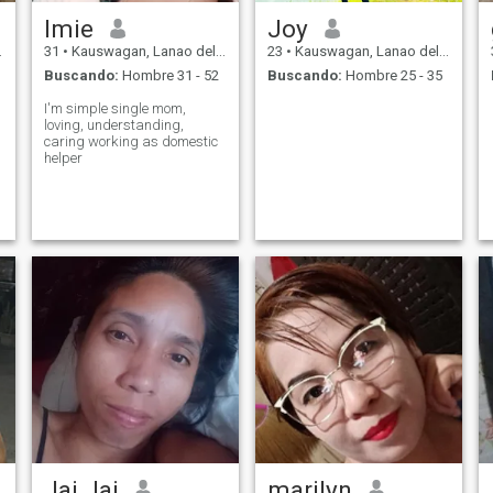
Imie
Joy
31
•
Kauswagan, Lanao del Norte, Filipinas
23
•
Kauswagan, Lanao del Norte, Filipinas
Buscando:
Hombre 31 - 52
Buscando:
Hombre 25 - 35
I'm simple single mom,
loving, understanding,
caring working as domestic
helper
Jai Jai
marilyn