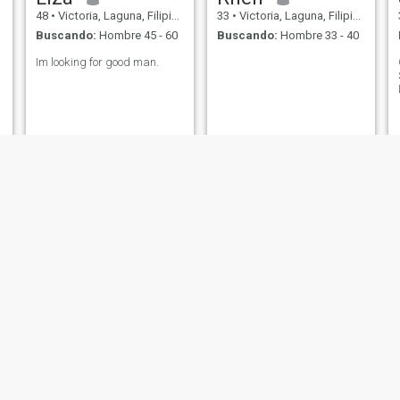
48
•
Victoria, Laguna, Filipinas
33
•
Victoria, Laguna, Filipinas
Buscando:
Hombre 45 - 60
Buscando:
Hombre 33 - 40
Im looking for good man.
Luz
Diana
54
•
Victoria, Laguna, Filipinas
21
•
Victoria, Laguna, Filipinas