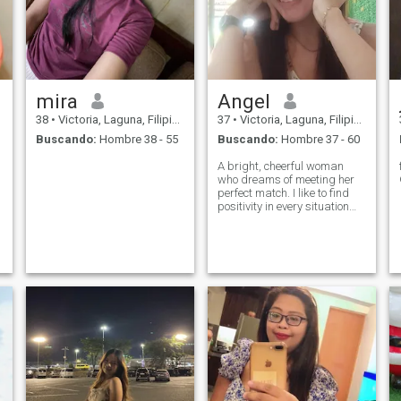
mira
Angel
38
•
Victoria, Laguna, Filipinas
37
•
Victoria, Laguna, Filipinas
Buscando:
Hombre 38 - 55
Buscando:
Hombre 37 - 60
A bright, cheerful woman
who dreams of meeting her
perfect match. I like to find
positivity in every situation
and always resolve all
issues with confidence. I am
on this site in order to find
such a person to whom I can
give my warmth and delight
hi