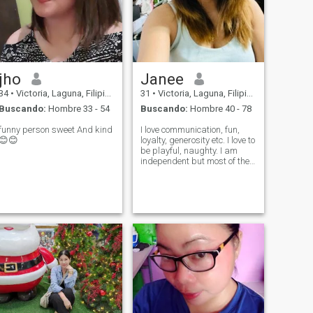
jho
Janee
34
•
Victoria, Laguna, Filipinas
31
•
Victoria, Laguna, Filipinas
Buscando:
Hombre 33 - 54
Buscando:
Hombre 40 - 78
funny person sweet And kind
I love communication, fun,
😊😊
loyalty, generosity etc. I love to
be playful, naughty. I am
independent but most of the
time I am fragile