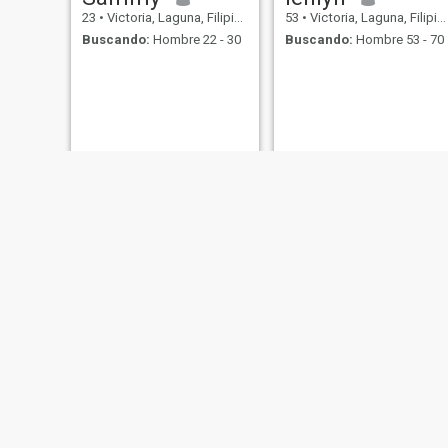
23
•
Victoria, Laguna, Filipinas
53
•
Victoria, Laguna, Filipinas
Buscando:
Hombre 22 - 30
Buscando:
Hombre 53 - 70
Joerly
zai
40
•
Victoria, Laguna, Filipinas
39
•
Victoria, Laguna, Filipinas