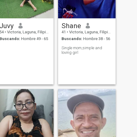
Juvy
Shane
54
•
Victoria, Laguna, Filipinas
41
•
Victoria, Laguna, Filipinas
Buscando:
Hombre 49 - 65
Buscando:
Hombre 38 - 56
Single mom,simple and
loving girl