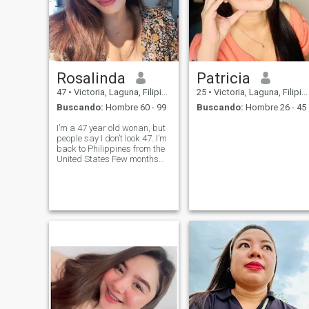
Rosalinda
Patricia
47
•
Victoria, Laguna, Filipinas
25
•
Victoria, Laguna, Filipinas
Buscando:
Hombre 60 - 99
Buscando:
Hombre 26 - 45
I’m a 47 year old wonan, but
people say I don’t look 47..I’m
back to Philippines from the
United States Few months
ago.. I love to travel, I have
great sense of humor, I can
play a perfect role of a
partner, I’ll support you,
make you happy, sho