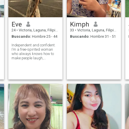
Eve
Kimph
24
•
Victoria, Laguna, Filipinas
33
•
Victoria, Laguna, Filipinas
Buscando:
Hombre 25 - 44
Buscando:
Hombre 31 - 51
Independent and confident.
I’m a free-spirited woman
who always knows how to
make people laugh,
effortlessly turning any
moment into something
memorable.