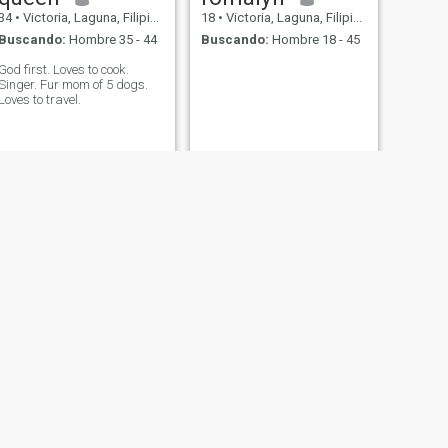
34
•
Victoria, Laguna, Filipinas
18
•
Victoria, Laguna, Filipinas
Buscando:
Hombre 35 - 44
Buscando:
Hombre 18 - 45
God first. Loves to cook.
Singer. Fur mom of 5 dogs.
Loves to travel.
SIGUIENTE
maica
24
•
Victoria, Laguna, Filipinas