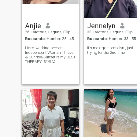
Anjie
Jennelyn
26
•
Victoria, Laguna, Filipinas
33
•
Victoria, Laguna, Filipinas
Buscando:
Hombre 25 - 45
Buscando:
Hombre 33 - 55
Hard-working person •
It's me again jennelyn , just
Independent Woman | Travel
trying for the 2nd time
& Sunrise/Sunset is my BEST
THERAPY! 🫶🏼😍