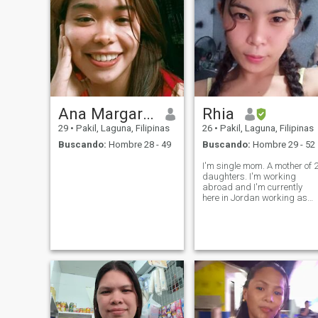
Ana Margarita
Rhia
29
•
Pakil, Laguna, Filipinas
26
•
Pakil, Laguna, Filipinas
Buscando:
Hombre 28 - 49
Buscando:
Hombre 29 - 52
I'm single mom. A mother of 
daughters. I'm working
abroad and I'm currently
here in Jordan working as
domestic helper. As
housemaid. I'm happy
person. Loving mommy and
caring mommy. And also I'm
friendly.😊 I'm always
focusing to my children 😌