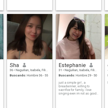
Sha
Estephanie
36
•
Naguilian, Isabela, Filipinas
31
•
Naguilian, Isabela, Filipinas
Buscando:
Hombre 36 - 55
Buscando:
Hombre 29 - 50
just a simple girl , a
breadwinner, willing to
sacrifice for family, i love
singing even im not as good
as others but i love singing