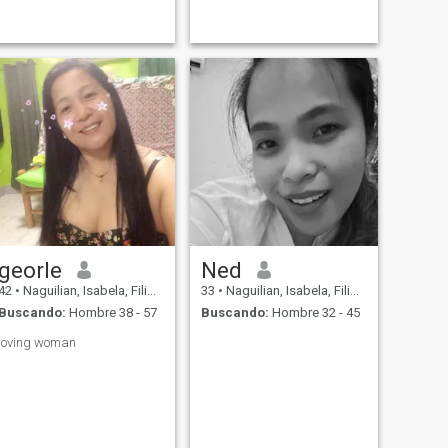
georle
Ned
42
•
Naguilian, Isabela, Filipinas
33
•
Naguilian, Isabela, Filipinas
Buscando:
Hombre 38 - 57
Buscando:
Hombre 32 - 45
loving woman