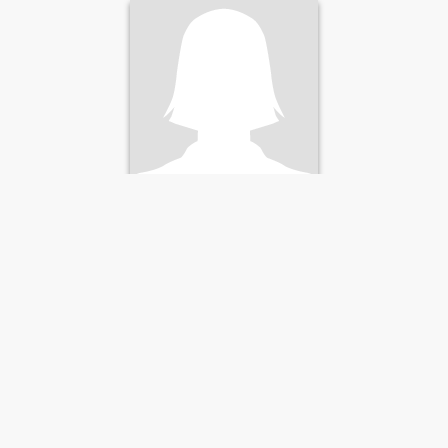
Paula
29
•
Naguilian, Isabela, Filipinas
Buscando:
Hombre 28 - 49
I am a house maid. I work in
Middle Eas. ️