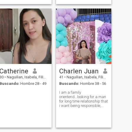
Catherine
Charlen Juan
30
•
Naguilian, Isabela, Filipinas
41
•
Naguilian, Isabela, Filipinas
Buscando:
Hombre 28 - 49
Buscando:
Hombre 38 - 56
I am a family
orientend...looking for a man
for long time relationship that
i want being responsible,
kind and sweet lover....