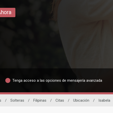
Ahora
Tenga acceso a las opciones de mensajería avanzada
s
/
Solteras
/
Filipinas
/
Citas
/
Ubicación
/
Isabela