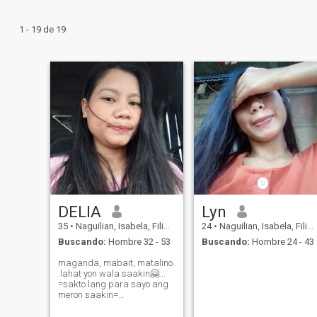
1 - 19 de 19
DELIA
Lyn
35
•
Naguilian, Isabela, Filipinas
24
•
Naguilian, Isabela, Filipinas
Buscando:
Hombre 32 - 53
Buscando:
Hombre 24 - 43
maganda, mabait, matalino.
.lahat yon wala saakin🤗...
=sakto lang para sayo ang
meron saakin=
TRUST,RESPECT and LOYAL
is the great foundation of a